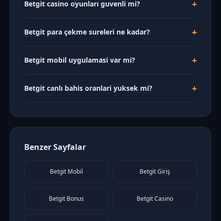
Betgit casino oyunları guvenli mi?
Betgit para çekme sureleri ne kadar?
Betgit mobil uygulamasi var mi?
Betgit canlı bahis oranlari yuksek mi?
Benzer Sayfalar
Betgit Mobil
Betgit Giriş
Betgit Bonus
Betgit Casino