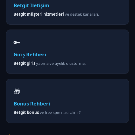
Betgit İletişim
Betgit müşteri hizmetleri
ve destek kanallari.
🔑
Giriş Rehberi
Betgit giris
yapma ve üyelik olusturma.
🎁
Bonus Rehberi
Betgit bonus
ve free spin nasıl alınır?