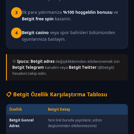
Ilk para yatırmaniza
%100 hoşgeldin bonusu
ve
3
Betgit free spin
kazanin.
Betgit casino
veya spor bahisleri bölümünden
4
oyunlarıniza baslayin.
💡
Ipucu:
Betgit adres
değişikliklerinden etkilenmemek icin
Betgit Telegram
kanalini veya
Betgit Twitter
(@betgit)
hesabıni takip edin.
📋 Betgit Özellik Karşılaştırma Tablosu
Özellik
Betgit Detay
Betgit Guncel
Yeni link burada yayinlanir, adres
Adres
degisiminden etkilenmezsiniz