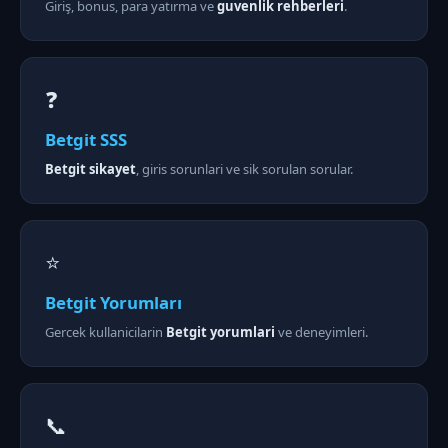
Giriş, bonus, para yatırma ve
guvenlik rehberleri
.
❓
Betgit SSS
Betgit sikayet
, giris sorunlari ve sik sorulan sorular.
⭐
Betgit Yorumları
Gercek kullanicilarin
Betgit yorumlari
ve deneyimleri.
📞