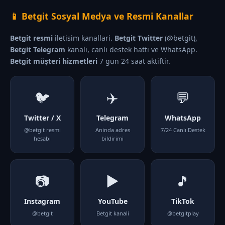
📱 Betgit Sosyal Medya ve Resmi Kanallar
Betgit resmi
iletisim kanallari.
Betgit Twitter
(@betgit),
Betgit Telegram
kanali, canlı destek hatti ve WhatsApp.
Betgit müşteri hizmetleri
7 gun 24 saat aktiftir.
🐦
✈️
💬
Twitter / X
Telegram
WhatsApp
@betgit resmi
Aninda adres
7/24 Canlı Destek
hesabı
bildirimi
📷
▶️
🎵
Instagram
YouTube
TikTok
@betgit
Betgit kanali
@betgitplay