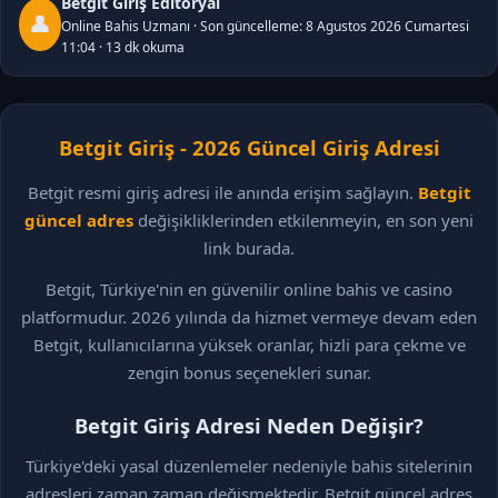
Betgit Giriş Editöryal
👤
Online Bahis Uzmanı · Son güncelleme: 8 Agustos 2026 Cumartesi
11:04 ·
13
dk okuma
Betgit Giriş - 2026 Güncel Giriş Adresi
Betgit resmi giriş adresi ile anında erişim sağlayın.
Betgit
güncel adres
değişikliklerinden etkilenmeyin, en son yeni
link burada.
Betgit, Türkiye'nin en güvenilir online bahis ve casino
platformudur. 2026 yılında da hizmet vermeye devam eden
Betgit, kullanıcılarına yüksek oranlar, hizli para çekme ve
zengin bonus seçenekleri sunar.
Betgit Giriş Adresi Neden Değişir?
Türkiye'deki yasal düzenlemeler nedeniyle bahis sitelerinin
adresleri zaman zaman değişmektedir. Betgit güncel adres