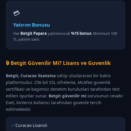
💳
Yatırım Bonusu
Her
Betgit Papara
yatirimina ek
%15 bonus
. Minimum 100
TL yatirim sarti.
🔒 Betgit Güvenilir Mi? Lisans ve Guvenlik
Betgit, Curacao lisansina
sahip uluslararasi bir bahis
platformudur. 256-bit SSL sifreleme, McAfee guvenlik
sertifikasi ve bagimsiz denetim kuruluslari tarafından test
edilen oyunlar sunar.
Betgit güvenilir mi
sorusunun cevabi:
Evet, binlerce kullanici tarafından guvenle tercih
edilmektedir.
✅
Curacao Lisansli