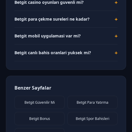
Betgit casino oyunları guvenli mi?
Betgit para çekme sureleri ne kadar?
Betgit mobil uygulamasi var mi?
Betgit canlı bahis oranlari yuksek mi?
Benzer Sayfalar
Betgit Güvenilir Mi
Betgit Para Yatırma
Betgit Bonus
Betgit Spor Bahisleri