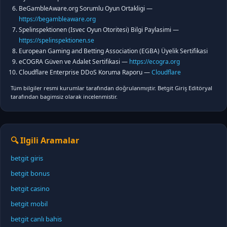
BeGambleAware.org Sorumlu Oyun Ortakligi —
https://begambleaware.org
Spelinspektionen (Isvec Oyun Otoritesi) Bilgi Paylasimi —
https://spelinspektionen.se
European Gaming and Betting Association (EGBA) Üyelik Sertifikasi
eCOGRA Güven ve Adalet Sertifikasi —
https://ecogra.org
Cloudflare Enterprise DDoS Koruma Raporu —
Cloudflare
Tüm bilgiler resmi kurumlar tarafından doğrulanmıştir. Betgit Giriş Editöryal
tarafından bagimsiz olarak incelenmistir.
🔍 Ilgili Aramalar
betgit giris
betgit bonus
betgit casino
betgit mobil
betgit canlı bahis