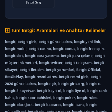
Betgit Giriş
#️⃣ Tum Betgit Aramalari ve Anahtar Kelimeler
betgit
,
betgit giris
,
betgit güncel adres
,
betgit yeni link
,
betgit mobil
,
betgit casino
,
betgit bonus
,
betgit free spin
,
betgit slot
,
betgit para yatırma
,
betgit para çekme
,
betgit
müşteri hizmetleri
,
betgit twitter
,
betgit telegram
,
betgit
sikayet
,
betgit iletisim
,
betgit yorumlari
,
Betgit Official
,
BetGitPlay
,
betgit resmi adres
,
betgit resmi giris
,
betgit
2026 güncel adres
,
betgite gir
,
betgit giris.org
,
betgit x
,
betgit Sikayetvar
,
betgit kayit ol
,
betgit üye ol
,
betgit canlı
bahis
,
betgit spor bahisleri
,
betgit poker
,
betgit rulet
,
betgit blackjack
,
betgit baccarat
,
betgit lisans
,
betgit
güvenilir mi
,
betgit vip
,
betgit papara
,
betgit kripto
,
betgit