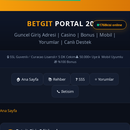
BETGIT
PORTAL 2026
1768
kisi online
Guncel Giriş Adresi | Casino | Bonus | Mobil |
Yorumlar | Canlı Destek
🔒 SSL Guvenli
✅ Curacao Lisansli
⚡ 5 DK Cekim
👤 50.000+ Uye
📱 Mobil Uyumlu
🎁 %100 Bonus
🏠 Ana Sayfa
📚 Rehber
❓ SSS
⭐ Yorumlar
📞 Iletisim
Ana Sayfa