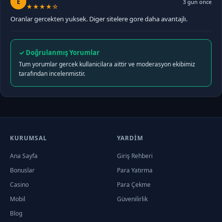
E
3 gun once
★★★★☆
Oranlar gercekten yuksek. Diger sitelere gore daha avantajlı.
✓ Doğrulanmış Yorumlar
Tum yorumlar gercek kullanicilara aittir ve moderasyon ekibimiz
tarafından incelenmistir.
KURUMSAL
YARDIM
Ana Sayfa
Giriş Rehberi
Bonuslar
Para Yatırma
Casino
Para Çekme
Mobil
Güvenilirlik
Blog