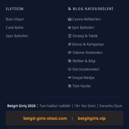
ILETISIM
📝 BLOG KATEGORILERI
Bize Ulaşın
🎰 Casino Rehberleri
Canlı Bahis
⚽ Spor Bahisleri
Spor Bahisleri
🏆 Strateji & Taktik
🎁 Bonus & Kampanya
💳 Ödeme Yöntemleri
📚 Rehber & Bilgi
🎲 Slot İncelemeleri
📢 Sosyal Medya
📚 Tüm Yazılar
Betgit Giriş 2026
| Tum haklari saklidir | 18+ Yas Siniri | Sorumlu Oyun
betgit-giris-sitesi.com
betgitgiris.vip
|