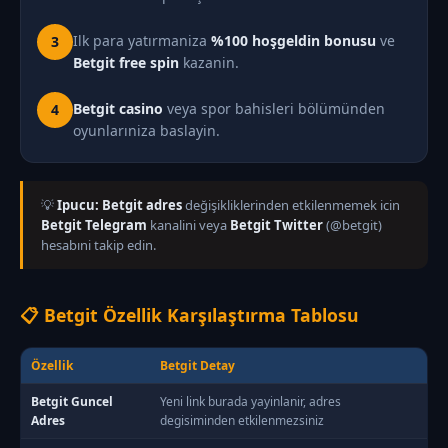
Ilk para yatırmaniza
%100 hoşgeldin bonusu
ve
3
Betgit free spin
kazanin.
Betgit casino
veya spor bahisleri bölümünden
4
oyunlarıniza baslayin.
💡
Ipucu:
Betgit adres
değişikliklerinden etkilenmemek icin
Betgit Telegram
kanalini veya
Betgit Twitter
(@betgit)
hesabıni takip edin.
📋 Betgit Özellik Karşılaştırma Tablosu
Özellik
Betgit Detay
Betgit Guncel
Yeni link burada yayinlanir, adres
Adres
degisiminden etkilenmezsiniz