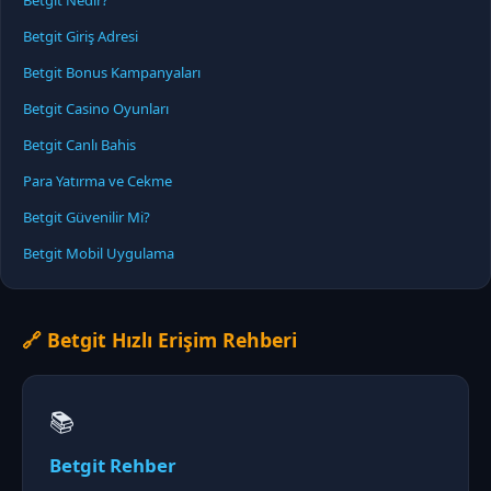
Betgit Nedir?
Betgit Giriş Adresi
Betgit Bonus Kampanyaları
Betgit Casino Oyunları
Betgit Canlı Bahis
Para Yatırma ve Cekme
Betgit Güvenilir Mi?
Betgit Mobil Uygulama
🔗 Betgit Hızlı Erişim Rehberi
📚
Betgit Rehber