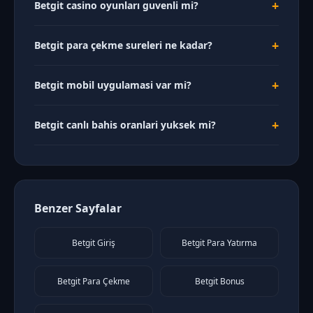
Betgit casino oyunları guvenli mi?
Betgit para çekme sureleri ne kadar?
Betgit mobil uygulamasi var mi?
Betgit canlı bahis oranlari yuksek mi?
Benzer Sayfalar
Betgit Giriş
Betgit Para Yatırma
Betgit Para Çekme
Betgit Bonus