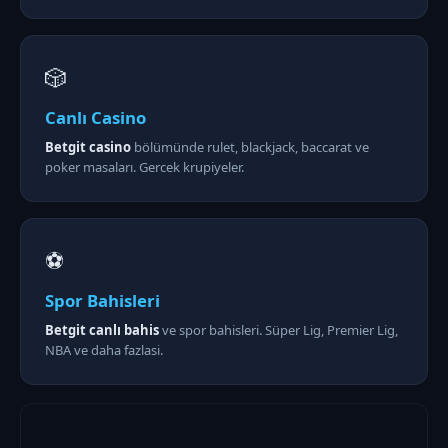
🎲
Canlı Casino
Betgit casino
bölümünde rulet, blackjack, baccarat ve
poker masaları. Gercek krupiyeler.
⚽
Spor Bahisleri
Betgit canlı bahis
ve spor bahisleri. Süper Lig, Premier Lig,
NBA ve daha fazlasi.