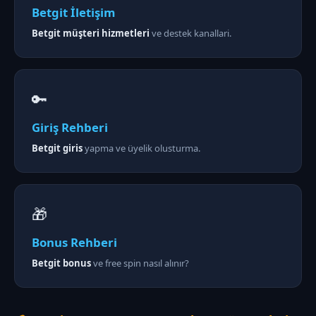
Betgit İletişim
Betgit müşteri hizmetleri
ve destek kanallari.
🔑
Giriş Rehberi
Betgit giris
yapma ve üyelik olusturma.
🎁
Bonus Rehberi
Betgit bonus
ve free spin nasıl alınır?