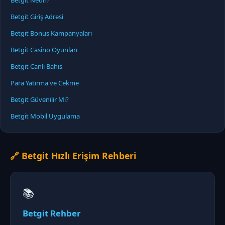
Betgit Nedir?
Betgit Giriş Adresi
Betgit Bonus Kampanyaları
Betgit Casino Oyunları
Betgit Canlı Bahis
Para Yatırma ve Cekme
Betgit Güvenilir Mi?
Betgit Mobil Uygulama
🔗 Betgit Hızlı Erişim Rehberi
📚
Betgit Rehber