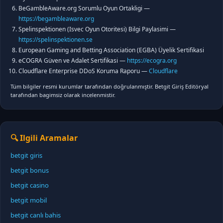
BeGambleAware.org Sorumlu Oyun Ortakligi —
https://begambleaware.org
Spelinspektionen (Isvec Oyun Otoritesi) Bilgi Paylasimi —
https://spelinspektionen.se
European Gaming and Betting Association (EGBA) Üyelik Sertifikasi
eCOGRA Güven ve Adalet Sertifikasi —
https://ecogra.org
Cloudflare Enterprise DDoS Koruma Raporu —
Cloudflare
Tüm bilgiler resmi kurumlar tarafından doğrulanmıştir. Betgit Giriş Editöryal
tarafından bagimsiz olarak incelenmistir.
🔍 Ilgili Aramalar
betgit giris
betgit bonus
betgit casino
betgit mobil
betgit canlı bahis