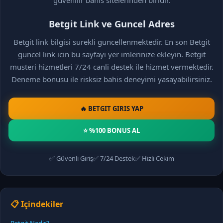
guvenilir bahis sitelerinden biridir.
Betgit Link ve Guncel Adres
Betgit link bilgisi surekli guncellenmektedir. En son Betgit
guncel link icin bu sayfayi yer imlerinize ekleyin. Betgit
musteri hizmetleri 7/24 canli destek ile hizmet vermektedir.
Deneme bonusu ile risksiz bahis deneyimi yasayabilirsiniz.
🔥 BETGIT GIRIS YAP
⭐ %100 BONUS AL
✅ Güvenli Giriş
✅ 7/24 Destek
✅ Hizli Cekim
📋 Içindekiler