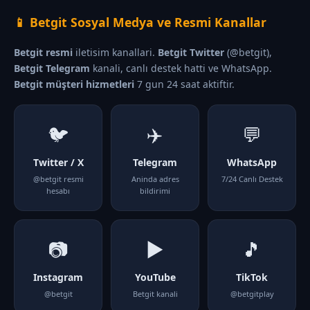
📱 Betgit Sosyal Medya ve Resmi Kanallar
Betgit resmi
iletisim kanallari.
Betgit Twitter
(@betgit),
Betgit Telegram
kanali, canlı destek hatti ve WhatsApp.
Betgit müşteri hizmetleri
7 gun 24 saat aktiftir.
🐦
✈️
💬
Twitter / X
Telegram
WhatsApp
@betgit resmi
Aninda adres
7/24 Canlı Destek
hesabı
bildirimi
📷
▶️
🎵
Instagram
YouTube
TikTok
@betgit
Betgit kanali
@betgitplay