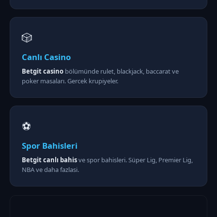
🎲
Canlı Casino
Betgit casino
bölümünde rulet, blackjack, baccarat ve
poker masaları. Gercek krupiyeler.
⚽
Spor Bahisleri
Betgit canlı bahis
ve spor bahisleri. Süper Lig, Premier Lig,
NBA ve daha fazlasi.