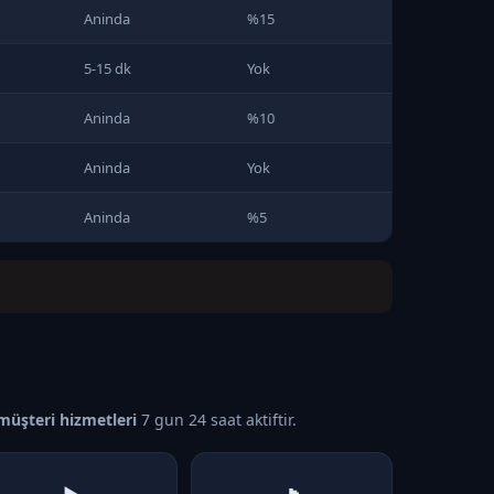
Aninda
%15
5-15 dk
Yok
Aninda
%10
Aninda
Yok
Aninda
%5
müşteri hizmetleri
7 gun 24 saat aktiftir.