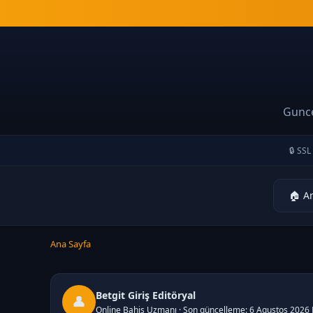
Gunce
🔒 SSL
🏠 A
Ana Sayfa
Betgit Giriş Editöryal
👤
Online Bahis Uzmanı · Son güncelleme: 6 Agustos 2026