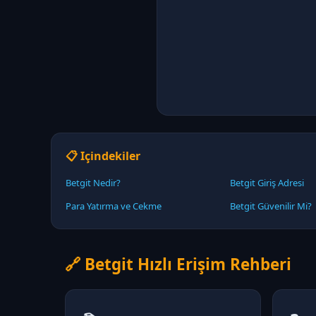
📋 Içindekiler
Betgit Nedir?
Betgit Giriş Adresi
Para Yatırma ve Cekme
Betgit Güvenilir Mi?
🔗 Betgit Hızlı Erişim Rehberi