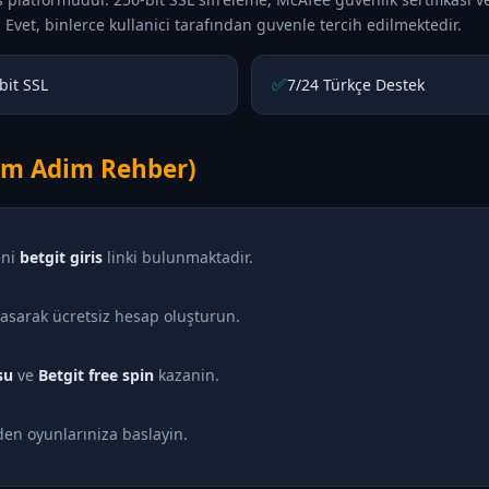
Evet, binlerce kullanici tarafından guvenle tercih edilmektedir.
✅
bit SSL
7/24 Türkçe Destek
Adim Adim Rehber)
eni
betgit giris
linki bulunmaktadir.
sarak ücretsiz hesap oluşturun.
su
ve
Betgit free spin
kazanin.
en oyunlarıniza baslayin.