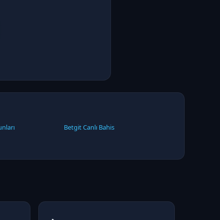
nları
Betgit Canlı Bahis