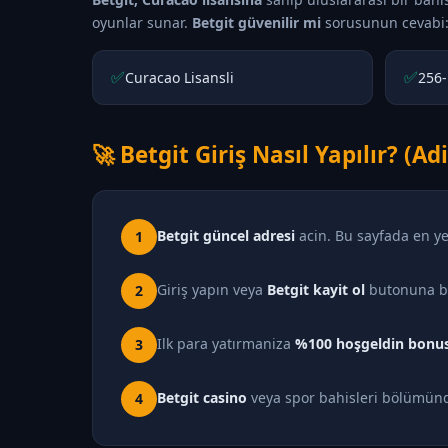
oyunlar sunar.
Betgit güvenilir mi
sorusunun cevabi: 
✅
✅
Curacao Lisansli
256-
🚀 Betgit Giriş Nasıl Yapılır? (
Betgit güncel adresi
acin. Bu sayfada en y
1
Giriş yapın veya
Betgit kayit ol
butonuna ba
2
Ilk para yatırmaniza
%100 hoşgeldin bonu
3
Betgit casino
veya spor bahisleri bölümünd
4