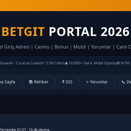
BETGIT
PORTAL 2026
l Giriş Adresi | Casino | Bonus | Mobil | Yorumlar | Canlı 
 Guvenli
✅ Curacao Lisansli
⚡ 5 DK Cekim
👤 50.000+ Uye
📱 Mobil Uyumlu
🎁 %100
na Sayfa
📚 Rehber
❓ SSS
⭐ Yorumlar
📞 Il
 Persembe 01:57 ·
16
dk okuma