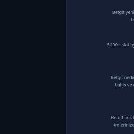
Betgit yen
b
5000+ slot oy
Betgit nedi
bahis ve 
Betgit link
imlerinize