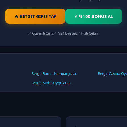
🔥 BETGIT GIRIS YAP
⭐ %100 BONUS AL
✅ Güvenli Giriş
✅ 7/24 Destek
✅ Hizli Cekim
Betgit Bonus Kampanyaları
Betgit Casino Oyu
Betgit Mobil Uygulama