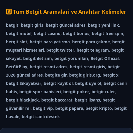
#️⃣ Tum Betgit Aramalari ve Anahtar Kelimeler
betgit
,
betgit giris
,
betgit güncel adres
,
betgit yeni link
,
betgit mobil
,
betgit casino
,
betgit bonus
,
betgit free spin
,
betgit slot
,
betgit para yatırma
,
betgit para çekme
,
betgit
müşteri hizmetleri
,
betgit twitter
,
betgit telegram
,
betgit
sikayet
,
betgit iletisim
,
betgit yorumlari
,
Betgit Official
,
BetGitPlay
,
betgit resmi adres
,
betgit resmi giris
,
betgit
2026 güncel adres
,
betgite gir
,
betgit giris.org
,
betgit x
,
betgit Sikayetvar
,
betgit kayit ol
,
betgit üye ol
,
betgit canlı
bahis
,
betgit spor bahisleri
,
betgit poker
,
betgit rulet
,
betgit blackjack
,
betgit baccarat
,
betgit lisans
,
betgit
güvenilir mi
,
betgit vip
,
betgit papara
,
betgit kripto
,
betgit
havale
,
betgit canlı destek