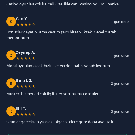
Casino oyunları cok kaliteli. Özellikle canlı casino bölümü harika.
Can Y.
C
1 gun once
★★★★☆
Bonuslar gayet iyi ama çevrim şartı biraz yuksek. Genel olarak
memnunum.
Zeynep A.
Z
1 gun once
★★★★★
Mobil uygulama cok hizli. Her yerden bahis yapabiliyorum.
Burak S.
B
2 gun once
★★★★★
Musteri hizmetleri cok ilgili. Her sorunumu cozduler.
Elif T.
E
3 gun once
★★★★☆
Oranlar gercekten yuksek. Diger sitelere gore daha avantajlı.