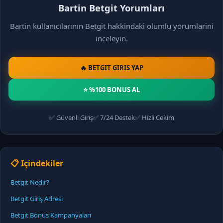
Bartin Betgit Yorumları
Bartin kullanıcılarının Betgit hakkindaki olumlu yorumlarini
inceleyin.
🔥 BETGIT GIRIS YAP
⭐ %100 BONUS AL
✅ Güvenli Giriş
✅ 7/24 Destek
✅ Hizli Cekim
📋 Içindekiler
Betgit Nedir?
Betgit Giriş Adresi
Betgit Bonus Kampanyaları