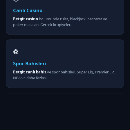
Canlı Casino
Betgit casino
bölümünde rulet, blackjack, baccarat ve
poker masaları. Gercek krupiyeler.
⚽
Spor Bahisleri
Betgit canlı bahis
ve spor bahisleri. Süper Lig, Premier Lig,
NBA ve daha fazlasi.