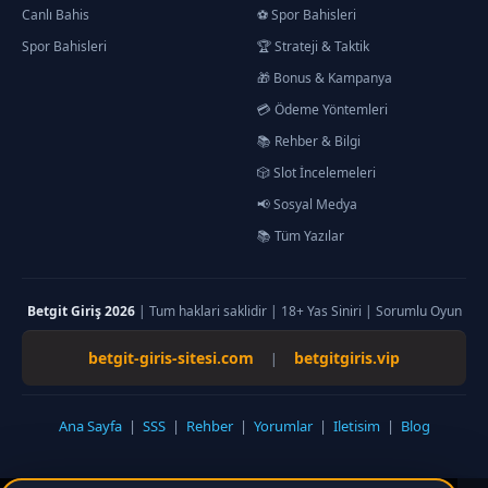
Canlı Bahis
⚽ Spor Bahisleri
Spor Bahisleri
🏆 Strateji & Taktik
🎁 Bonus & Kampanya
💳 Ödeme Yöntemleri
📚 Rehber & Bilgi
🎲 Slot İncelemeleri
📢 Sosyal Medya
📚 Tüm Yazılar
Betgit Giriş 2026
| Tum haklari saklidir | 18+ Yas Siniri | Sorumlu Oyun
betgit-giris-sitesi.com
betgitgiris.vip
|
Ana Sayfa
|
SSS
|
Rehber
|
Yorumlar
|
Iletisim
|
Blog