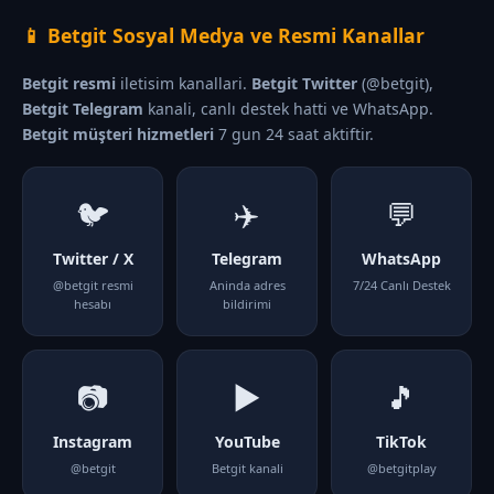
📱 Betgit Sosyal Medya ve Resmi Kanallar
Betgit resmi
iletisim kanallari.
Betgit Twitter
(@betgit),
Betgit Telegram
kanali, canlı destek hatti ve WhatsApp.
Betgit müşteri hizmetleri
7 gun 24 saat aktiftir.
🐦
✈️
💬
Twitter / X
Telegram
WhatsApp
@betgit resmi
Aninda adres
7/24 Canlı Destek
hesabı
bildirimi
📷
▶️
🎵
Instagram
YouTube
TikTok
@betgit
Betgit kanali
@betgitplay