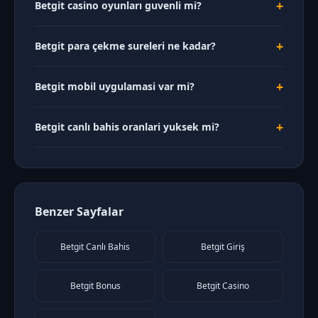
Betgit casino oyunları guvenli mi?
Betgit para çekme sureleri ne kadar?
Betgit mobil uygulamasi var mi?
Betgit canlı bahis oranlari yuksek mi?
Benzer Sayfalar
Betgit Canlı Bahis
Betgit Giriş
Betgit Bonus
Betgit Casino