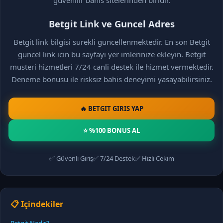
guvenilir bahis sitelerinden biridir.
Betgit Link ve Guncel Adres
Betgit link bilgisi surekli guncellenmektedir. En son Betgit
guncel link icin bu sayfayi yer imlerinize ekleyin. Betgit
musteri hizmetleri 7/24 canli destek ile hizmet vermektedir.
Deneme bonusu ile risksiz bahis deneyimi yasayabilirsiniz.
🔥 BETGIT GIRIS YAP
⭐ %100 BONUS AL
✅ Güvenli Giriş
✅ 7/24 Destek
✅ Hizli Cekim
📋 Içindekiler