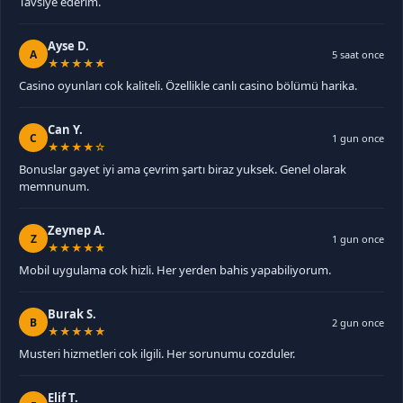
Tavsiye ederim.
Ayse D.
A
5 saat once
★★★★★
Casino oyunları cok kaliteli. Özellikle canlı casino bölümü harika.
Can Y.
C
1 gun once
★★★★☆
Bonuslar gayet iyi ama çevrim şartı biraz yuksek. Genel olarak
memnunum.
Zeynep A.
Z
1 gun once
★★★★★
Mobil uygulama cok hizli. Her yerden bahis yapabiliyorum.
Burak S.
B
2 gun once
★★★★★
Musteri hizmetleri cok ilgili. Her sorunumu cozduler.
Elif T.