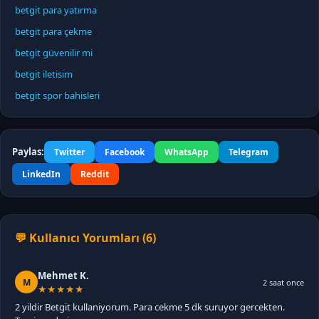
betgit para yatırma
betgit para çekme
betgit güvenilir mi
betgit iletisim
betgit spor bahisleri
Paylas:
Twitter
Facebook
WhatsApp
Telegram
LinkedIn
Reddit
💬 Kullanıcı Yorumları (6)
Mehmet K.
M
2 saat once
★★★★★
2 yildir Betgit kullaniyorum. Para cekme 5 dk suruyor gercekten.