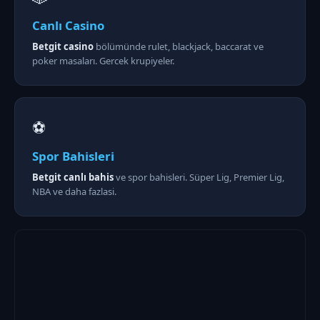
Canlı Casino
Betgit casino
bölümünde rulet, blackjack, baccarat ve
poker masaları. Gercek krupiyeler.
⚽
Spor Bahisleri
Betgit canlı bahis
ve spor bahisleri. Süper Lig, Premier Lig,
NBA ve daha fazlasi.