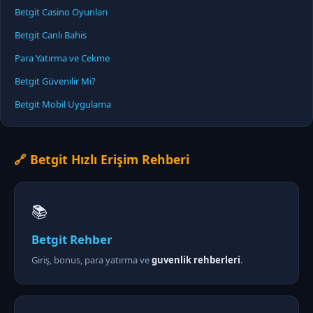
Betgit Casino Oyunları
Betgit Canlı Bahis
Para Yatırma ve Cekme
Betgit Güvenilir Mi?
Betgit Mobil Uygulama
🔗 Betgit Hızlı Erişim Rehberi
📚
Betgit Rehber
Giriş, bonus, para yatırma ve
guvenlik rehberleri
.