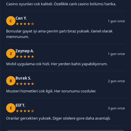
Casino oyunları cok kaliteli. Özellikle canlı casino bölümü harika.
Can Y.
C
1 gun once
★★★★☆
Bonuslar gayet iyi ama çevrim şartı biraz yuksek. Genel olarak
memnunum.
Zeynep A.
Z
1 gun once
★★★★★
Mobil uygulama cok hizli. Her yerden bahis yapabiliyorum.
Burak S.
B
2 gun once
★★★★★
Musteri hizmetleri cok ilgili. Her sorunumu cozduler.
Elif T.
E
3 gun once
★★★★☆
Oranlar gercekten yuksek. Diger sitelere gore daha avantajlı.