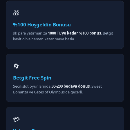
🎁
%100 Hoşgeldin Bonusu
Ilk para yatırmaniza
1000 TL'ye kadar %100 bonus
. Betgit
kayit ol ve hemen kazanmaya basla.
🔄
Betgit Free Spin
Secili slot oyunlarında
50-200 bedava donus
. Sweet
Bonanza ve Gates of Olympus'da gecerli.
💳