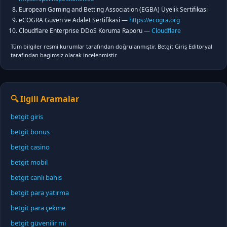
European Gaming and Betting Association (EGBA) Üyelik Sertifikasi
eCOGRA Güven ve Adalet Sertifikasi —
https://ecogra.org
Cloudflare Enterprise DDoS Koruma Raporu —
Cloudflare
Tüm bilgiler resmi kurumlar tarafından doğrulanmıştir. Betgit Giriş Editöryal
tarafından bagimsiz olarak incelenmistir.
🔍 Ilgili Aramalar
betgit giris
betgit bonus
betgit casino
betgit mobil
betgit canlı bahis
betgit para yatırma
betgit para çekme
betgit güvenilir mi