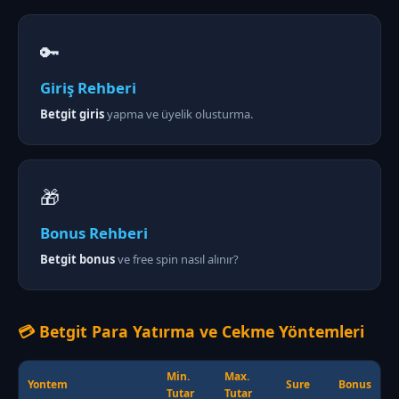
🔑
Giriş Rehberi
Betgit giris
yapma ve üyelik olusturma.
🎁
Bonus Rehberi
Betgit bonus
ve free spin nasıl alınır?
💳 Betgit Para Yatırma ve Cekme Yöntemleri
Min.
Max.
Yontem
Sure
Bonus
Tutar
Tutar