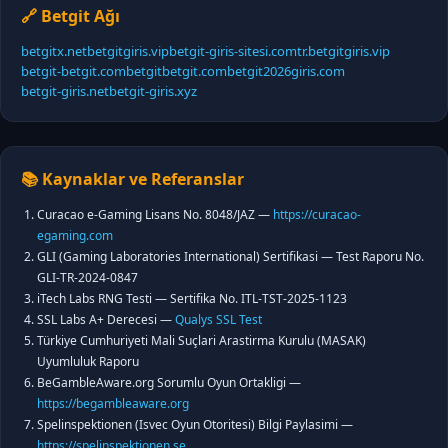
🔗 Betgit Ağı
betgitx.net
betgitgiris.vip
betgit-giris-sitesi.com
tr.betgitgiris.vip
betgit-betgit.com
betgitbetgit.com
betgit2026giris.com
betgit-giris.net
betgit-giris.xyz
📚 Kaynaklar ve Referanslar
Curacao e-Gaming Lisans No. 8048/JAZ —
https://curacao-
egaming.com
GLI (Gaming Laboratories International) Sertifikasi — Test Raporu No.
GLI-TR-2024-0847
iTech Labs RNG Testi — Sertifika No. ITL-TST-2025-1123
SSL Labs A+ Derecesi —
Qualys SSL Test
Türkiye Cumhuriyeti Mali Suçlari Arastirma Kurulu (MASAK)
Uyumluluk Raporu
BeGambleAware.org Sorumlu Oyun Ortakligi —
https://begambleaware.org
Spelinspektionen (Isvec Oyun Otoritesi) Bilgi Paylasimi —
https://spelinspektionen.se