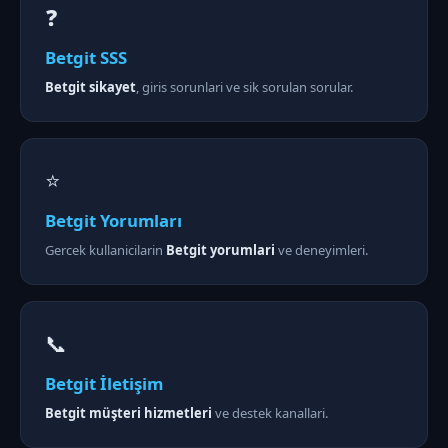
❓
Betgit SSS
Betgit sikayet
, giris sorunlari ve sik sorulan sorular.
⭐
Betgit Yorumları
Gercek kullanicilarin
Betgit yorumlari
ve deneyimleri.
📞
Betgit İletişim
Betgit müşteri hizmetleri
ve destek kanallari.