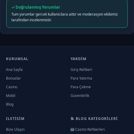
✓ Doğrulanmış Yorumlar
Tum yorumlar gercek kullanicilara aittir ve moderasyon ekibimiz
tarafından incelenmistir.
KURUMSAL
YARDIM
Ana Sayfa
Giriş Rehberi
Bonuslar
Para Yatırma
Casino
Para Çekme
Mobil
Güvenilirlik
Blog
ILETISIM
📝 BLOG KATEGORILERI
Bize Ulaşın
🎰 Casino Rehberleri