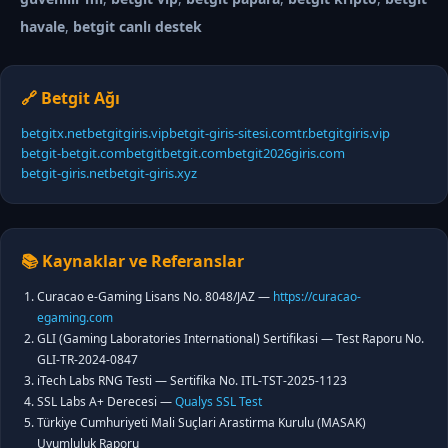
havale
,
betgit canlı destek
🔗 Betgit Ağı
betgitx.net
betgitgiris.vip
betgit-giris-sitesi.com
tr.betgitgiris.vip
betgit-betgit.com
betgitbetgit.com
betgit2026giris.com
betgit-giris.net
betgit-giris.xyz
📚 Kaynaklar ve Referanslar
Curacao e-Gaming Lisans No. 8048/JAZ —
https://curacao-
egaming.com
GLI (Gaming Laboratories International) Sertifikasi — Test Raporu No.
GLI-TR-2024-0847
iTech Labs RNG Testi — Sertifika No. ITL-TST-2025-1123
SSL Labs A+ Derecesi —
Qualys SSL Test
Türkiye Cumhuriyeti Mali Suçlari Arastirma Kurulu (MASAK)
Uyumluluk Raporu