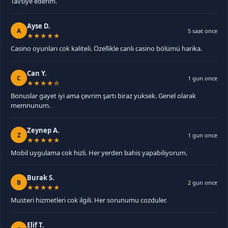
Tavsiye ederim.
Ayse D.
A
5 saat once
★★★★★
Casino oyunları cok kaliteli. Özellikle canlı casino bölümü harika.
Can Y.
C
1 gun once
★★★★☆
Bonuslar gayet iyi ama çevrim şartı biraz yuksek. Genel olarak
memnunum.
Zeynep A.
Z
1 gun once
★★★★★
Mobil uygulama cok hizli. Her yerden bahis yapabiliyorum.
Burak S.
B
2 gun once
★★★★★
Musteri hizmetleri cok ilgili. Her sorunumu cozduler.
Elif T.