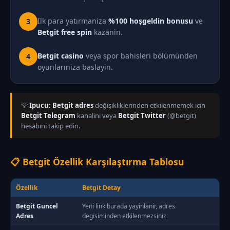
Ilk para yatırmaniza
%100 hoşgeldin bonusu
ve
3
Betgit free spin
kazanin.
Betgit casino
veya spor bahisleri bölümünden
4
oyunlarıniza baslayin.
💡
Ipucu:
Betgit adres
değişikliklerinden etkilenmemek icin
Betgit Telegram
kanalini veya
Betgit Twitter
(@betgit)
hesabıni takip edin.
📋 Betgit Özellik Karşılaştırma Tablosu
Özellik
Betgit Detay
Betgit Guncel
Yeni link burada yayinlanir, adres
Adres
degisiminden etkilenmezsiniz