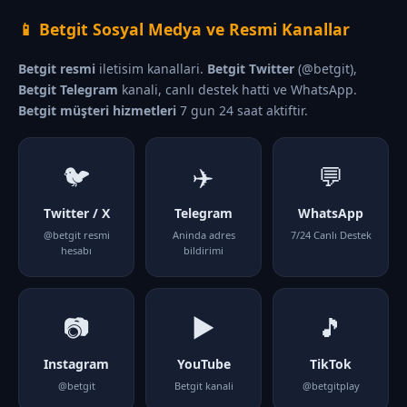
📱 Betgit Sosyal Medya ve Resmi Kanallar
Betgit resmi
iletisim kanallari.
Betgit Twitter
(@betgit),
Betgit Telegram
kanali, canlı destek hatti ve WhatsApp.
Betgit müşteri hizmetleri
7 gun 24 saat aktiftir.
🐦
✈️
💬
Twitter / X
Telegram
WhatsApp
@betgit resmi
Aninda adres
7/24 Canlı Destek
hesabı
bildirimi
📷
▶️
🎵
Instagram
YouTube
TikTok
@betgit
Betgit kanali
@betgitplay