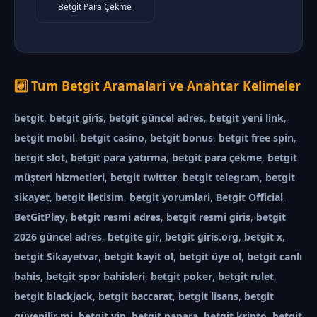
Betgit Para Çekme
#️⃣ Tum Betgit Aramalari ve Anahtar Kelimeler
betgit
,
betgit giris
,
betgit güncel adres
,
betgit yeni link
,
betgit mobil
,
betgit casino
,
betgit bonus
,
betgit free spin
,
betgit slot
,
betgit para yatırma
,
betgit para çekme
,
betgit
müşteri hizmetleri
,
betgit twitter
,
betgit telegram
,
betgit
sikayet
,
betgit iletisim
,
betgit yorumlari
,
Betgit Official
,
BetGitPlay
,
betgit resmi adres
,
betgit resmi giris
,
betgit
2026 güncel adres
,
betgite gir
,
betgit giris.org
,
betgit x
,
betgit Sikayetvar
,
betgit kayit ol
,
betgit üye ol
,
betgit canlı
bahis
,
betgit spor bahisleri
,
betgit poker
,
betgit rulet
,
betgit blackjack
,
betgit baccarat
,
betgit lisans
,
betgit
güvenilir mi
,
betgit vip
,
betgit papara
,
betgit kripto
,
betgit