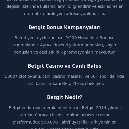
degisikliklerinde kullanıcılarını bilgilendirir ve eski adresler
otomatik olarak yeni adrese yönlendirilir.
Betgit Bonus Kampanyaları
Betgit yeni üyelerine özel %200 Hoşgeldin Bonusu
sunmaktadır. Ayrıca düzenli yatırım bonusları, kayip
bonusları ve özel etkinlik promosyonları mevcuttur.
Betgit Casino ve Canlı Bahis
5000+ slot oyunu, canlı casino masaları ve 50+ spor dalında
canlı bahis imkanı Betgit'te sizi bekliyor.
Betgit Nedir?
Betgit nedir diye merak edenler icin: Betgit, 2014 yilinda
kurulan Curacao lisansli online bahis ve casino
platformudur. 500.000+ aktif uyesi ile Turkiye nin en