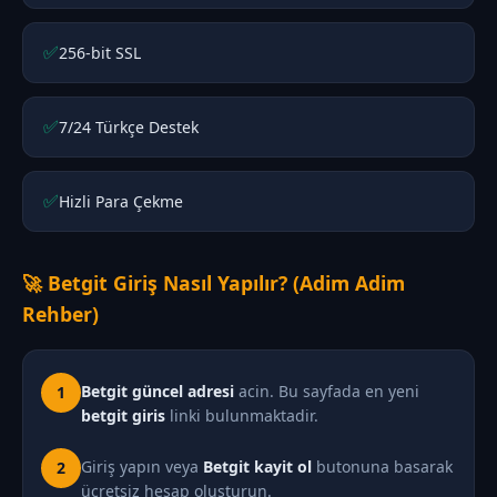
✅
256-bit SSL
✅
7/24 Türkçe Destek
✅
Hizli Para Çekme
🚀 Betgit Giriş Nasıl Yapılır? (Adim Adim
Rehber)
Betgit güncel adresi
acin. Bu sayfada en yeni
1
betgit giris
linki bulunmaktadir.
Giriş yapın veya
Betgit kayit ol
butonuna basarak
2
ücretsiz hesap oluşturun.