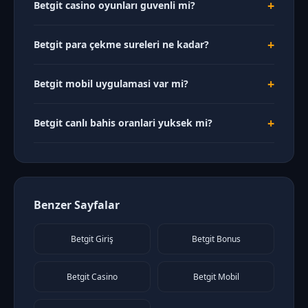
Betgit casino oyunları guvenli mi?
Betgit para çekme sureleri ne kadar?
Betgit mobil uygulamasi var mi?
Betgit canlı bahis oranlari yuksek mi?
Benzer Sayfalar
Betgit Giriş
Betgit Bonus
Betgit Casino
Betgit Mobil