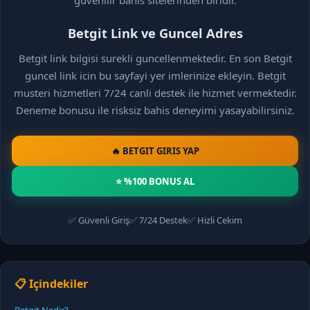
guvenilir bahis sitelerinden biridir.
Betgit Link ve Guncel Adres
Betgit link bilgisi surekli guncellenmektedir. En son Betgit
guncel link icin bu sayfayi yer imlerinize ekleyin. Betgit
musteri hizmetleri 7/24 canli destek ile hizmet vermektedir.
Deneme bonusu ile risksiz bahis deneyimi yasayabilirsiniz.
🔥 BETGIT GIRIS YAP
⭐ %100 BONUS AL
✅ Güvenli Giriş
✅ 7/24 Destek
✅ Hizli Cekim
📋 Içindekiler