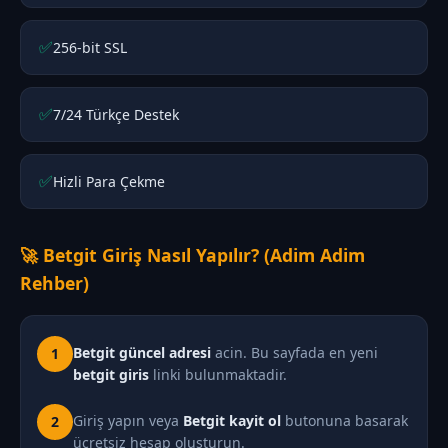
✅
256-bit SSL
✅
7/24 Türkçe Destek
✅
Hizli Para Çekme
🚀 Betgit Giriş Nasıl Yapılır? (Adim Adim
Rehber)
Betgit güncel adresi
acin. Bu sayfada en yeni
1
betgit giris
linki bulunmaktadir.
Giriş yapın veya
Betgit kayit ol
butonuna basarak
2
ücretsiz hesap oluşturun.