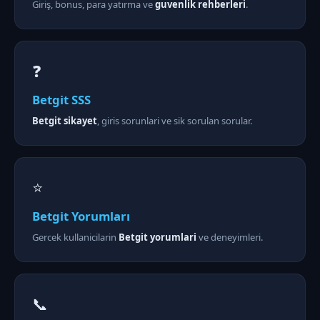
Giriş, bonus, para yatırma ve
guvenlik rehberleri
.
❓
Betgit SSS
Betgit sikayet
, giris sorunlari ve sik sorulan sorular.
⭐
Betgit Yorumları
Gercek kullanicilarin
Betgit yorumlari
ve deneyimleri.
📞