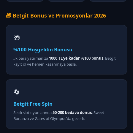
🎁 Betgit Bonus ve Promosyonlar 2026
🎁
%100 Hoşgeldin Bonusu
Ilk para yatırmaniza
1000 TL'ye kadar %100 bonus
. Betgit
kayit ol ve hemen kazanmaya basla.
🔄
Betgit Free Spin
Secili slot oyunlarında
50-200 bedava donus
. Sweet
Bonanza ve Gates of Olympus'da gecerli.