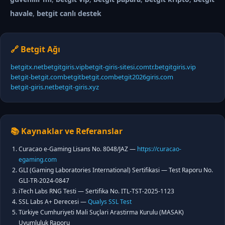
havale
,
betgit canlı destek
🔗 Betgit Ağı
betgitx.net
betgitgiris.vip
betgit-giris-sitesi.com
tr.betgitgiris.vip
betgit-betgit.com
betgitbetgit.com
betgit2026giris.com
betgit-giris.net
betgit-giris.xyz
📚 Kaynaklar ve Referanslar
Curacao e-Gaming Lisans No. 8048/JAZ —
https://curacao-
egaming.com
GLI (Gaming Laboratories International) Sertifikasi — Test Raporu No.
GLI-TR-2024-0847
iTech Labs RNG Testi — Sertifika No. ITL-TST-2025-1123
SSL Labs A+ Derecesi —
Qualys SSL Test
Türkiye Cumhuriyeti Mali Suçlari Arastirma Kurulu (MASAK)
Uyumluluk Raporu