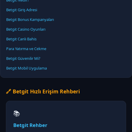
Betgit Nedir?
Betgit Giriş Adresi
Betgit Bonus Kampanyaları
Betgit Casino Oyunları
Betgit Canlı Bahis
Para Yatırma ve Cekme
Betgit Güvenilir Mi?
Betgit Mobil Uygulama
🔗 Betgit Hızlı Erişim Rehberi
📚
Betgit Rehber