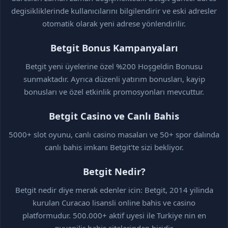
degisikliklerinde kullanıcılarını bilgilendirir ve eski adresler
otomatik olarak yeni adrese yönlendirilir.
Betgit Bonus Kampanyaları
Betgit yeni üyelerine özel %200 Hoşgeldin Bonusu
sunmaktadır. Ayrıca düzenli yatırım bonusları, kayip
bonusları ve özel etkinlik promosyonları mevcuttur.
Betgit Casino ve Canlı Bahis
5000+ slot oyunu, canlı casino masaları ve 50+ spor dalında
canlı bahis imkanı Betgit'te sizi bekliyor.
Betgit Nedir?
Betgit nedir diye merak edenler icin: Betgit, 2014 yilinda
kurulan Curacao lisansli online bahis ve casino
platformudur. 500.000+ aktif uyesi ile Turkiye nin en