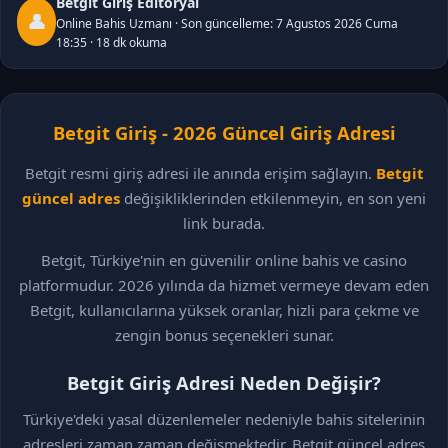
Betgit Giriş Editöryal
👤
Online Bahis Uzmanı · Son güncelleme: 7 Agustos 2026 Cuma
18:35 ·
18
dk okuma
Betgit Giriş - 2026 Güncel Giriş Adresi
Betgit resmi giriş adresi ile anında erişim sağlayın.
Betgit
güncel adres
değişikliklerinden etkilenmeyin, en son yeni
link burada.
Betgit, Türkiye'nin en güvenilir online bahis ve casino
platformudur. 2026 yılında da hizmet vermeye devam eden
Betgit, kullanıcılarına yüksek oranlar, hizli para çekme ve
zengin bonus seçenekleri sunar.
Betgit Giriş Adresi Neden Değişir?
Türkiye'deki yasal düzenlemeler nedeniyle bahis sitelerinin
adresleri zaman zaman değişmektedir. Betgit güncel adres