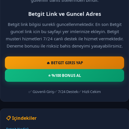
guvenilir bahis sitelerinden biridir.
Betgit Link ve Guncel Adres
Betgit link bilgisi surekli guncellenmektedir. En son Betgit
guncel link icin bu sayfayi yer imlerinize ekleyin. Betgit
musteri hizmetleri 7/24 canli destek ile hizmet vermektedir.
Deneme bonusu ile risksiz bahis deneyimi yasayabilirsiniz.
🔥 BETGIT GIRIS YAP
⭐ %100 BONUS AL
✅ Güvenli Giriş
✅ 7/24 Destek
✅ Hizli Cekim
📋 Içindekiler