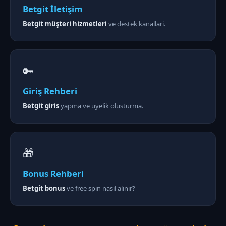
Betgit İletişim
Betgit müşteri hizmetleri
ve destek kanallari.
🔑
Giriş Rehberi
Betgit giris
yapma ve üyelik olusturma.
🎁
Bonus Rehberi
Betgit bonus
ve free spin nasıl alınır?