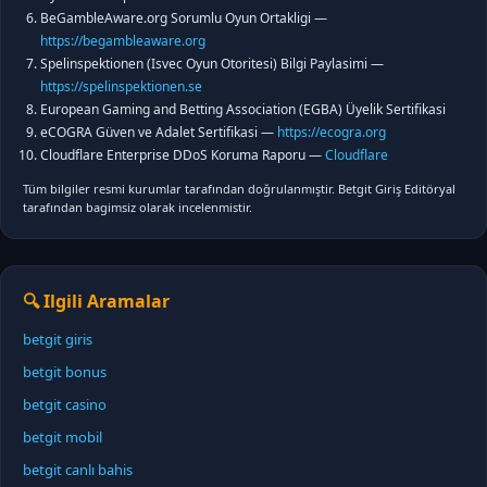
BeGambleAware.org Sorumlu Oyun Ortakligi —
https://begambleaware.org
Spelinspektionen (Isvec Oyun Otoritesi) Bilgi Paylasimi —
https://spelinspektionen.se
European Gaming and Betting Association (EGBA) Üyelik Sertifikasi
eCOGRA Güven ve Adalet Sertifikasi —
https://ecogra.org
Cloudflare Enterprise DDoS Koruma Raporu —
Cloudflare
Tüm bilgiler resmi kurumlar tarafından doğrulanmıştir. Betgit Giriş Editöryal
tarafından bagimsiz olarak incelenmistir.
🔍 Ilgili Aramalar
betgit giris
betgit bonus
betgit casino
betgit mobil
betgit canlı bahis