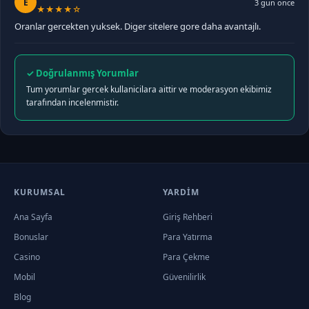
E
3 gun once
★★★★☆
Oranlar gercekten yuksek. Diger sitelere gore daha avantajlı.
✓ Doğrulanmış Yorumlar
Tum yorumlar gercek kullanicilara aittir ve moderasyon ekibimiz
tarafından incelenmistir.
KURUMSAL
YARDIM
Ana Sayfa
Giriş Rehberi
Bonuslar
Para Yatırma
Casino
Para Çekme
Mobil
Güvenilirlik
Blog