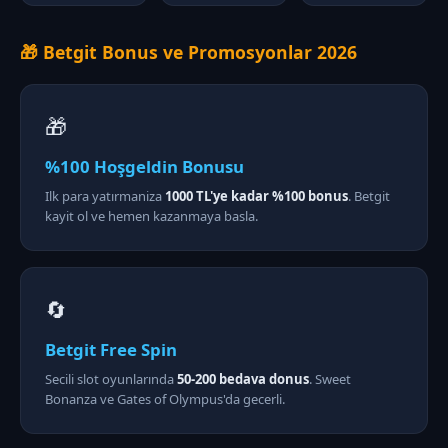
🎁 Betgit Bonus ve Promosyonlar 2026
🎁
%100 Hoşgeldin Bonusu
Ilk para yatırmaniza
1000 TL'ye kadar %100 bonus
. Betgit
kayit ol ve hemen kazanmaya basla.
🔄
Betgit Free Spin
Secili slot oyunlarında
50-200 bedava donus
. Sweet
Bonanza ve Gates of Olympus'da gecerli.