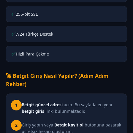
✅
256-bit SSL
✅
7/24 Türkçe Destek
✅
Hizli Para Çekme
🚀 Betgit Giriş Nasıl Yapılır? (Adim Adim
Rehber)
Betgit güncel adresi
acin. Bu sayfada en yeni
1
betgit giris
linki bulunmaktadir.
Giriş yapın veya
Betgit kayit ol
butonuna basarak
2
ücretsiz hesap oluşturun.