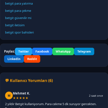
betgit para yatırma
betgit para çekme
betgit güvenilir mi
betgit iletisim
betgit spor bahisleri
Paylas:
Twitter
Facebook
WhatsApp
Telegram
LinkedIn
Reddit
💬 Kullanıcı Yorumları (6)
Mehmet K.
M
2 saat once
★★★★★
2 yildir Betgit kullaniyorum. Para cekme 5 dk suruyor gercekten.