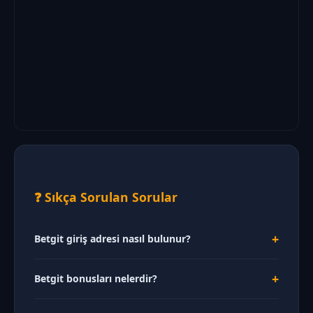
❓ Sıkça Sorulan Sorular
Betgit giriş adresi nasıl bulunur?
Betgit bonusları nelerdir?