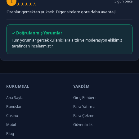
E
3 gun once
★★★★☆
Oranlar gercekten yuksek. Diger sitelere gore daha avantajlı.
✓ Doğrulanmış Yorumlar
Tum yorumlar gercek kullanicilara aittir ve moderasyon ekibimiz
tarafından incelenmistir.
KURUMSAL
YARDIM
Ana Sayfa
Giriş Rehberi
Bonuslar
Para Yatırma
Casino
Para Çekme
Mobil
Güvenilirlik
Blog