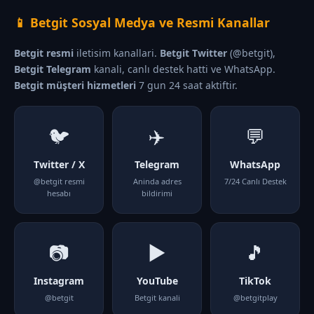
📱 Betgit Sosyal Medya ve Resmi Kanallar
Betgit resmi
iletisim kanallari.
Betgit Twitter
(@betgit),
Betgit Telegram
kanali, canlı destek hatti ve WhatsApp.
Betgit müşteri hizmetleri
7 gun 24 saat aktiftir.
🐦
✈️
💬
Twitter / X
Telegram
WhatsApp
@betgit resmi
Aninda adres
7/24 Canlı Destek
hesabı
bildirimi
📷
▶️
🎵
Instagram
YouTube
TikTok
@betgit
Betgit kanali
@betgitplay