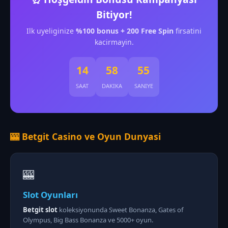
Bitiyor!
Ilk uyeliginize
%100 bonus + 200 Free Spin
firsatini
kacirmayin.
14
58
55
SAAT
DAKIKA
SANIYE
🎰 Betgit Casino ve Oyun Dunyasi
🎰
Slot Oyunları
Betgit slot
koleksiyonunda Sweet Bonanza, Gates of
Olympus, Big Bass Bonanza ve 5000+ oyun.