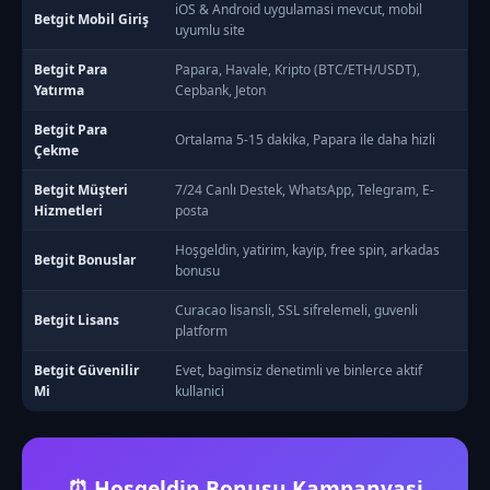
iOS & Android uygulamasi mevcut, mobil
Betgit Mobil Giriş
uyumlu site
Betgit Para
Papara, Havale, Kripto (BTC/ETH/USDT),
Yatırma
Cepbank, Jeton
Betgit Para
Ortalama 5-15 dakika, Papara ile daha hizli
Çekme
Betgit Müşteri
7/24 Canlı Destek, WhatsApp, Telegram, E-
Hizmetleri
posta
Hoşgeldin, yatirim, kayip, free spin, arkadas
Betgit Bonuslar
bonusu
Curacao lisansli, SSL sifrelemeli, guvenli
Betgit Lisans
platform
Betgit Güvenilir
Evet, bagimsiz denetimli ve binlerce aktif
Mi
kullanici
⏰ Hoşgeldin Bonusu Kampanyasi