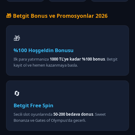
🎁 Betgit Bonus ve Promosyonlar 2026
🎁
%100 Hoşgeldin Bonusu
Ilk para yatırmaniza
1000 TL'ye kadar %100 bonus
. Betgit
kayit ol ve hemen kazanmaya basla.
🔄
Betgit Free Spin
Secili slot oyunlarında
50-200 bedava donus
. Sweet
Bonanza ve Gates of Olympus'da gecerli.