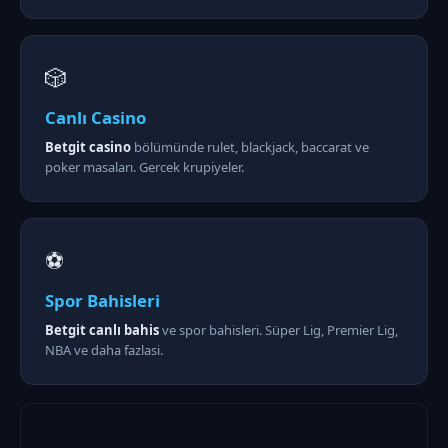
🎲
Canlı Casino
Betgit casino
bölümünde rulet, blackjack, baccarat ve
poker masaları. Gercek krupiyeler.
⚽
Spor Bahisleri
Betgit canlı bahis
ve spor bahisleri. Süper Lig, Premier Lig,
NBA ve daha fazlasi.