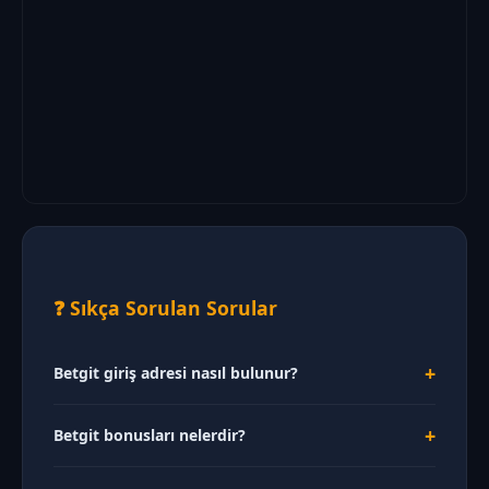
❓ Sıkça Sorulan Sorular
Betgit giriş adresi nasıl bulunur?
Betgit bonusları nelerdir?