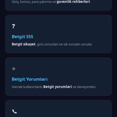
Giriş, bonus, para yatırma ve
guvenlik rehberleri
.
❓
Betgit SSS
Betgit sikayet
, giris sorunlari ve sik sorulan sorular.
⭐
Betgit Yorumları
Gercek kullanicilarin
Betgit yorumlari
ve deneyimleri.
📞