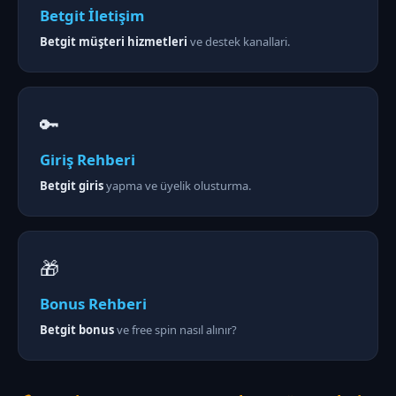
Betgit İletişim
Betgit müşteri hizmetleri
ve destek kanallari.
🔑
Giriş Rehberi
Betgit giris
yapma ve üyelik olusturma.
🎁
Bonus Rehberi
Betgit bonus
ve free spin nasıl alınır?