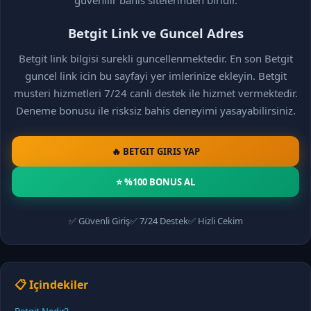
guvenilir bahis sitelerinden biridir.
Betgit Link ve Guncel Adres
Betgit link bilgisi surekli guncellenmektedir. En son Betgit
guncel link icin bu sayfayi yer imlerinize ekleyin. Betgit
musteri hizmetleri 7/24 canli destek ile hizmet vermektedir.
Deneme bonusu ile risksiz bahis deneyimi yasayabilirsiniz.
🔥 BETGIT GIRIS YAP
⭐ %100 BONUS AL
✅ Güvenli Giriş
✅ 7/24 Destek
✅ Hizli Cekim
📋 Içindekiler