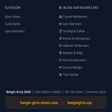
ILETISIM
📝 BLOG KATEGORILERI
Bize Ulaşın
🎰 Casino Rehberleri
Canlı Bahis
⚽ Spor Bahisleri
Spor Bahisleri
🏆 Strateji & Taktik
🎁 Bonus & Kampanya
💳 Ödeme Yöntemleri
📚 Rehber & Bilgi
🎲 Slot İncelemeleri
📢 Sosyal Medya
📚 Tüm Yazılar
Betgit Giriş 2026
| Tum haklari saklidir | 18+ Yas Siniri | Sorumlu Oyun
betgit-giris-sitesi.com
betgitgiris.vip
|