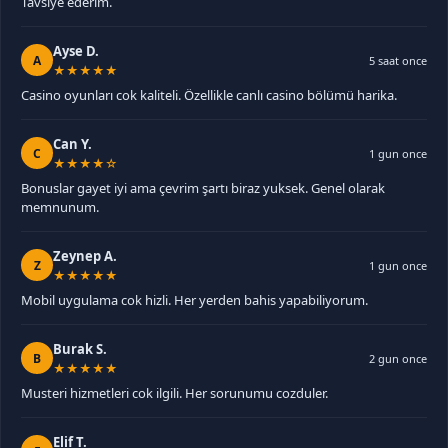
Tavsiye ederim.
Ayse D.
A
5 saat once
★★★★★
Casino oyunları cok kaliteli. Özellikle canlı casino bölümü harika.
Can Y.
C
1 gun once
★★★★☆
Bonuslar gayet iyi ama çevrim şartı biraz yuksek. Genel olarak
memnunum.
Zeynep A.
Z
1 gun once
★★★★★
Mobil uygulama cok hizli. Her yerden bahis yapabiliyorum.
Burak S.
B
2 gun once
★★★★★
Musteri hizmetleri cok ilgili. Her sorunumu cozduler.
Elif T.