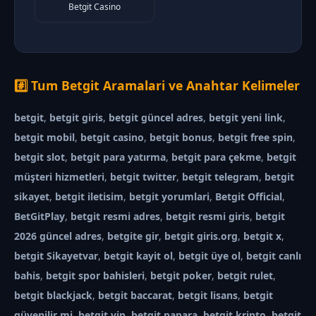
Betgit Casino
#️⃣ Tum Betgit Aramalari ve Anahtar Kelimeler
betgit
,
betgit giris
,
betgit güncel adres
,
betgit yeni link
,
betgit mobil
,
betgit casino
,
betgit bonus
,
betgit free spin
,
betgit slot
,
betgit para yatırma
,
betgit para çekme
,
betgit
müşteri hizmetleri
,
betgit twitter
,
betgit telegram
,
betgit
sikayet
,
betgit iletisim
,
betgit yorumlari
,
Betgit Official
,
BetGitPlay
,
betgit resmi adres
,
betgit resmi giris
,
betgit
2026 güncel adres
,
betgite gir
,
betgit giris.org
,
betgit x
,
betgit Sikayetvar
,
betgit kayit ol
,
betgit üye ol
,
betgit canlı
bahis
,
betgit spor bahisleri
,
betgit poker
,
betgit rulet
,
betgit blackjack
,
betgit baccarat
,
betgit lisans
,
betgit
güvenilir mi
,
betgit vip
,
betgit papara
,
betgit kripto
,
betgit