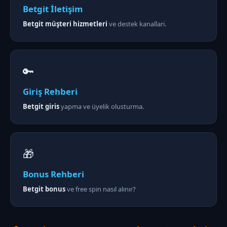
Betgit İletişim
Betgit müşteri hizmetleri
ve destek kanallari.
🔑
Giriş Rehberi
Betgit giris
yapma ve üyelik olusturma.
🎁
Bonus Rehberi
Betgit bonus
ve free spin nasıl alınır?