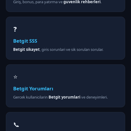
Giriş, bonus, para yatırma ve
guvenlik rehberleri
.
❓
Betgit SSS
Betgit sikayet
, giris sorunlari ve sik sorulan sorular.
⭐
Betgit Yorumları
Gercek kullanicilarin
Betgit yorumlari
ve deneyimleri.
📞