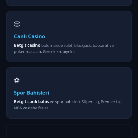
🎲
Canlı Casino
Betgit casino
bölümünde rulet, blackjack, baccarat ve
poker masaları. Gercek krupiyeler.
⚽
Spor Bahisleri
Betgit canlı bahis
ve spor bahisleri. Süper Lig, Premier Lig,
NBA ve daha fazlasi.