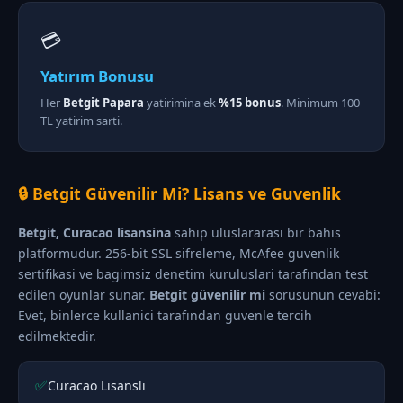
💳
Yatırım Bonusu
Her
Betgit Papara
yatirimina ek
%15 bonus
. Minimum 100
TL yatirim sarti.
🔒 Betgit Güvenilir Mi? Lisans ve Guvenlik
Betgit, Curacao lisansina
sahip uluslararasi bir bahis
platformudur. 256-bit SSL sifreleme, McAfee guvenlik
sertifikasi ve bagimsiz denetim kuruluslari tarafından test
edilen oyunlar sunar.
Betgit güvenilir mi
sorusunun cevabi:
Evet, binlerce kullanici tarafından guvenle tercih
edilmektedir.
✅
Curacao Lisansli