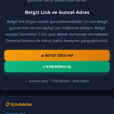
guvenilir bahis sitelerinden biridir.
Betgit Link ve Guncel Adres
Betgit link bilgisi surekli guncellenmektedir. En son Betgit
guncel link icin bu sayfayi yer imlerinize ekleyin. Betgit
musteri hizmetleri 7/24 canli destek ile hizmet vermektedir.
Deneme bonusu ile risksiz bahis deneyimi yasayabilirsiniz.
🔥 BETGIT GIRIS YAP
⭐ %100 BONUS AL
✅ Güvenli Giriş
✅ 7/24 Destek
✅ Hizli Cekim
📋 Içindekiler