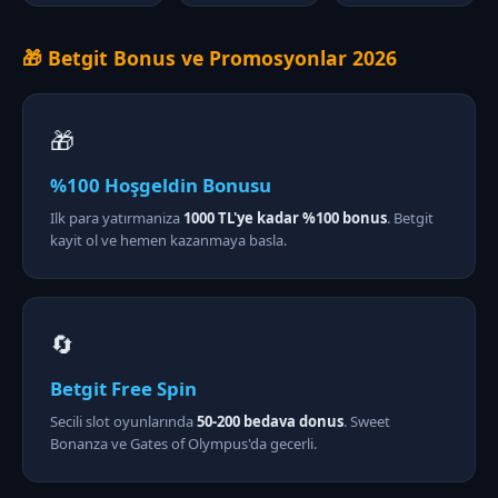
🎁 Betgit Bonus ve Promosyonlar 2026
🎁
%100 Hoşgeldin Bonusu
Ilk para yatırmaniza
1000 TL'ye kadar %100 bonus
. Betgit
kayit ol ve hemen kazanmaya basla.
🔄
Betgit Free Spin
Secili slot oyunlarında
50-200 bedava donus
. Sweet
Bonanza ve Gates of Olympus'da gecerli.