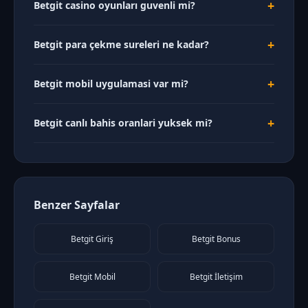
Betgit casino oyunları guvenli mi?
Betgit para çekme sureleri ne kadar?
Betgit mobil uygulamasi var mi?
Betgit canlı bahis oranlari yuksek mi?
Benzer Sayfalar
Betgit Giriş
Betgit Bonus
Betgit Mobil
Betgit İletişim