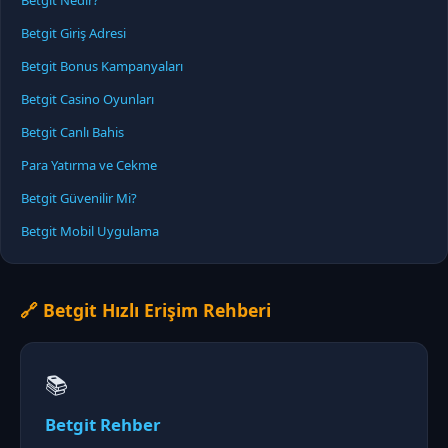
Betgit Nedir?
Betgit Giriş Adresi
Betgit Bonus Kampanyaları
Betgit Casino Oyunları
Betgit Canlı Bahis
Para Yatırma ve Cekme
Betgit Güvenilir Mi?
Betgit Mobil Uygulama
🔗 Betgit Hızlı Erişim Rehberi
📚
Betgit Rehber