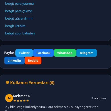
betgit para yatırma
betgit para çekme
betgit güvenilir mi
betgit iletisim
betgit spor bahisleri
Paylas:
Twitter
Facebook
WhatsApp
Telegram
LinkedIn
Reddit
💬 Kullanıcı Yorumları (6)
Mehmet K.
M
2 saat once
★★★★★
2 yildir Betgit kullaniyorum. Para cekme 5 dk suruyor gercekten.