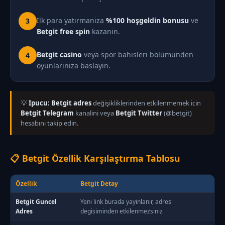
Ilk para yatırmaniza
%100 hoşgeldin bonusu
ve
3
Betgit free spin
kazanin.
Betgit casino
veya spor bahisleri bölümünden
4
oyunlarıniza baslayin.
💡
Ipucu:
Betgit adres
değişikliklerinden etkilenmemek icin
Betgit Telegram
kanalini veya
Betgit Twitter
(@betgit)
hesabıni takip edin.
📋 Betgit Özellik Karşılaştırma Tablosu
Özellik
Betgit Detay
Betgit Guncel
Yeni link burada yayinlanir, adres
Adres
degisiminden etkilenmezsiniz