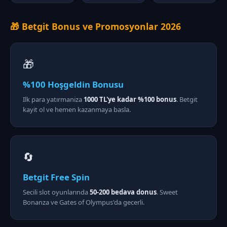
🎁 Betgit Bonus ve Promosyonlar 2026
🎁
%100 Hoşgeldin Bonusu
Ilk para yatırmaniza
1000 TL'ye kadar %100 bonus
. Betgit
kayit ol ve hemen kazanmaya basla.
🔄
Betgit Free Spin
Secili slot oyunlarında
50-200 bedava donus
. Sweet
Bonanza ve Gates of Olympus'da gecerli.