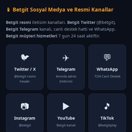
📱 Betgit Sosyal Medya ve Resmi Kanallar
Betgit resmi
iletisim kanallari.
Betgit Twitter
(@betgit),
Betgit Telegram
kanali, canlı destek hatti ve WhatsApp.
Betgit müşteri hizmetleri
7 gun 24 saat aktiftir.
🐦
✈️
💬
Twitter / X
Telegram
WhatsApp
@betgit resmi
Aninda adres
7/24 Canlı Destek
hesabı
bildirimi
📷
▶️
🎵
Instagram
YouTube
TikTok
@betgit
Betgit kanali
@betgitplay