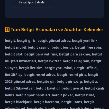
Betgit Spor Bahisleri
#️⃣ Tum Betgit Aramalari ve Anahtar Kelimeler
betgit
,
betgit giris
,
betgit güncel adres
,
betgit yeni link
,
betgit mobil
,
betgit casino
,
betgit bonus
,
betgit free spin
,
betgit slot
,
betgit para yatırma
,
betgit para çekme
,
betgit
müşteri hizmetleri
,
betgit twitter
,
betgit telegram
,
betgit
sikayet
,
betgit iletisim
,
betgit yorumlari
,
Betgit Official
,
BetGitPlay
,
betgit resmi adres
,
betgit resmi giris
,
betgit
2026 güncel adres
,
betgite gir
,
betgit giris.org
,
betgit x
,
betgit Sikayetvar
,
betgit kayit ol
,
betgit üye ol
,
betgit canlı
bahis
,
betgit spor bahisleri
,
betgit poker
,
betgit rulet
,
betgit blackjack
,
betgit baccarat
,
betgit lisans
,
betgit
güvenilir mi
,
betgit vip
,
betgit papara
,
betgit kripto
,
betgit