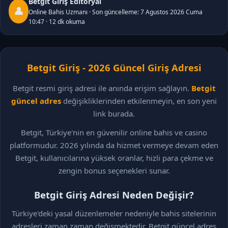
Betgit Giriş Editöryal
👤
Online Bahis Uzmanı · Son güncelleme: 7 Agustos 2026 Cuma
10:47 ·
12
dk okuma
Betgit Giriş - 2026 Güncel Giriş Adresi
Betgit resmi giriş adresi ile anında erişim sağlayın.
Betgit
güncel adres
değişikliklerinden etkilenmeyin, en son yeni
link burada.
Betgit, Türkiye'nin en güvenilir online bahis ve casino
platformudur. 2026 yılında da hizmet vermeye devam eden
Betgit, kullanıcılarına yüksek oranlar, hizli para çekme ve
zengin bonus seçenekleri sunar.
Betgit Giriş Adresi Neden Değişir?
Türkiye'deki yasal düzenlemeler nedeniyle bahis sitelerinin
adresleri zaman zaman değişmektedir. Betgit güncel adres