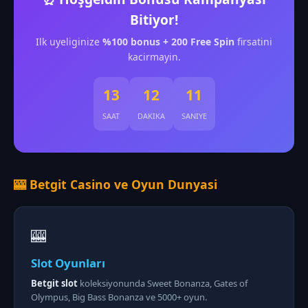
Bitiyor!
Ilk uyeliginize
%100 bonus + 200 Free Spin
firsatini
kacirmayin.
13
12
10
SAAT
DAKIKA
SANIYE
🎰 Betgit Casino ve Oyun Dunyasi
🎰
Slot Oyunları
Betgit slot
koleksiyonunda Sweet Bonanza, Gates of
Olympus, Big Bass Bonanza ve 5000+ oyun.