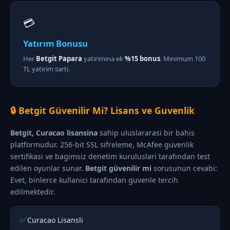
💳
Yatırım Bonusu
Her
Betgit Papara
yatirimina ek
%15 bonus
. Minimum 100
TL yatirim sarti.
🔒 Betgit Güvenilir Mi? Lisans ve Guvenlik
Betgit, Curacao lisansina
sahip uluslararasi bir bahis
platformudur. 256-bit SSL sifreleme, McAfee guvenlik
sertifikasi ve bagimsiz denetim kuruluslari tarafından test
edilen oyunlar sunar.
Betgit güvenilir mi
sorusunun cevabi:
Evet, binlerce kullanici tarafından guvenle tercih
edilmektedir.
✅
Curacao Lisansli