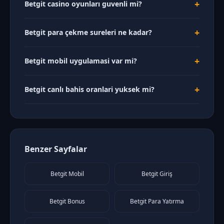
Betgit casino oyunları guvenli mi?
Betgit para çekme sureleri ne kadar?
Betgit mobil uygulamasi var mi?
Betgit canlı bahis oranlari yuksek mi?
Benzer Sayfalar
Betgit Mobil
Betgit Giriş
Betgit Bonus
Betgit Para Yatırma