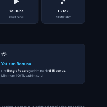
▶️
🎵
YouTube
TikTok
Betgit kanali
@betgitplay
💳
Yatırım Bonusu
Her
Betgit Papara
yatirimina ek
%15 bonus
.
Minimum 100 TL yatirim sarti.
ve bagimsiz denetim kuruluslari tarafından test edilen