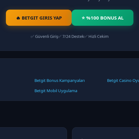
🔥 BETGIT GIRIS YAP
⭐ %100 BONUS AL
✅ Güvenli Giriş
✅ 7/24 Destek
✅ Hizli Cekim
Betgit Bonus Kampanyaları
Betgit Casino Oyu
Betgit Mobil Uygulama