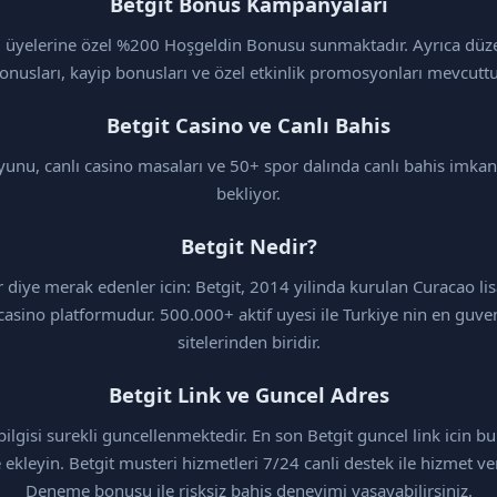
Betgit Bonus Kampanyaları
i üyelerine özel %200 Hoşgeldin Bonusu sunmaktadır. Ayrıca düze
onusları, kayip bonusları ve özel etkinlik promosyonları mevcuttu
Betgit Casino ve Canlı Bahis
unu, canlı casino masaları ve 50+ spor dalında canlı bahis imkanı 
bekliyor.
Betgit Nedir?
r diye merak edenler icin: Betgit, 2014 yilinda kurulan Curacao lis
casino platformudur. 500.000+ aktif uyesi ile Turkiye nin en guven
sitelerinden biridir.
Betgit Link ve Guncel Adres
 bilgisi surekli guncellenmektedir. En son Betgit guncel link icin bu
 ekleyin. Betgit musteri hizmetleri 7/24 canli destek ile hizmet v
Deneme bonusu ile risksiz bahis deneyimi yasayabilirsiniz.