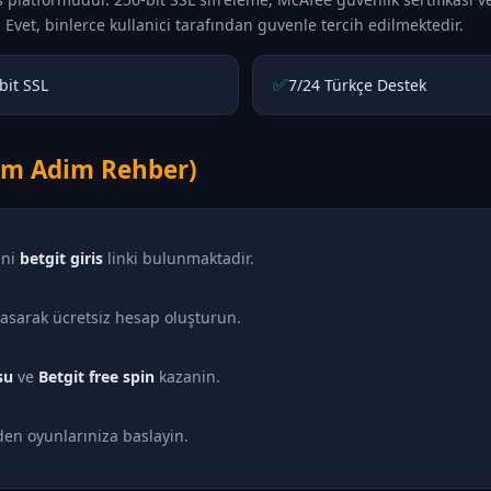
Evet, binlerce kullanici tarafından guvenle tercih edilmektedir.
✅
bit SSL
7/24 Türkçe Destek
Adim Adim Rehber)
eni
betgit giris
linki bulunmaktadir.
sarak ücretsiz hesap oluşturun.
su
ve
Betgit free spin
kazanin.
en oyunlarıniza baslayin.