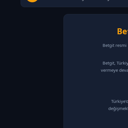
Be
Betgit resmi 
Betgit, Türki
vermeye devam
Türkiye'
değişmekte