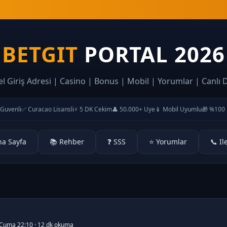
BETGIT
PORTAL 2026
l Giriş Adresi | Casino | Bonus | Mobil | Yorumlar | Canlı 
 Guvenli
✅ Curacao Lisansli
⚡ 5 DK Cekim
👤 50.000+ Uye
📱 Mobil Uyumlu
🎁 %100
na Sayfa
📚 Rehber
❓ SSS
⭐ Yorumlar
📞 Il
 Cuma 22:10 ·
12
dk okuma