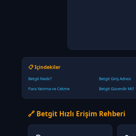
📋 Içindekiler
Betgit Nedir?
Betgit Giriş Adresi
Para Yatırma ve Cekme
Betgit Güvenilir Mi?
🔗 Betgit Hızlı Erişim Rehberi