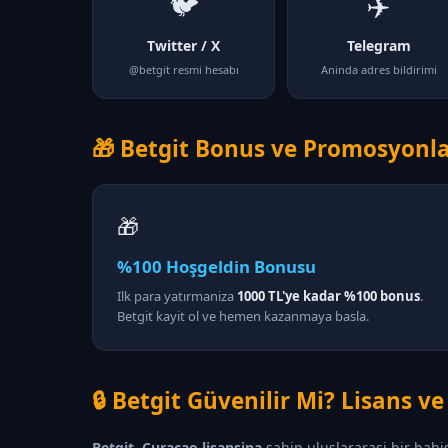
🐦
✈️
Twitter / X
Telegram
@betgit resmi hesabı
Aninda adres bildirimi
🎁 Betgit Bonus ve Promosyonla
🎁
%100 Hoşgeldin Bonusu
Ilk para yatırmaniza
1000 TL'ye kadar %100 bonus
.
Betgit kayit ol ve hemen kazanmaya basla.
🔒 Betgit Güvenilir Mi? Lisans v
Betgit, Curacao lisansina
sahip uluslararasi bir bahi