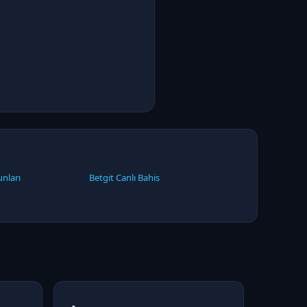
nları
Betgit Canlı Bahis