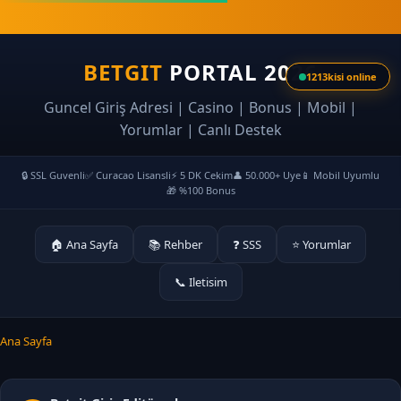
BETGIT
PORTAL 2026
1213
kisi online
Guncel Giriş Adresi | Casino | Bonus | Mobil |
Yorumlar | Canlı Destek
🔒 SSL Guvenli
✅ Curacao Lisansli
⚡ 5 DK Cekim
👤 50.000+ Uye
📱 Mobil Uyumlu
🎁 %100 Bonus
🏠 Ana Sayfa
📚 Rehber
❓ SSS
⭐ Yorumlar
📞 Iletisim
Ana Sayfa