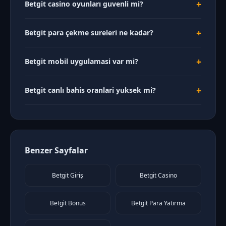
Betgit casino oyunları guvenli mi?
Betgit para çekme sureleri ne kadar?
Betgit mobil uygulamasi var mi?
Betgit canlı bahis oranlari yuksek mi?
Benzer Sayfalar
Betgit Giriş
Betgit Casino
Betgit Bonus
Betgit Para Yatırma