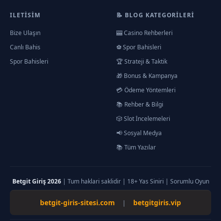
ILETISIM
📝 BLOG KATEGORILERI
Bize Ulaşın
🎰 Casino Rehberleri
Canlı Bahis
⚽ Spor Bahisleri
Spor Bahisleri
🏆 Strateji & Taktik
🎁 Bonus & Kampanya
💳 Ödeme Yöntemleri
📚 Rehber & Bilgi
🎲 Slot İncelemeleri
📢 Sosyal Medya
📚 Tüm Yazılar
Betgit Giriş 2026
| Tum haklari saklidir | 18+ Yas Siniri | Sorumlu Oyun
betgit-giris-sitesi.com
betgitgiris.vip
|