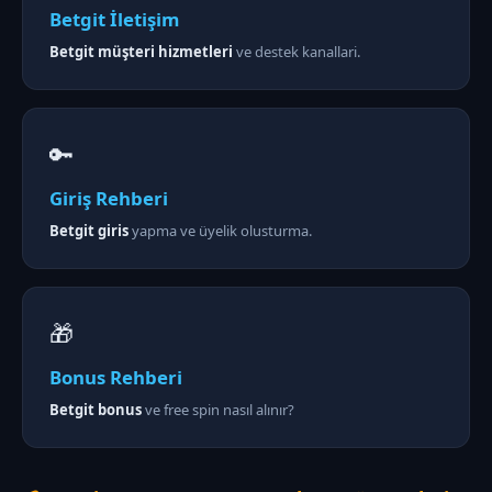
Betgit İletişim
Betgit müşteri hizmetleri
ve destek kanallari.
🔑
Giriş Rehberi
Betgit giris
yapma ve üyelik olusturma.
🎁
Bonus Rehberi
Betgit bonus
ve free spin nasıl alınır?