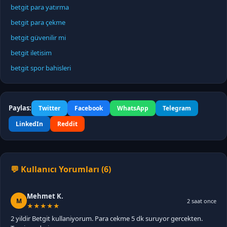
betgit para yatırma
betgit para çekme
betgit güvenilir mi
betgit iletisim
betgit spor bahisleri
Paylas:
Twitter
Facebook
WhatsApp
Telegram
LinkedIn
Reddit
💬 Kullanıcı Yorumları (6)
Mehmet K.
M
2 saat once
★★★★★
2 yildir Betgit kullaniyorum. Para cekme 5 dk suruyor gercekten.