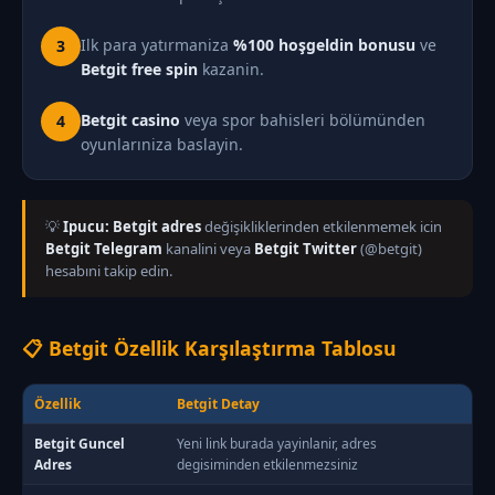
Ilk para yatırmaniza
%100 hoşgeldin bonusu
ve
3
Betgit free spin
kazanin.
Betgit casino
veya spor bahisleri bölümünden
4
oyunlarıniza baslayin.
💡
Ipucu:
Betgit adres
değişikliklerinden etkilenmemek icin
Betgit Telegram
kanalini veya
Betgit Twitter
(@betgit)
hesabıni takip edin.
📋 Betgit Özellik Karşılaştırma Tablosu
Özellik
Betgit Detay
Betgit Guncel
Yeni link burada yayinlanir, adres
Adres
degisiminden etkilenmezsiniz