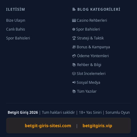
ILETISIM
📝 BLOG KATEGORILERI
Bize Ulaşın
🎰 Casino Rehberleri
Canlı Bahis
⚽ Spor Bahisleri
Spor Bahisleri
🏆 Strateji & Taktik
🎁 Bonus & Kampanya
💳 Ödeme Yöntemleri
📚 Rehber & Bilgi
🎲 Slot İncelemeleri
📢 Sosyal Medya
📚 Tüm Yazılar
Betgit Giriş 2026
| Tum haklari saklidir | 18+ Yas Siniri | Sorumlu Oyun
betgit-giris-sitesi.com
betgitgiris.vip
|