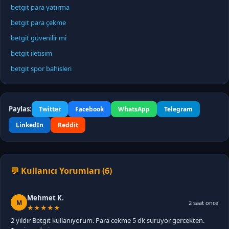
betgit para yatırma
betgit para çekme
betgit güvenilir mi
betgit iletisim
betgit spor bahisleri
Paylas:
Twitter
Facebook
WhatsApp
Telegram
LinkedIn
Reddit
💬 Kullanıcı Yorumları (6)
Mehmet K.
M
2 saat once
★★★★★
2 yildir Betgit kullaniyorum. Para cekme 5 dk suruyor gercekten.