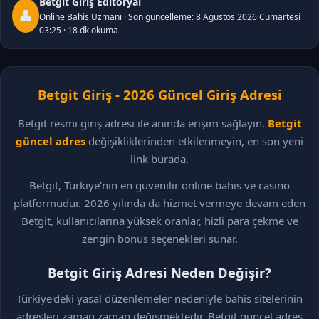
Betgit Giriş Editöryal
👤
Online Bahis Uzmanı · Son güncelleme: 8 Agustos 2026 Cumartesi
03:25 ·
18
dk okuma
Betgit Giriş - 2026 Güncel Giriş Adresi
Betgit resmi giriş adresi ile anında erişim sağlayın.
Betgit
güncel adres
değişikliklerinden etkilenmeyin, en son yeni
link burada.
Betgit, Türkiye'nin en güvenilir online bahis ve casino
platformudur. 2026 yılında da hizmet vermeye devam eden
Betgit, kullanıcılarına yüksek oranlar, hizli para çekme ve
zengin bonus seçenekleri sunar.
Betgit Giriş Adresi Neden Değişir?
Türkiye'deki yasal düzenlemeler nedeniyle bahis sitelerinin
adresleri zaman zaman değişmektedir. Betgit güncel adres