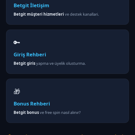
Betgit İletişim
Betgit müşteri hizmetleri
ve destek kanallari.
🔑
Giriş Rehberi
Betgit giris
yapma ve üyelik olusturma.
🎁
Bonus Rehberi
Betgit bonus
ve free spin nasıl alınır?