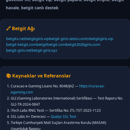
havale
,
betgit canlı destek
🔗 Betgit Ağı
betgitx.net
betgitgiris.vip
betgit-giris-sitesi.com
tr.betgitgiris.vip
betgit-betgit.com
betgitbetgit.com
betgit2026giris.com
betgit-giris.net
betgit-giris.xyz
📚 Kaynaklar ve Referanslar
Curacao e-Gaming Lisans No. 8048/JAZ —
https://curacao-
egaming.com
GLI (Gaming Laboratories International) Sertifikasi — Test Raporu No.
GLI-TR-2024-0847
iTech Labs RNG Testi — Sertifika No. ITL-TST-2025-1123
SSL Labs A+ Derecesi —
Qualys SSL Test
Türkiye Cumhuriyeti Mali Suçlari Arastirma Kurulu (MASAK)
Uyumluluk Raporu