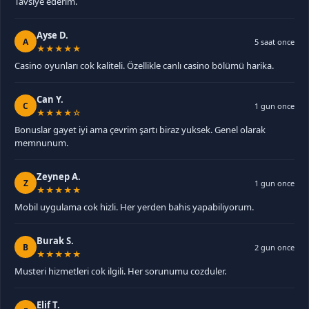
Tavsiye ederim.
Ayse D.
A
5 saat once
★★★★★
Casino oyunları cok kaliteli. Özellikle canlı casino bölümü harika.
Can Y.
C
1 gun once
★★★★☆
Bonuslar gayet iyi ama çevrim şartı biraz yuksek. Genel olarak
memnunum.
Zeynep A.
Z
1 gun once
★★★★★
Mobil uygulama cok hizli. Her yerden bahis yapabiliyorum.
Burak S.
B
2 gun once
★★★★★
Musteri hizmetleri cok ilgili. Her sorunumu cozduler.
Elif T.