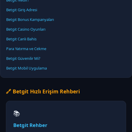
Betgit Nedir?
Betgit Giriş Adresi
Betgit Bonus Kampanyaları
Betgit Casino Oyunları
Betgit Canlı Bahis
Para Yatırma ve Cekme
Betgit Güvenilir Mi?
Betgit Mobil Uygulama
🔗 Betgit Hızlı Erişim Rehberi
📚
Betgit Rehber