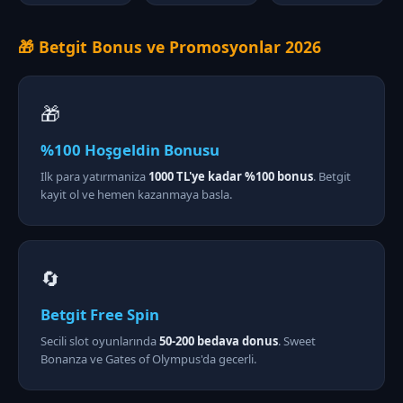
🎁 Betgit Bonus ve Promosyonlar 2026
🎁
%100 Hoşgeldin Bonusu
Ilk para yatırmaniza
1000 TL'ye kadar %100 bonus
. Betgit
kayit ol ve hemen kazanmaya basla.
🔄
Betgit Free Spin
Secili slot oyunlarında
50-200 bedava donus
. Sweet
Bonanza ve Gates of Olympus'da gecerli.