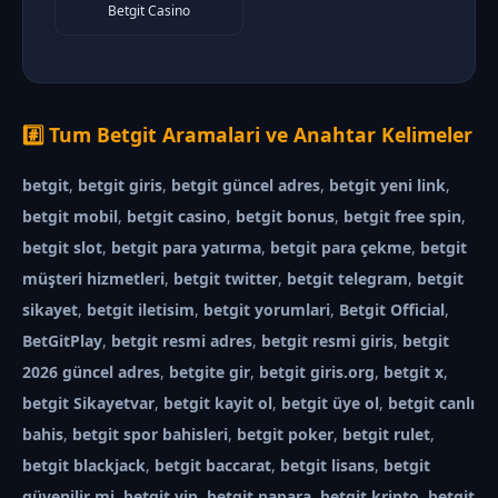
Betgit Casino
#️⃣ Tum Betgit Aramalari ve Anahtar Kelimeler
betgit
,
betgit giris
,
betgit güncel adres
,
betgit yeni link
,
betgit mobil
,
betgit casino
,
betgit bonus
,
betgit free spin
,
betgit slot
,
betgit para yatırma
,
betgit para çekme
,
betgit
müşteri hizmetleri
,
betgit twitter
,
betgit telegram
,
betgit
sikayet
,
betgit iletisim
,
betgit yorumlari
,
Betgit Official
,
BetGitPlay
,
betgit resmi adres
,
betgit resmi giris
,
betgit
2026 güncel adres
,
betgite gir
,
betgit giris.org
,
betgit x
,
betgit Sikayetvar
,
betgit kayit ol
,
betgit üye ol
,
betgit canlı
bahis
,
betgit spor bahisleri
,
betgit poker
,
betgit rulet
,
betgit blackjack
,
betgit baccarat
,
betgit lisans
,
betgit
güvenilir mi
,
betgit vip
,
betgit papara
,
betgit kripto
,
betgit