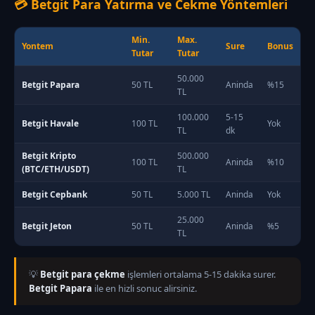
💳 Betgit Para Yatırma ve Cekme Yöntemleri
Min.
Max.
Yontem
Sure
Bonus
Tutar
Tutar
50.000
Betgit Papara
50 TL
Aninda
%15
TL
100.000
5-15
Betgit Havale
100 TL
Yok
TL
dk
Betgit Kripto
500.000
100 TL
Aninda
%10
(BTC/ETH/USDT)
TL
Betgit Cepbank
50 TL
5.000 TL
Aninda
Yok
25.000
Betgit Jeton
50 TL
Aninda
%5
TL
💡
Betgit para çekme
işlemleri ortalama 5-15 dakika surer.
Betgit Papara
ile en hizli sonuc alirsiniz.