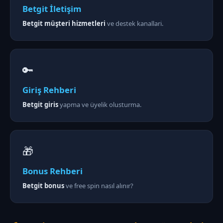
Betgit İletişim
Betgit müşteri hizmetleri
ve destek kanallari.
🔑
Giriş Rehberi
Betgit giris
yapma ve üyelik olusturma.
🎁
Bonus Rehberi
Betgit bonus
ve free spin nasıl alınır?