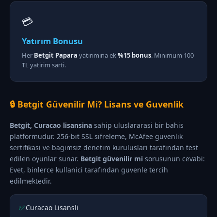
💳
Yatırım Bonusu
Her
Betgit Papara
yatirimina ek
%15 bonus
. Minimum 100
TL yatirim sarti.
🔒 Betgit Güvenilir Mi? Lisans ve Guvenlik
Betgit, Curacao lisansina
sahip uluslararasi bir bahis
platformudur. 256-bit SSL sifreleme, McAfee guvenlik
sertifikasi ve bagimsiz denetim kuruluslari tarafından test
edilen oyunlar sunar.
Betgit güvenilir mi
sorusunun cevabi:
Evet, binlerce kullanici tarafından guvenle tercih
edilmektedir.
✅
Curacao Lisansli