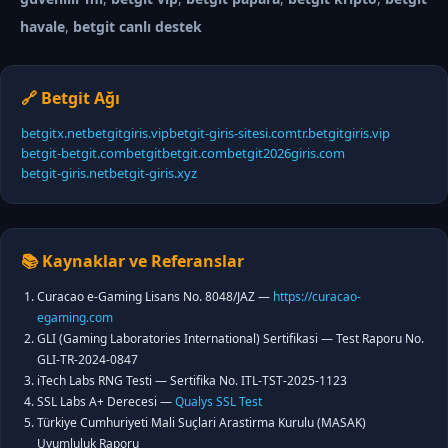
havale
,
betgit canlı destek
🔗 Betgit Ağı
betgitx.net
betgitgiris.vip
betgit-giris-sitesi.com
tr.betgitgiris.vip
betgit-betgit.com
betgitbetgit.com
betgit2026giris.com
betgit-giris.net
betgit-giris.xyz
📚 Kaynaklar ve Referanslar
Curacao e-Gaming Lisans No. 8048/JAZ —
https://curacao-
egaming.com
GLI (Gaming Laboratories International) Sertifikasi — Test Raporu No.
GLI-TR-2024-0847
iTech Labs RNG Testi — Sertifika No. ITL-TST-2025-1123
SSL Labs A+ Derecesi —
Qualys SSL Test
Türkiye Cumhuriyeti Mali Suçlari Arastirma Kurulu (MASAK)
Uyumluluk Raporu