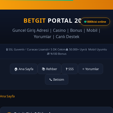
BETGIT
PORTAL 2026
1880
kisi online
Guncel Giriş Adresi | Casino | Bonus | Mobil |
Yorumlar | Canlı Destek
🔒 SSL Guvenli
✅ Curacao Lisansli
⚡ 5 DK Cekim
👤 50.000+ Uye
📱 Mobil Uyumlu
🎁 %100 Bonus
🏠 Ana Sayfa
📚 Rehber
❓ SSS
⭐ Yorumlar
📞 Iletisim
Ana Sayfa