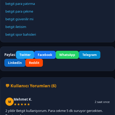
betgit para yatırma
betgit para çekme
betgit güvenilir mi
betgit iletisim
betgit spor bahisleri
Paylas:
Twitter
Facebook
WhatsApp
Telegram
LinkedIn
Reddit
💬 Kullanıcı Yorumları (6)
Mehmet K.
M
2 saat once
★★★★★
2 yildir Betgit kullaniyorum. Para cekme 5 dk suruyor gercekten.