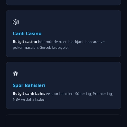
🎲
Canlı Casino
Betgit casino
bölümünde rulet, blackjack, baccarat ve
poker masaları. Gercek krupiyeler.
⚽
Spor Bahisleri
Betgit canlı bahis
ve spor bahisleri. Süper Lig, Premier Lig,
NBA ve daha fazlasi.