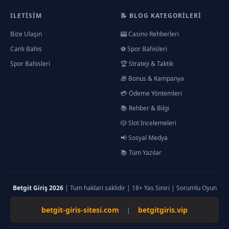
ILETISIM
📝 BLOG KATEGORILERI
Bize Ulaşın
🎰 Casino Rehberleri
Canlı Bahis
⚽ Spor Bahisleri
Spor Bahisleri
🏆 Strateji & Taktik
🎁 Bonus & Kampanya
💳 Ödeme Yöntemleri
📚 Rehber & Bilgi
🎲 Slot İncelemeleri
📢 Sosyal Medya
📚 Tüm Yazılar
Betgit Giriş 2026
| Tum haklari saklidir | 18+ Yas Siniri | Sorumlu Oyun
betgit-giris-sitesi.com
betgitgiris.vip
|