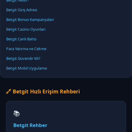
Betgit Nedir?
Betgit Giriş Adresi
Betgit Bonus Kampanyaları
Betgit Casino Oyunları
Betgit Canlı Bahis
Para Yatırma ve Cekme
Betgit Güvenilir Mi?
Betgit Mobil Uygulama
🔗 Betgit Hızlı Erişim Rehberi
📚
Betgit Rehber