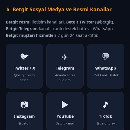
📱 Betgit Sosyal Medya ve Resmi Kanallar
Betgit resmi
iletisim kanallari.
Betgit Twitter
(@betgit),
Betgit Telegram
kanali, canlı destek hatti ve WhatsApp.
Betgit müşteri hizmetleri
7 gun 24 saat aktiftir.
🐦
✈️
💬
Twitter / X
Telegram
WhatsApp
@betgit resmi
Aninda adres
7/24 Canlı Destek
hesabı
bildirimi
📷
▶️
🎵
Instagram
YouTube
TikTok
@betgit
Betgit kanali
@betgitplay