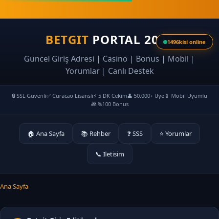
BETGIT
PORTAL 2026
1496
kisi online
Guncel Giriş Adresi | Casino | Bonus | Mobil |
Yorumlar | Canlı Destek
🔒 SSL Guvenli
✅ Curacao Lisansli
⚡ 5 DK Cekim
👤 50.000+ Uye
📱 Mobil Uyumlu
🎁 %100 Bonus
🏠 Ana Sayfa
📚 Rehber
❓ SSS
⭐ Yorumlar
📞 Iletisim
Ana Sayfa