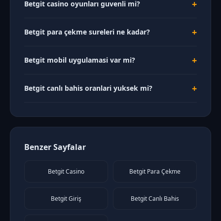
Betgit casino oyunları guvenli mi?
Betgit para çekme sureleri ne kadar?
Betgit mobil uygulamasi var mi?
Betgit canlı bahis oranlari yuksek mi?
Benzer Sayfalar
Betgit Casino
Betgit Para Çekme
Betgit Giriş
Betgit Canlı Bahis