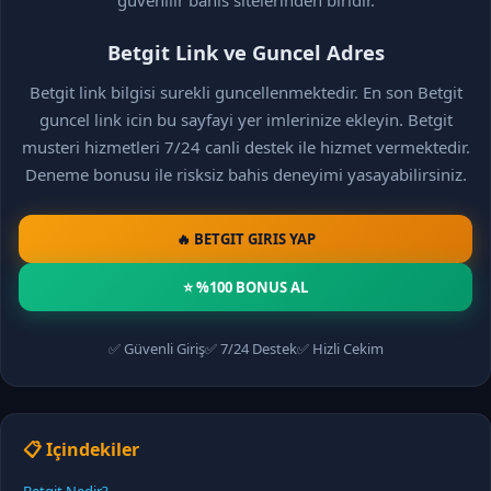
guvenilir bahis sitelerinden biridir.
Betgit Link ve Guncel Adres
Betgit link bilgisi surekli guncellenmektedir. En son Betgit
guncel link icin bu sayfayi yer imlerinize ekleyin. Betgit
musteri hizmetleri 7/24 canli destek ile hizmet vermektedir.
Deneme bonusu ile risksiz bahis deneyimi yasayabilirsiniz.
🔥 BETGIT GIRIS YAP
⭐ %100 BONUS AL
✅ Güvenli Giriş
✅ 7/24 Destek
✅ Hizli Cekim
📋 Içindekiler