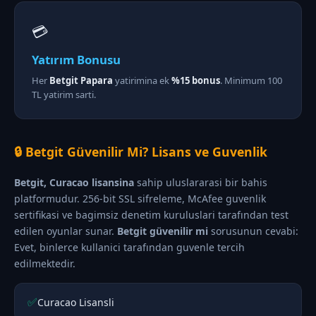
💳
Yatırım Bonusu
Her
Betgit Papara
yatirimina ek
%15 bonus
. Minimum 100
TL yatirim sarti.
🔒 Betgit Güvenilir Mi? Lisans ve Guvenlik
Betgit, Curacao lisansina
sahip uluslararasi bir bahis
platformudur. 256-bit SSL sifreleme, McAfee guvenlik
sertifikasi ve bagimsiz denetim kuruluslari tarafından test
edilen oyunlar sunar.
Betgit güvenilir mi
sorusunun cevabi:
Evet, binlerce kullanici tarafından guvenle tercih
edilmektedir.
✅
Curacao Lisansli