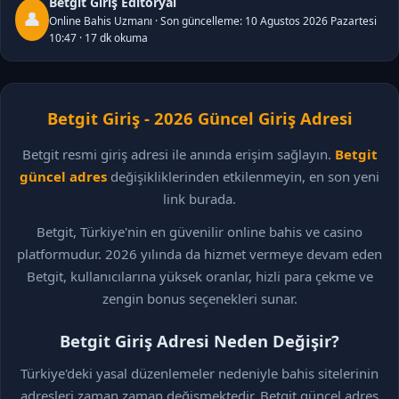
Betgit Giriş Editöryal
👤
Online Bahis Uzmanı · Son güncelleme: 10 Agustos 2026 Pazartesi
10:47 ·
17
dk okuma
Betgit Giriş - 2026 Güncel Giriş Adresi
Betgit resmi giriş adresi ile anında erişim sağlayın.
Betgit
güncel adres
değişikliklerinden etkilenmeyin, en son yeni
link burada.
Betgit, Türkiye'nin en güvenilir online bahis ve casino
platformudur. 2026 yılında da hizmet vermeye devam eden
Betgit, kullanıcılarına yüksek oranlar, hizli para çekme ve
zengin bonus seçenekleri sunar.
Betgit Giriş Adresi Neden Değişir?
Türkiye'deki yasal düzenlemeler nedeniyle bahis sitelerinin
adresleri zaman zaman değişmektedir. Betgit güncel adres