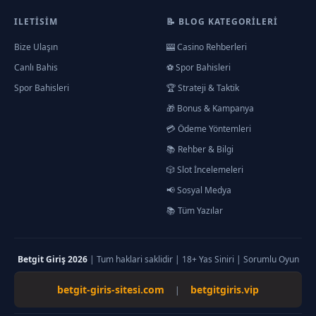
ILETISIM
📝 BLOG KATEGORILERI
Bize Ulaşın
🎰 Casino Rehberleri
Canlı Bahis
⚽ Spor Bahisleri
Spor Bahisleri
🏆 Strateji & Taktik
🎁 Bonus & Kampanya
💳 Ödeme Yöntemleri
📚 Rehber & Bilgi
🎲 Slot İncelemeleri
📢 Sosyal Medya
📚 Tüm Yazılar
Betgit Giriş 2026
| Tum haklari saklidir | 18+ Yas Siniri | Sorumlu Oyun
betgit-giris-sitesi.com
betgitgiris.vip
|