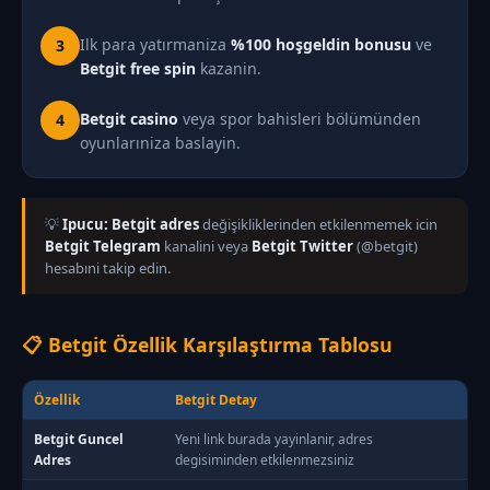
Ilk para yatırmaniza
%100 hoşgeldin bonusu
ve
3
Betgit free spin
kazanin.
Betgit casino
veya spor bahisleri bölümünden
4
oyunlarıniza baslayin.
💡
Ipucu:
Betgit adres
değişikliklerinden etkilenmemek icin
Betgit Telegram
kanalini veya
Betgit Twitter
(@betgit)
hesabıni takip edin.
📋 Betgit Özellik Karşılaştırma Tablosu
Özellik
Betgit Detay
Betgit Guncel
Yeni link burada yayinlanir, adres
Adres
degisiminden etkilenmezsiniz