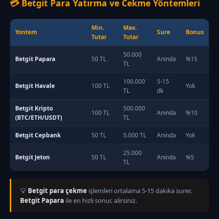
💳 Betgit Para Yatırma ve Cekme Yöntemleri
Min.
Max.
Yontem
Sure
Bonus
Tutar
Tutar
50.000
Betgit Papara
50 TL
Aninda
%15
TL
100.000
5-15
Betgit Havale
100 TL
Yok
TL
dk
Betgit Kripto
500.000
100 TL
Aninda
%10
(BTC/ETH/USDT)
TL
Betgit Cepbank
50 TL
5.000 TL
Aninda
Yok
25.000
Betgit Jeton
50 TL
Aninda
%5
TL
💡
Betgit para çekme
işlemleri ortalama 5-15 dakika surer.
Betgit Papara
ile en hizli sonuc alirsiniz.