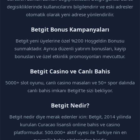
degisikliklerinde kullanıcılarını bilgilendirir ve eski adresler
otomatik olarak yeni adrese yönlendirilir.
Betgit Bonus Kampanyaları
Betgit yeni üyelerine özel %200 Hoşgeldin Bonusu
sunmaktadır. Ayrıca düzenli yatırım bonusları, kayip
bonusları ve özel etkinlik promosyonları mevcuttur.
Betgit Casino ve Canlı Bahis
5000+ slot oyunu, canlı casino masaları ve 50+ spor dalında
canlı bahis imkanı Betgit'te sizi bekliyor.
Betgit Nedir?
Betgit nedir diye merak edenler icin: Betgit, 2014 yilinda
kurulan Curacao lisansli online bahis ve casino
platformudur. 500.000+ aktif uyesi ile Turkiye nin en