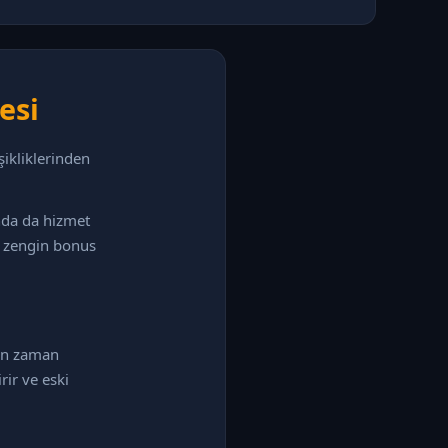
esi
ikliklerinden
ında da hizmet
e zengin bonus
man zaman
rir ve eski