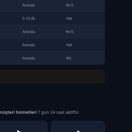
Aninda
%15
5-15 dk
Yok
Aninda
%10
Aninda
Yok
Aninda
%5
müşteri hizmetleri
7 gun 24 saat aktiftir.