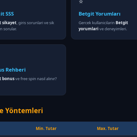
⭐
it SSS
Betgit Yorumları
t sikayet
, giris sorunlari ve sik
Gercek kullanicilarin
Betgit
n sorular.
yorumlari
ve deneyimleri.
us Rehberi
t bonus
ve free spin nasıl alınır?
e Yöntemleri
Min. Tutar
Max. Tutar