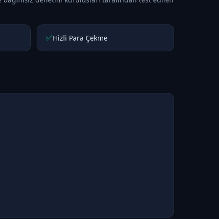
✅
Hizli Para Çekme