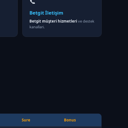
📞
Betgit İletişim
Betgit müşteri hizmetleri
ve destek
kanallari.
Sure
Bonus