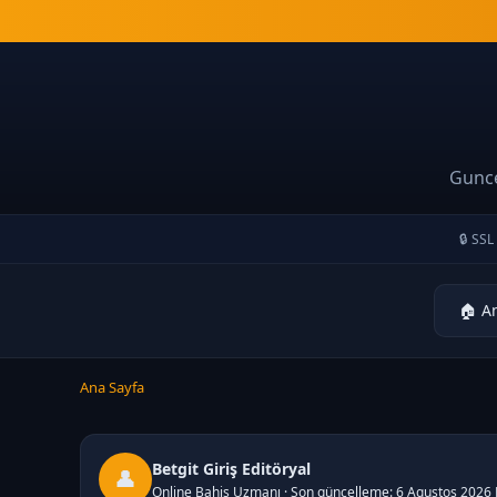
Gunce
🔒 SSL
🏠 A
Ana Sayfa
Betgit Giriş Editöryal
👤
Online Bahis Uzmanı · Son güncelleme: 6 Agustos 2026