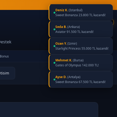
1318
kisi online
Destek
 Bonus
etisim