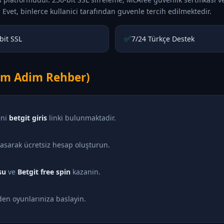
Evet, binlerce kullanici tarafından guvenle tercih edilmektedir.
✅
bit SSL
7/24 Türkçe Destek
Adim Adim Rehber)
eni
betgit giris
linki bulunmaktadir.
sarak ücretsiz hesap oluşturun.
su
ve
Betgit free spin
kazanin.
en oyunlarıniza baslayin.