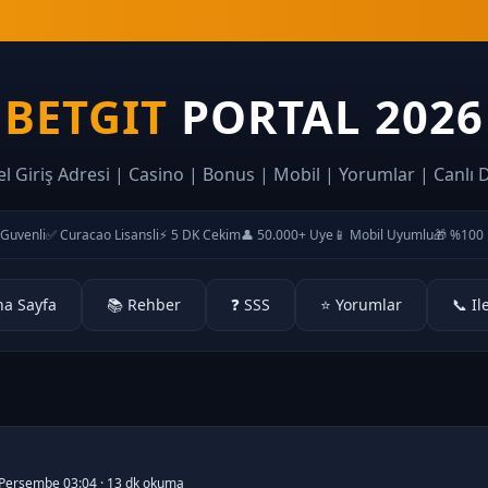
BETGIT
PORTAL 2026
l Giriş Adresi | Casino | Bonus | Mobil | Yorumlar | Canlı 
 Guvenli
✅ Curacao Lisansli
⚡ 5 DK Cekim
👤 50.000+ Uye
📱 Mobil Uyumlu
🎁 %100
na Sayfa
📚 Rehber
❓ SSS
⭐ Yorumlar
📞 Il
 Persembe 03:04 ·
13
dk okuma