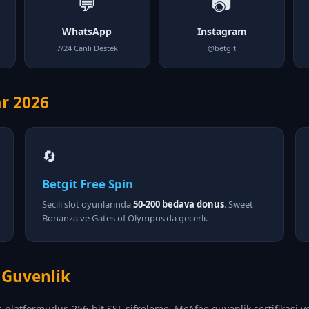
💬
📷
WhatsApp
Instagram
7/24 Canlı Destek
@betgit
r 2026
🔄
Betgit Free Spin
Secili slot oyunlarında
50-200 bedava donus
. Sweet
Bonanza ve Gates of Olympus'da gecerli.
e Guvenlik
s platformudur. 256-bit SSL sifreleme, McAfee guvenlik sertifikasi 