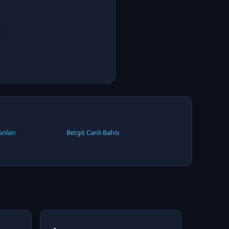
nları
Betgit Canlı Bahis