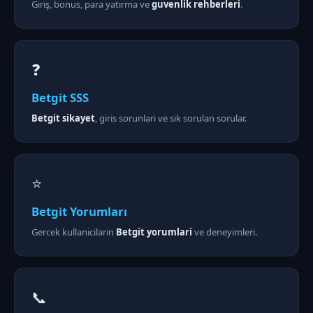
Giriş, bonus, para yatırma ve
guvenlik rehberleri
.
❓
Betgit SSS
Betgit sikayet
, giris sorunlari ve sik sorulan sorular.
⭐
Betgit Yorumları
Gercek kullanicilarin
Betgit yorumlari
ve deneyimleri.
📞