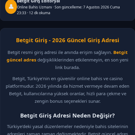
Betgit Giriş Editöryal
👤
Online Bahis Uzmanı · Son güncelleme: 7 Agustos 2026 Cuma
23:33 ·
12
dk okuma
Betgit Giriş - 2026 Güncel Giriş Adresi
Betgit resmi giriş adresi ile anında erişim sağlayın.
Betgit
güncel adres
değişikliklerinden etkilenmeyin, en son yeni
link burada.
Betgit, Türkiye'nin en güvenilir online bahis ve casino
platformudur. 2026 yılında da hizmet vermeye devam eden
Betgit, kullanıcılarına yüksek oranlar, hizli para çekme ve
zengin bonus seçenekleri sunar.
Betgit Giriş Adresi Neden Değişir?
Türkiye'deki yasal düzenlemeler nedeniyle bahis sitelerinin
adresleri zaman zaman değişmektedir. Betgit güncel adres