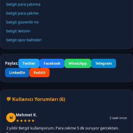
betgit para yatırma
betgit para çekme
betgit güvenilir mi
betgit iletisim
betgit spor bahisleri
Paylas:
Twitter
Facebook
WhatsApp
Telegram
LinkedIn
Reddit
💬 Kullanıcı Yorumları (6)
Mehmet K.
M
2 saat once
★★★★★
2 yildir Betgit kullaniyorum. Para cekme 5 dk suruyor gercekten.