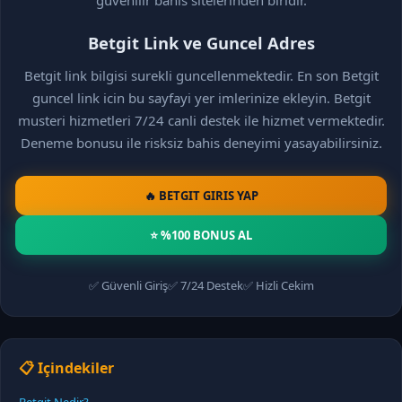
guvenilir bahis sitelerinden biridir.
Betgit Link ve Guncel Adres
Betgit link bilgisi surekli guncellenmektedir. En son Betgit
guncel link icin bu sayfayi yer imlerinize ekleyin. Betgit
musteri hizmetleri 7/24 canli destek ile hizmet vermektedir.
Deneme bonusu ile risksiz bahis deneyimi yasayabilirsiniz.
🔥 BETGIT GIRIS YAP
⭐ %100 BONUS AL
✅ Güvenli Giriş
✅ 7/24 Destek
✅ Hizli Cekim
📋 Içindekiler