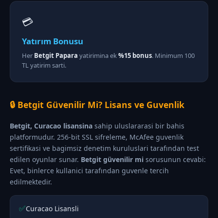
💳
Yatırım Bonusu
Her
Betgit Papara
yatirimina ek
%15 bonus
. Minimum 100
TL yatirim sarti.
🔒 Betgit Güvenilir Mi? Lisans ve Guvenlik
Betgit, Curacao lisansina
sahip uluslararasi bir bahis
platformudur. 256-bit SSL sifreleme, McAfee guvenlik
sertifikasi ve bagimsiz denetim kuruluslari tarafından test
edilen oyunlar sunar.
Betgit güvenilir mi
sorusunun cevabi:
Evet, binlerce kullanici tarafından guvenle tercih
edilmektedir.
✅
Curacao Lisansli