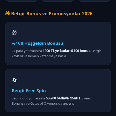
🎁 Betgit Bonus ve Promosyonlar 2026
🎁
%100 Hoşgeldin Bonusu
Ilk para yatırmaniza
1000 TL'ye kadar %100 bonus
. Betgit
kayit ol ve hemen kazanmaya basla.
🔄
Betgit Free Spin
Secili slot oyunlarında
50-200 bedava donus
. Sweet
Bonanza ve Gates of Olympus'da gecerli.