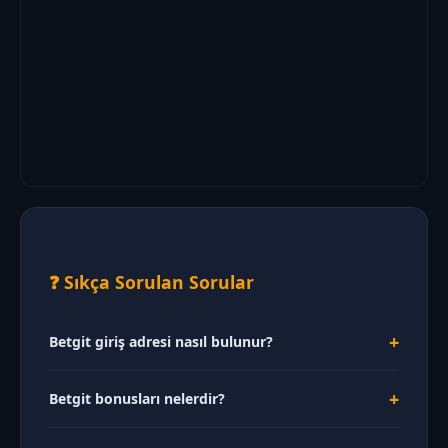
❓ Sıkça Sorulan Sorular
Betgit giriş adresi nasıl bulunur?
Betgit bonusları nelerdir?