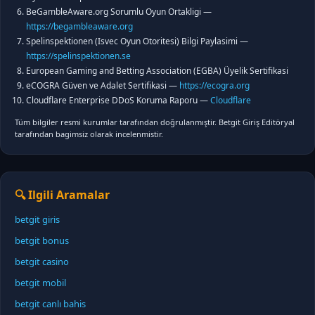
BeGambleAware.org Sorumlu Oyun Ortakligi —
https://begambleaware.org
Spelinspektionen (Isvec Oyun Otoritesi) Bilgi Paylasimi —
https://spelinspektionen.se
European Gaming and Betting Association (EGBA) Üyelik Sertifikasi
eCOGRA Güven ve Adalet Sertifikasi —
https://ecogra.org
Cloudflare Enterprise DDoS Koruma Raporu —
Cloudflare
Tüm bilgiler resmi kurumlar tarafından doğrulanmıştir. Betgit Giriş Editöryal
tarafından bagimsiz olarak incelenmistir.
🔍 Ilgili Aramalar
betgit giris
betgit bonus
betgit casino
betgit mobil
betgit canlı bahis