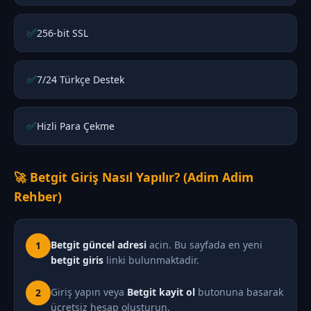
✅
256-bit SSL
✅
7/24 Türkçe Destek
✅
Hizli Para Çekme
🚀 Betgit Giriş Nasıl Yapılır? (Adim Adim
Rehber)
Betgit güncel adresi
acin. Bu sayfada en yeni
1
betgit giris
linki bulunmaktadir.
Giriş yapın veya
Betgit kayit ol
butonuna basarak
2
ücretsiz hesap oluşturun.