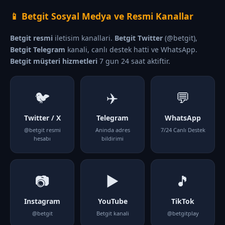
📱 Betgit Sosyal Medya ve Resmi Kanallar
Betgit resmi
iletisim kanallari.
Betgit Twitter
(@betgit),
Betgit Telegram
kanali, canlı destek hatti ve WhatsApp.
Betgit müşteri hizmetleri
7 gun 24 saat aktiftir.
🐦
✈️
💬
Twitter / X
Telegram
WhatsApp
@betgit resmi
Aninda adres
7/24 Canlı Destek
hesabı
bildirimi
📷
▶️
🎵
Instagram
YouTube
TikTok
@betgit
Betgit kanali
@betgitplay