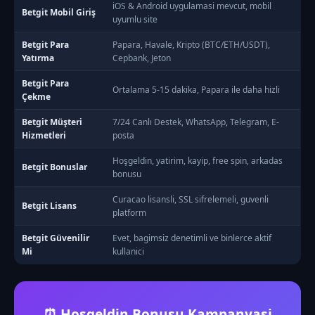
iOS & Android uygulamasi mevcut, mobil
Betgit Mobil Giriş
uyumlu site
Betgit Para
Papara, Havale, Kripto (BTC/ETH/USDT),
Yatırma
Cepbank, Jeton
Betgit Para
Ortalama 5-15 dakika, Papara ile daha hizli
Çekme
Betgit Müşteri
7/24 Canlı Destek, WhatsApp, Telegram, E-
Hizmetleri
posta
Hoşgeldin, yatirim, kayip, free spin, arkadas
Betgit Bonuslar
bonusu
Curacao lisansli, SSL sifrelemeli, guvenli
Betgit Lisans
platform
Betgit Güvenilir
Evet, bagimsiz denetimli ve binlerce aktif
Mi
kullanici
⏰ Hoşgeldin Bonusu Kampanyasi