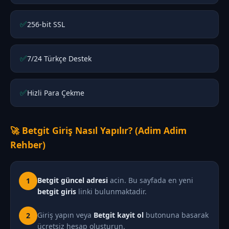
✅
256-bit SSL
✅
7/24 Türkçe Destek
✅
Hizli Para Çekme
🚀 Betgit Giriş Nasıl Yapılır? (Adim Adim
Rehber)
Betgit güncel adresi
acin. Bu sayfada en yeni
1
betgit giris
linki bulunmaktadir.
Giriş yapın veya
Betgit kayit ol
butonuna basarak
2
ücretsiz hesap oluşturun.