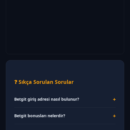
❓ Sıkça Sorulan Sorular
Betgit giriş adresi nasıl bulunur?
Betgit bonusları nelerdir?