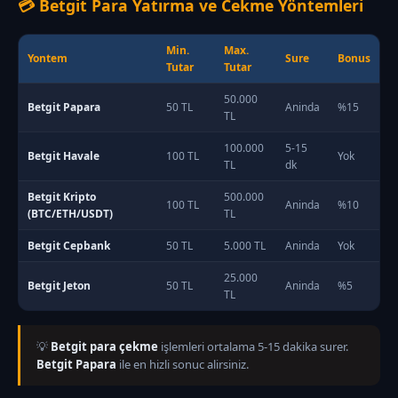
💳 Betgit Para Yatırma ve Cekme Yöntemleri
Min.
Max.
Yontem
Sure
Bonus
Tutar
Tutar
50.000
Betgit Papara
50 TL
Aninda
%15
TL
100.000
5-15
Betgit Havale
100 TL
Yok
TL
dk
Betgit Kripto
500.000
100 TL
Aninda
%10
(BTC/ETH/USDT)
TL
Betgit Cepbank
50 TL
5.000 TL
Aninda
Yok
25.000
Betgit Jeton
50 TL
Aninda
%5
TL
💡
Betgit para çekme
işlemleri ortalama 5-15 dakika surer.
Betgit Papara
ile en hizli sonuc alirsiniz.