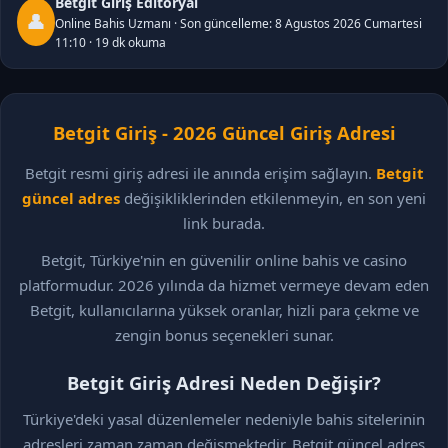
Betgit Giriş Editöryal
👤
Online Bahis Uzmanı · Son güncelleme: 8 Agustos 2026 Cumartesi
11:10 ·
19
dk okuma
Betgit Giriş - 2026 Güncel Giriş Adresi
Betgit resmi giriş adresi ile anında erişim sağlayın.
Betgit
güncel adres
değişikliklerinden etkilenmeyin, en son yeni
link burada.
Betgit, Türkiye'nin en güvenilir online bahis ve casino
platformudur. 2026 yılında da hizmet vermeye devam eden
Betgit, kullanıcılarına yüksek oranlar, hizli para çekme ve
zengin bonus seçenekleri sunar.
Betgit Giriş Adresi Neden Değişir?
Türkiye'deki yasal düzenlemeler nedeniyle bahis sitelerinin
adresleri zaman zaman değişmektedir. Betgit güncel adres