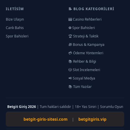
ILETISIM
📝 BLOG KATEGORILERI
Bize Ulaşın
🎰 Casino Rehberleri
Canlı Bahis
⚽ Spor Bahisleri
Spor Bahisleri
🏆 Strateji & Taktik
🎁 Bonus & Kampanya
💳 Ödeme Yöntemleri
📚 Rehber & Bilgi
🎲 Slot İncelemeleri
📢 Sosyal Medya
📚 Tüm Yazılar
Betgit Giriş 2026
| Tum haklari saklidir | 18+ Yas Siniri | Sorumlu Oyun
betgit-giris-sitesi.com
betgitgiris.vip
|