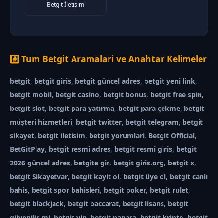
Betgit İletişim
#️⃣ Tum Betgit Aramalari ve Anahtar Kelimeler
betgit
,
betgit giris
,
betgit güncel adres
,
betgit yeni link
,
betgit mobil
,
betgit casino
,
betgit bonus
,
betgit free spin
,
betgit slot
,
betgit para yatırma
,
betgit para çekme
,
betgit
müşteri hizmetleri
,
betgit twitter
,
betgit telegram
,
betgit
sikayet
,
betgit iletisim
,
betgit yorumlari
,
Betgit Official
,
BetGitPlay
,
betgit resmi adres
,
betgit resmi giris
,
betgit
2026 güncel adres
,
betgite gir
,
betgit giris.org
,
betgit x
,
betgit Sikayetvar
,
betgit kayit ol
,
betgit üye ol
,
betgit canlı
bahis
,
betgit spor bahisleri
,
betgit poker
,
betgit rulet
,
betgit blackjack
,
betgit baccarat
,
betgit lisans
,
betgit
güvenilir mi
,
betgit vip
,
betgit papara
,
betgit kripto
,
betgit