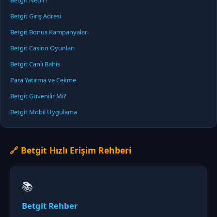
Betgit Nedir?
Betgit Giriş Adresi
Betgit Bonus Kampanyaları
Betgit Casino Oyunları
Betgit Canlı Bahis
Para Yatırma ve Cekme
Betgit Güvenilir Mi?
Betgit Mobil Uygulama
🔗 Betgit Hızlı Erişim Rehberi
📚
Betgit Rehber