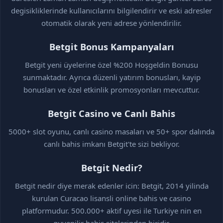
degisikliklerinde kullanıcılarını bilgilendirir ve eski adresler
otomatik olarak yeni adrese yönlendirilir.
Betgit Bonus Kampanyaları
Betgit yeni üyelerine özel %200 Hoşgeldin Bonusu
sunmaktadır. Ayrıca düzenli yatırım bonusları, kayip
bonusları ve özel etkinlik promosyonları mevcuttur.
Betgit Casino ve Canlı Bahis
5000+ slot oyunu, canlı casino masaları ve 50+ spor dalında
canlı bahis imkanı Betgit'te sizi bekliyor.
Betgit Nedir?
Betgit nedir diye merak edenler icin: Betgit, 2014 yilinda
kurulan Curacao lisansli online bahis ve casino
platformudur. 500.000+ aktif uyesi ile Turkiye nin en