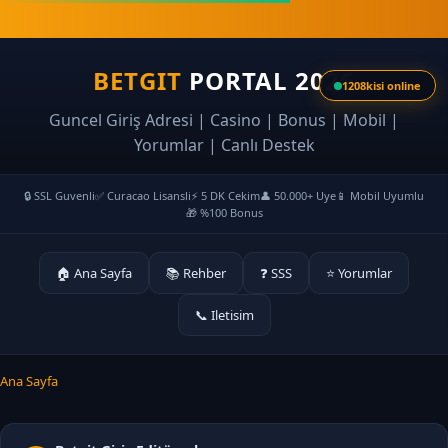
BETGIT
PORTAL 2026
1208
kisi online
Guncel Giriş Adresi | Casino | Bonus | Mobil |
Yorumlar | Canlı Destek
🔒 SSL Guvenli
✅ Curacao Lisansli
⚡ 5 DK Cekim
👤 50.000+ Uye
📱 Mobil Uyumlu
🎁 %100 Bonus
🏠 Ana Sayfa
📚 Rehber
❓ SSS
⭐ Yorumlar
📞 Iletisim
Ana Sayfa