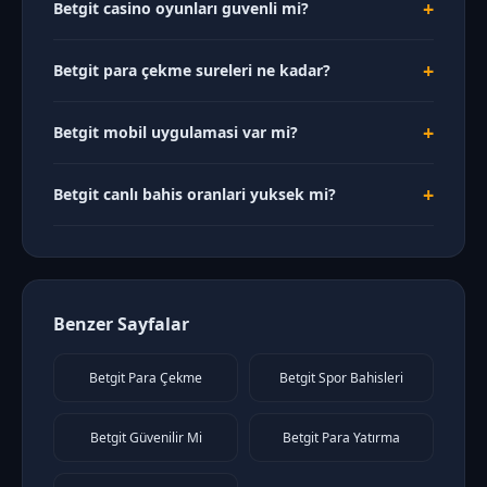
Betgit casino oyunları guvenli mi?
Betgit para çekme sureleri ne kadar?
Betgit mobil uygulamasi var mi?
Betgit canlı bahis oranlari yuksek mi?
Benzer Sayfalar
Betgit Para Çekme
Betgit Spor Bahisleri
Betgit Güvenilir Mi
Betgit Para Yatırma