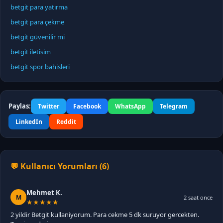
betgit para yatırma
betgit para çekme
betgit güvenilir mi
betgit iletisim
betgit spor bahisleri
Paylas:
Twitter
Facebook
WhatsApp
Telegram
LinkedIn
Reddit
💬 Kullanıcı Yorumları (6)
Mehmet K.
M
2 saat once
★★★★★
2 yildir Betgit kullaniyorum. Para cekme 5 dk suruyor gercekten.