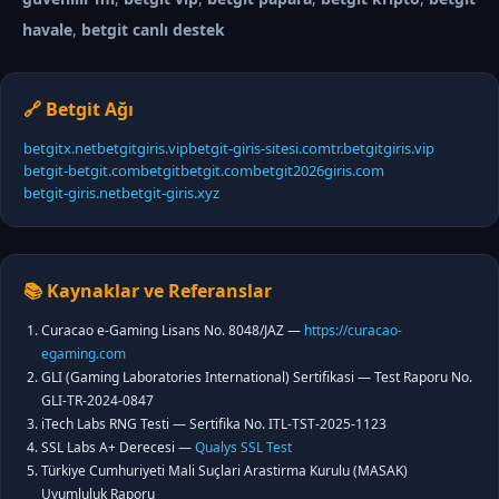
havale
,
betgit canlı destek
🔗 Betgit Ağı
betgitx.net
betgitgiris.vip
betgit-giris-sitesi.com
tr.betgitgiris.vip
betgit-betgit.com
betgitbetgit.com
betgit2026giris.com
betgit-giris.net
betgit-giris.xyz
📚 Kaynaklar ve Referanslar
Curacao e-Gaming Lisans No. 8048/JAZ —
https://curacao-
egaming.com
GLI (Gaming Laboratories International) Sertifikasi — Test Raporu No.
GLI-TR-2024-0847
iTech Labs RNG Testi — Sertifika No. ITL-TST-2025-1123
SSL Labs A+ Derecesi —
Qualys SSL Test
Türkiye Cumhuriyeti Mali Suçlari Arastirma Kurulu (MASAK)
Uyumluluk Raporu