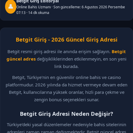
Betgit Giriş Editöryal
👤
Online Bahis Uzmanı · Son güncelleme: 6 Agustos 2026 Persembe
07:13 ·
14
dk okuma
Betgit Giriş - 2026 Güncel Giriş Adresi
Betgit resmi giriş adresi ile anında erişim sağlayın.
Betgit
güncel adres
değişikliklerinden etkilenmeyin, en son yeni
link burada.
Betgit, Türkiye'nin en güvenilir online bahis ve casino
platformudur. 2026 yılında da hizmet vermeye devam eden
Betgit, kullanıcılarına yüksek oranlar, hizli para çekme ve
zengin bonus seçenekleri sunar.
Betgit Giriş Adresi Neden Değişir?
Türkiye'deki yasal düzenlemeler nedeniyle bahis sitelerinin
adresleri zaman zaman değişmektedir. Betgit güncel adres