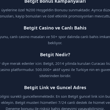
Betgit Bonus Kampanyaları
i üyelerine özel %200 Hoşgeldin Bonusu sunmaktadır. Ayrıca düze
onusları, kayip bonusları ve özel etkinlik promosyonları mevcuttu
Betgit Casino ve Canlı Bahis
unu, canlı casino masaları ve 50+ spor dalında canlı bahis imkanı 
bekliyor.
Betgit Nedir?
r diye merak edenler icin: Betgit, 2014 yilinda kurulan Curacao lis
casino platformudur. 500.000+ aktif uyesi ile Turkiye nin en guven
sitelerinden biridir.
Betgit Link ve Guncel Adres
 bilgisi surekli guncellenmektedir. En son Betgit guncel link icin bu
 ekleyin. Betgit musteri hizmetleri 7/24 canli destek ile hizmet v
Deneme bonusu ile risksiz bahis deneyimi yasayabilirsiniz.