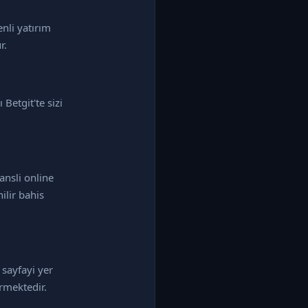
nli yatırım
r.
Betgit'te sizi
ansli online
ilir bahis
 sayfayi yer
ermektedir.