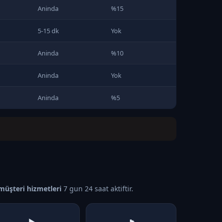
Aninda
%15
5-15 dk
Yok
Aninda
%10
Aninda
Yok
Aninda
%5
müşteri hizmetleri
7 gun 24 saat aktiftir.