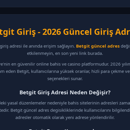
tgit Giriş - 2026 Güncel Giriş Adr
giriş adresi ile anında erişim sağlayın.
Betgit güncel adres
değiş
etkilenmeyin, en son yeni link burada.
ye'nin en güvenilir online bahis ve casino platformudur. 2026 yıl
 eden Betgit, kullanıcılarına yüksek oranlar, hizli para çekme v
seçenekleri sunar.
Betgit Giriş Adresi Neden Değişir?
deki yasal düzenlemeler nedeniyle bahis sitelerinin adresleri za
dir. Betgit güncel adres degisikliklerinde kullanıcılarını bilgilendi
adresler otomatik olarak yeni adrese yönlendirilir.