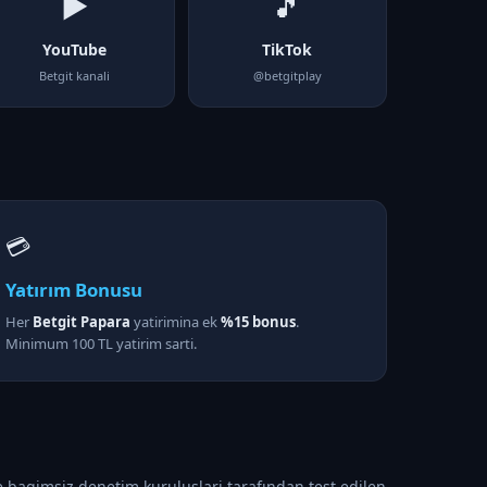
▶️
🎵
YouTube
TikTok
Betgit kanali
@betgitplay
💳
Yatırım Bonusu
Her
Betgit Papara
yatirimina ek
%15 bonus
.
Minimum 100 TL yatirim sarti.
ve bagimsiz denetim kuruluslari tarafından test edilen