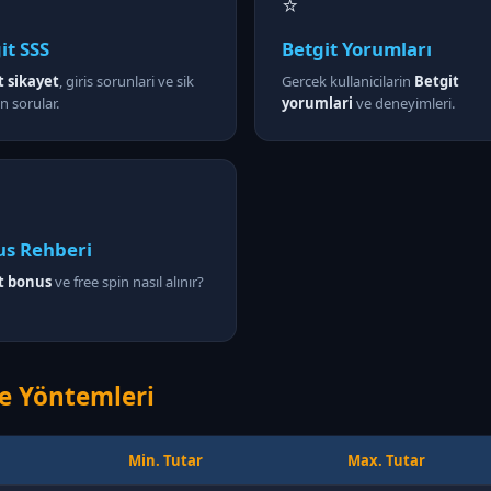
⭐
it SSS
Betgit Yorumları
t sikayet
, giris sorunlari ve sik
Gercek kullanicilarin
Betgit
n sorular.
yorumlari
ve deneyimleri.
us Rehberi
t bonus
ve free spin nasıl alınır?
e Yöntemleri
Min. Tutar
Max. Tutar