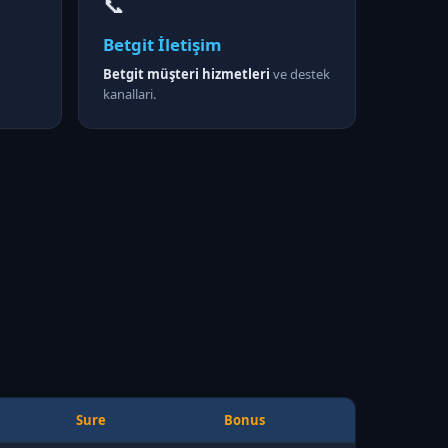
📞
Betgit İletişim
Betgit müşteri hizmetleri
ve destek
kanallari.
Sure
Bonus