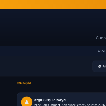
Gunce
🔒 SSL
🏠 A
Ana Sayfa
Betgit Giriş Editöryal
👤
Online Bahis Uzmanı · Son güncelleme: 9 Agustos 2026 