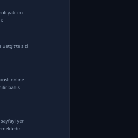
nli yatırım
r.
Betgit'te sizi
ansli online
ilir bahis
 sayfayi yer
ermektedir.