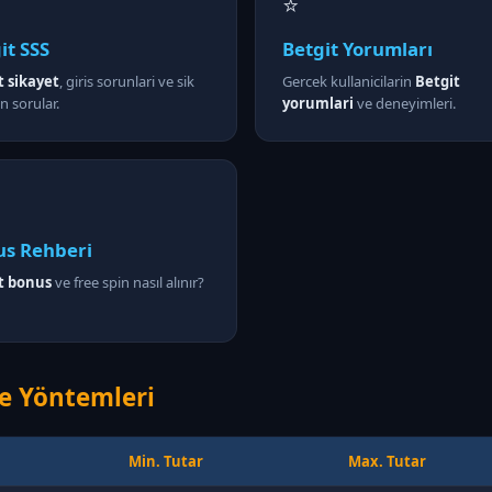
⭐
it SSS
Betgit Yorumları
t sikayet
, giris sorunlari ve sik
Gercek kullanicilarin
Betgit
n sorular.
yorumlari
ve deneyimleri.
us Rehberi
t bonus
ve free spin nasıl alınır?
e Yöntemleri
Min. Tutar
Max. Tutar