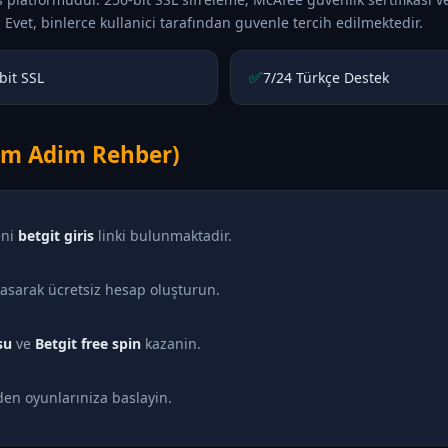
Evet, binlerce kullanici tarafından guvenle tercih edilmektedir.
✅
bit SSL
7/24 Türkçe Destek
Adim Adim Rehber)
eni
betgit giris
linki bulunmaktadir.
sarak ücretsiz hesap oluşturun.
su
ve
Betgit free spin
kazanin.
en oyunlarıniza baslayin.