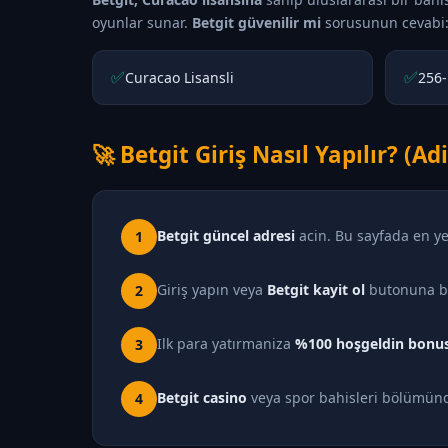
oyunlar sunar.
Betgit güvenilir mi
sorusunun cevabi: 
✅
✅
Curacao Lisansli
256-
🚀 Betgit Giriş Nasıl Yapılır? (
Betgit güncel adresi
acin. Bu sayfada en y
1
Giriş yapın veya
Betgit kayit ol
butonuna ba
2
Ilk para yatırmaniza
%100 hoşgeldin bonu
3
Betgit casino
veya spor bahisleri bölümünd
4