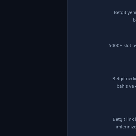
Betgit yen
b
5000+ slot oy
Betgit nedi
bahis ve 
Betgit link
imlerinize