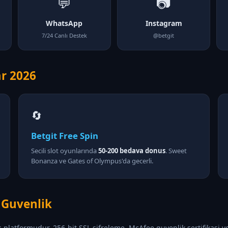
💬
📷
WhatsApp
Instagram
7/24 Canlı Destek
@betgit
r 2026
🔄
Betgit Free Spin
Secili slot oyunlarında
50-200 bedava donus
. Sweet
Bonanza ve Gates of Olympus'da gecerli.
e Guvenlik
s platformudur. 256-bit SSL sifreleme, McAfee guvenlik sertifikasi 