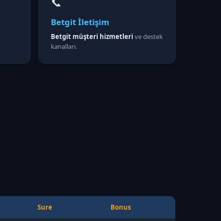
📞
Betgit İletişim
Betgit müşteri hizmetleri
ve destek
kanallari.
Sure
Bonus