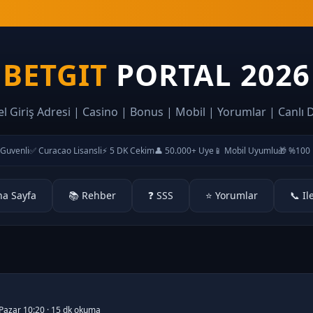
BETGIT
PORTAL 2026
l Giriş Adresi | Casino | Bonus | Mobil | Yorumlar | Canlı 
 Guvenli
✅ Curacao Lisansli
⚡ 5 DK Cekim
👤 50.000+ Uye
📱 Mobil Uyumlu
🎁 %100
na Sayfa
📚 Rehber
❓ SSS
⭐ Yorumlar
📞 Il
Pazar 10:20 ·
15
dk okuma