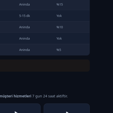
Aninda
%15
5-15 dk
Yok
Aninda
%10
Aninda
Yok
Aninda
%5
müşteri hizmetleri
7 gun 24 saat aktiftir.