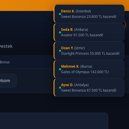
1421
kisi online
Destek
 Bonus
etisim