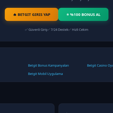
🔥 BETGIT GIRIS YAP
⭐ %100 BONUS AL
✅ Güvenli Giriş
✅ 7/24 Destek
✅ Hizli Cekim
Betgit Bonus Kampanyaları
Betgit Casino Oyu
Betgit Mobil Uygulama