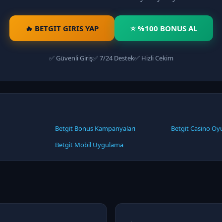
🔥 BETGIT GIRIS YAP
⭐ %100 BONUS AL
✅ Güvenli Giriş
✅ 7/24 Destek
✅ Hizli Cekim
Betgit Bonus Kampanyaları
Betgit Casino Oyu
Betgit Mobil Uygulama