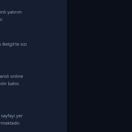
nli yatırım
r.
Betgit'te sizi
ansli online
ilir bahis
 sayfayi yer
ermektedir.