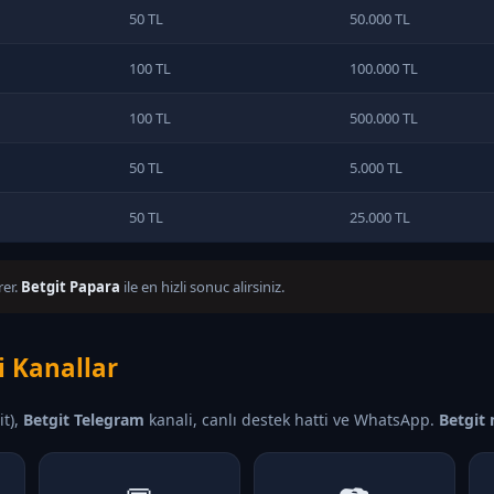
50 TL
50.000 TL
100 TL
100.000 TL
100 TL
500.000 TL
50 TL
5.000 TL
50 TL
25.000 TL
rer.
Betgit Papara
ile en hizli sonuc alirsiniz.
i Kanallar
t),
Betgit Telegram
kanali, canlı destek hatti ve WhatsApp.
Betgit 