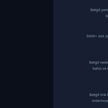
Betgit yen
b
5000+ slot oy
Betgit nedi
bahis ve 
Betgit link
imlerinize