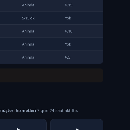
Aninda
%15
5-15 dk
Yok
Aninda
%10
Aninda
Yok
Aninda
%5
müşteri hizmetleri
7 gun 24 saat aktiftir.