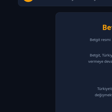
Be
Betgit resmi 
Betgit, Türki
vermeye devam
Türkiye'
değişmekte