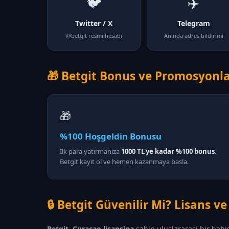
🐦
✈️
Twitter / X
Telegram
@betgit resmi hesabı
Aninda adres bildirimi
🎁 Betgit Bonus ve Promosyonla
🎁
%100 Hoşgeldin Bonusu
Ilk para yatırmaniza
1000 TL'ye kadar %100 bonus
.
Betgit kayit ol ve hemen kazanmaya basla.
🔒 Betgit Güvenilir Mi? Lisans v
Betgit, Curacao lisansina
sahip uluslararasi bir bahi