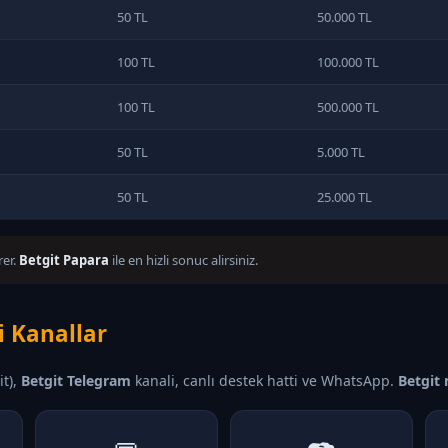
50 TL
50.000 TL
100 TL
100.000 TL
100 TL
500.000 TL
50 TL
5.000 TL
50 TL
25.000 TL
rer.
Betgit Papara
ile en hizli sonuc alirsiniz.
i Kanallar
t),
Betgit Telegram
kanali, canlı destek hatti ve WhatsApp.
Betgit 