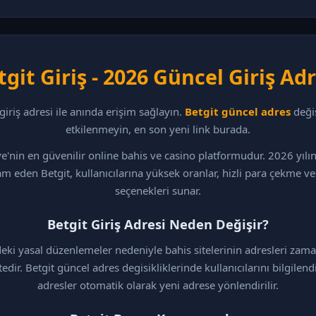
tgit Giriş - 2026 Güncel Giriş Adr
giriş adresi ile anında erişim sağlayın.
Betgit güncel adres
değiş
etkilenmeyin, en son yeni link burada.
ye'nin en güvenilir online bahis ve casino platformudur. 2026 yıl
 eden Betgit, kullanıcılarına yüksek oranlar, hizli para çekme v
seçenekleri sunar.
Betgit Giriş Adresi Neden Değişir?
deki yasal düzenlemeler nedeniyle bahis sitelerinin adresleri za
dir. Betgit güncel adres degisikliklerinde kullanıcılarını bilgilendi
adresler otomatik olarak yeni adrese yönlendirilir.