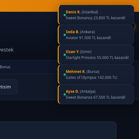
1955
kisi online
Destek
 Bonus
etisim