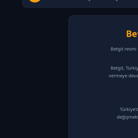
Be
Betgit resmi 
Betgit, Türki
vermeye devam
Türkiye'
değişmekte