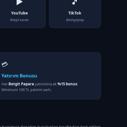
▶️
🎵
YouTube
TikTok
Betgit kanali
@betgitplay
💳
Yatırım Bonusu
Her
Betgit Papara
yatirimina ek
%15 bonus
.
Minimum 100 TL yatirim sarti.
ve bagimsiz denetim kuruluslari tarafından test edilen