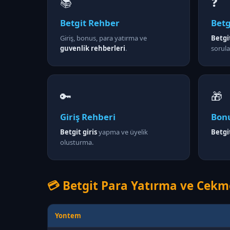
📚
❓
Betgit Rehber
Betg
Giriş, bonus, para yatırma ve
Betgi
guvenlik rehberleri
.
sorula
🔑
🎁
Giriş Rehberi
Bon
Betgit giris
yapma ve üyelik
Betgi
olusturma.
💳 Betgit Para Yatırma ve Cekm
Yontem