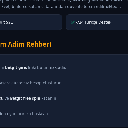
Evet, binlerce kullanici tarafından guvenle tercih edilmektedir.
✅
bit SSL
7/24 Türkçe Destek
Adim Adim Rehber)
eni
betgit giris
linki bulunmaktadir.
sarak ücretsiz hesap oluşturun.
su
ve
Betgit free spin
kazanin.
en oyunlarıniza baslayin.