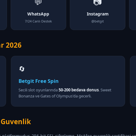
💬
📷
WhatsApp
Instagram
7/24 Canlı Destek
@betgit
r 2026
🔄
Betgit Free Spin
Secili slot oyunlarında
50-200 bedava donus
. Sweet
Bonanza ve Gates of Olympus'da gecerli.
e Guvenlik
s platformudur. 256-bit SSL sifreleme, McAfee guvenlik sertifikasi 