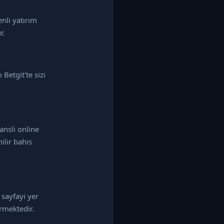
nli yatırım
r.
Betgit'te sizi
ansli online
ilir bahis
 sayfayi yer
ermektedir.