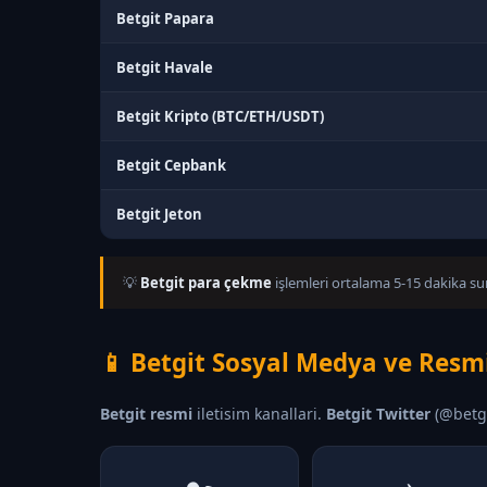
Betgit Papara
Betgit Havale
Betgit Kripto (BTC/ETH/USDT)
Betgit Cepbank
Betgit Jeton
💡
Betgit para çekme
işlemleri ortalama 5-15 dakika su
📱 Betgit Sosyal Medya ve Resm
Betgit resmi
iletisim kanallari.
Betgit Twitter
(@betgi