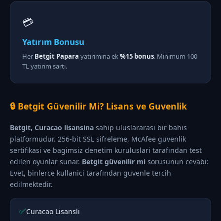
💳
Yatırım Bonusu
Her
Betgit Papara
yatirimina ek
%15 bonus
. Minimum 100
TL yatirim sarti.
🔒 Betgit Güvenilir Mi? Lisans ve Guvenlik
Betgit, Curacao lisansina
sahip uluslararasi bir bahis
platformudur. 256-bit SSL sifreleme, McAfee guvenlik
sertifikasi ve bagimsiz denetim kuruluslari tarafından test
edilen oyunlar sunar.
Betgit güvenilir mi
sorusunun cevabi:
Evet, binlerce kullanici tarafından guvenle tercih
edilmektedir.
✅
Curacao Lisansli