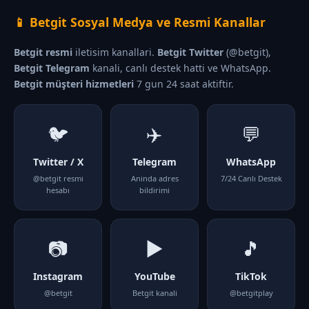
📱 Betgit Sosyal Medya ve Resmi Kanallar
Betgit resmi
iletisim kanallari.
Betgit Twitter
(@betgit),
Betgit Telegram
kanali, canlı destek hatti ve WhatsApp.
Betgit müşteri hizmetleri
7 gun 24 saat aktiftir.
🐦
✈️
💬
Twitter / X
Telegram
WhatsApp
@betgit resmi
Aninda adres
7/24 Canlı Destek
hesabı
bildirimi
📷
▶️
🎵
Instagram
YouTube
TikTok
@betgit
Betgit kanali
@betgitplay