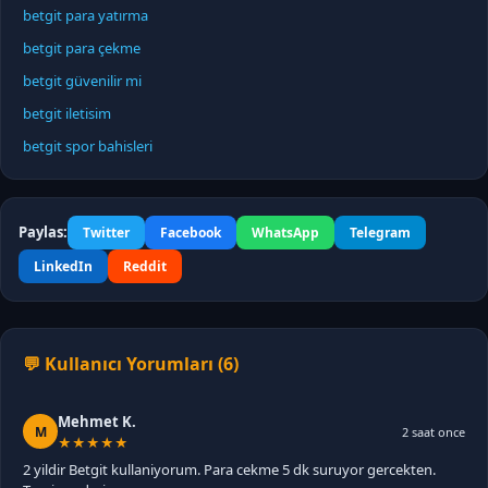
betgit para yatırma
betgit para çekme
betgit güvenilir mi
betgit iletisim
betgit spor bahisleri
Paylas:
Twitter
Facebook
WhatsApp
Telegram
LinkedIn
Reddit
💬 Kullanıcı Yorumları (6)
Mehmet K.
M
2 saat once
★★★★★
2 yildir Betgit kullaniyorum. Para cekme 5 dk suruyor gercekten.