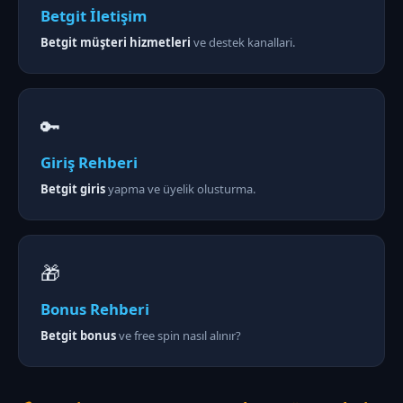
Betgit İletişim
Betgit müşteri hizmetleri
ve destek kanallari.
🔑
Giriş Rehberi
Betgit giris
yapma ve üyelik olusturma.
🎁
Bonus Rehberi
Betgit bonus
ve free spin nasıl alınır?