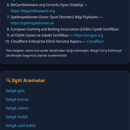
BeGambleAware.org Sorumlu Oyun Ortakligi —
https://begambleaware.org
Spelinspektionen (Isvec Oyun Otoritesi) Bilgi Paylasimi —
https://spelinspektionen.se
European Gaming and Betting Association (EGBA) Üyelik Sertifikasi
eCOGRA Güven ve Adalet Sertifikasi —
https://ecogra.org
Cloudflare Enterprise DDoS Koruma Raporu —
Cloudflare
Tüm bilgiler resmi kurumlar tarafından doğrulanmıştir. Betgit Giriş Editöryal
tarafından bagimsiz olarak incelenmistir.
🔍 Ilgili Aramalar
betgit giris
betgit bonus
betgit casino
betgit mobil
betgit canlı bahis