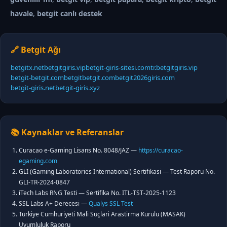
havale
,
betgit canlı destek
🔗 Betgit Ağı
betgitx.net
betgitgiris.vip
betgit-giris-sitesi.com
tr.betgitgiris.vip
betgit-betgit.com
betgitbetgit.com
betgit2026giris.com
betgit-giris.net
betgit-giris.xyz
📚 Kaynaklar ve Referanslar
Curacao e-Gaming Lisans No. 8048/JAZ —
https://curacao-
egaming.com
GLI (Gaming Laboratories International) Sertifikasi — Test Raporu No.
GLI-TR-2024-0847
iTech Labs RNG Testi — Sertifika No. ITL-TST-2025-1123
SSL Labs A+ Derecesi —
Qualys SSL Test
Türkiye Cumhuriyeti Mali Suçlari Arastirma Kurulu (MASAK)
Uyumluluk Raporu