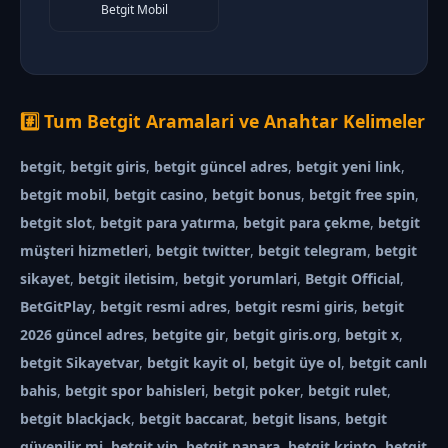
Betgit Mobil
#️⃣ Tum Betgit Aramalari ve Anahtar Kelimeler
betgit
,
betgit giris
,
betgit güncel adres
,
betgit yeni link
,
betgit mobil
,
betgit casino
,
betgit bonus
,
betgit free spin
,
betgit slot
,
betgit para yatırma
,
betgit para çekme
,
betgit
müşteri hizmetleri
,
betgit twitter
,
betgit telegram
,
betgit
sikayet
,
betgit iletisim
,
betgit yorumlari
,
Betgit Official
,
BetGitPlay
,
betgit resmi adres
,
betgit resmi giris
,
betgit
2026 güncel adres
,
betgite gir
,
betgit giris.org
,
betgit x
,
betgit Sikayetvar
,
betgit kayit ol
,
betgit üye ol
,
betgit canlı
bahis
,
betgit spor bahisleri
,
betgit poker
,
betgit rulet
,
betgit blackjack
,
betgit baccarat
,
betgit lisans
,
betgit
güvenilir mi
,
betgit vip
,
betgit papara
,
betgit kripto
,
betgit