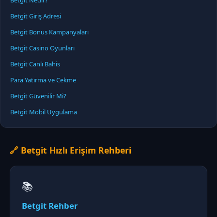
Betgit Nedir?
Betgit Giriş Adresi
Betgit Bonus Kampanyaları
Betgit Casino Oyunları
Betgit Canlı Bahis
Para Yatırma ve Cekme
Betgit Güvenilir Mi?
Betgit Mobil Uygulama
🔗 Betgit Hızlı Erişim Rehberi
📚
Betgit Rehber