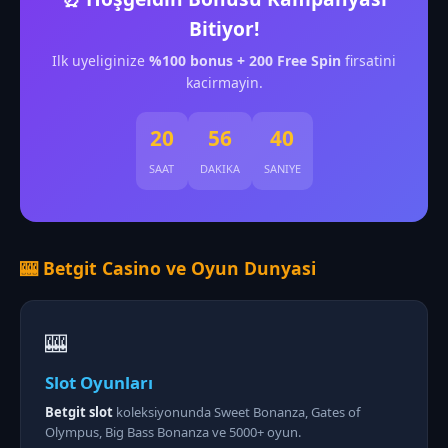
Bitiyor!
Ilk uyeliginize
%100 bonus + 200 Free Spin
firsatini
kacirmayin.
20
56
39
SAAT
DAKIKA
SANIYE
🎰 Betgit Casino ve Oyun Dunyasi
🎰
Slot Oyunları
Betgit slot
koleksiyonunda Sweet Bonanza, Gates of
Olympus, Big Bass Bonanza ve 5000+ oyun.