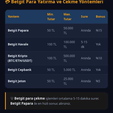
💳 Betgit Para Yatırma ve Cekme Yöntemleri
Min.
Max.
Yontem
Sure
Bonus
Tutar
Tutar
50.000
Betgit Papara
50 TL
Aninda
%15
TL
100.000
5-15
Betgit Havale
100 TL
Yok
TL
dk
Betgit Kripto
500.000
100 TL
Aninda
%10
(BTC/ETH/USDT)
TL
Betgit Cepbank
50 TL
5.000 TL
Aninda
Yok
25.000
Betgit Jeton
50 TL
Aninda
%5
TL
💡
Betgit para çekme
işlemleri ortalama 5-15 dakika surer.
Betgit Papara
ile en hizli sonuc alirsiniz.