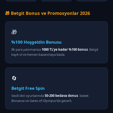
🎁 Betgit Bonus ve Promosyonlar 2026
🎁
%100 Hoşgeldin Bonusu
Ilk para yatırmaniza
1000 TL'ye kadar %100 bonus
. Betgit
kayit ol ve hemen kazanmaya basla.
🔄
Betgit Free Spin
Secili slot oyunlarında
50-200 bedava donus
. Sweet
Bonanza ve Gates of Olympus'da gecerli.