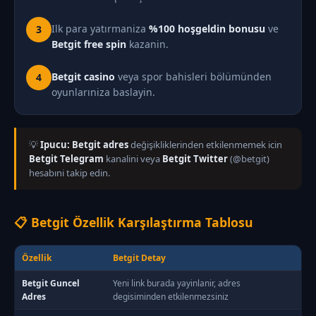
Ilk para yatırmaniza
%100 hoşgeldin bonusu
ve
3
Betgit free spin
kazanin.
Betgit casino
veya spor bahisleri bölümünden
4
oyunlarıniza baslayin.
💡
Ipucu:
Betgit adres
değişikliklerinden etkilenmemek icin
Betgit Telegram
kanalini veya
Betgit Twitter
(@betgit)
hesabıni takip edin.
📋 Betgit Özellik Karşılaştırma Tablosu
Özellik
Betgit Detay
Betgit Guncel
Yeni link burada yayinlanir, adres
Adres
degisiminden etkilenmezsiniz