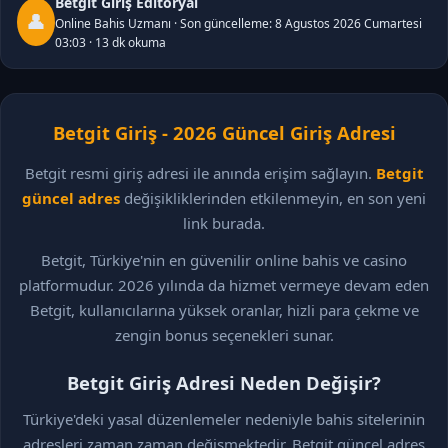
Betgit Giriş Editöryal
👤
Online Bahis Uzmanı · Son güncelleme: 8 Agustos 2026 Cumartesi
03:03 ·
13
dk okuma
Betgit Giriş - 2026 Güncel Giriş Adresi
Betgit resmi giriş adresi ile anında erişim sağlayın.
Betgit
güncel adres
değişikliklerinden etkilenmeyin, en son yeni
link burada.
Betgit, Türkiye'nin en güvenilir online bahis ve casino
platformudur. 2026 yılında da hizmet vermeye devam eden
Betgit, kullanıcılarına yüksek oranlar, hizli para çekme ve
zengin bonus seçenekleri sunar.
Betgit Giriş Adresi Neden Değişir?
Türkiye'deki yasal düzenlemeler nedeniyle bahis sitelerinin
adresleri zaman zaman değişmektedir. Betgit güncel adres