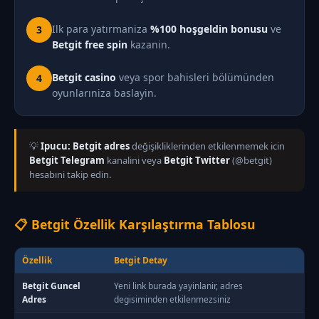
Ilk para yatırmaniza
%100 hoşgeldin bonusu
ve
3
Betgit free spin
kazanin.
Betgit casino
veya spor bahisleri bölümünden
4
oyunlarıniza baslayin.
💡
Ipucu:
Betgit adres
değişikliklerinden etkilenmemek icin
Betgit Telegram
kanalini veya
Betgit Twitter
(@betgit)
hesabıni takip edin.
📋 Betgit Özellik Karşılaştırma Tablosu
Özellik
Betgit Detay
Betgit Guncel
Yeni link burada yayinlanir, adres
Adres
degisiminden etkilenmezsiniz