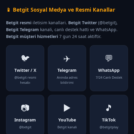
📱 Betgit Sosyal Medya ve Resmi Kanallar
Betgit resmi
iletisim kanallari.
Betgit Twitter
(@betgit),
Betgit Telegram
kanali, canlı destek hatti ve WhatsApp.
Betgit müşteri hizmetleri
7 gun 24 saat aktiftir.
🐦
✈️
💬
Twitter / X
Telegram
WhatsApp
@betgit resmi
Aninda adres
7/24 Canlı Destek
hesabı
bildirimi
📷
▶️
🎵
Instagram
YouTube
TikTok
@betgit
Betgit kanali
@betgitplay