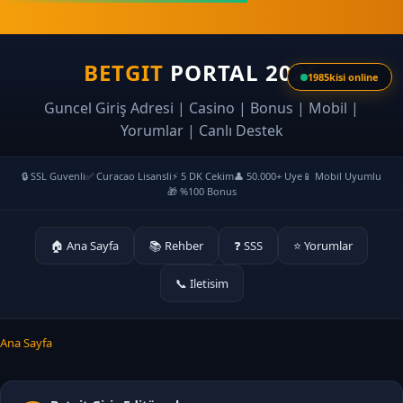
BETGIT
PORTAL 2026
1985
kisi online
Guncel Giriş Adresi | Casino | Bonus | Mobil |
Yorumlar | Canlı Destek
🔒 SSL Guvenli
✅ Curacao Lisansli
⚡ 5 DK Cekim
👤 50.000+ Uye
📱 Mobil Uyumlu
🎁 %100 Bonus
🏠 Ana Sayfa
📚 Rehber
❓ SSS
⭐ Yorumlar
📞 Iletisim
Ana Sayfa