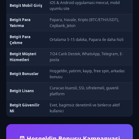
iOS & Android uygulamasi mevcut, mobil
Betgit Mobil Giriş
uyumlu site
Betgit Para
Papara, Havale, Kripto (BTC/ETH/USDT),
Yatırma
Cepbank, Jeton
Betgit Para
Ortalama 5-15 dakika, Papara ile daha hizli
Çekme
Betgit Müşteri
7/24 Canlı Destek, WhatsApp, Telegram, E-
Hizmetleri
posta
Hoşgeldin, yatirim, kayip, free spin, arkadas
Betgit Bonuslar
bonusu
Curacao lisansli, SSL sifrelemeli, guvenli
Betgit Lisans
platform
Betgit Güvenilir
Evet, bagimsiz denetimli ve binlerce aktif
Mi
kullanici
⏰ Hoşgeldin Bonusu Kampanyasi