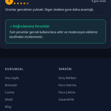
E
3 gun once
★★★★☆
Oranlar gercekten yuksek. Diger sitelere gore daha avantajlı.
✓ Doğrulanmış Yorumlar
Tum yorumlar gercek kullanicilara aittir ve moderasyon ekibimiz
tarafından incelenmistir.
KURUMSAL
YARDIM
Ana Sayfa
Giriş Rehberi
Bonuslar
Para Yatırma
Casino
Para Çekme
Mobil
Güvenilirlik
Blog