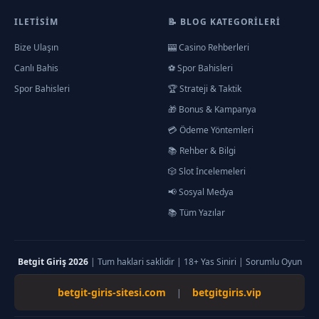
ILETISIM
📝 BLOG KATEGORILERI
Bize Ulaşın
🎰 Casino Rehberleri
Canlı Bahis
⚽ Spor Bahisleri
Spor Bahisleri
🏆 Strateji & Taktik
🎁 Bonus & Kampanya
💳 Ödeme Yöntemleri
📚 Rehber & Bilgi
🎲 Slot İncelemeleri
📢 Sosyal Medya
📚 Tüm Yazılar
Betgit Giriş 2026
| Tum haklari saklidir | 18+ Yas Siniri | Sorumlu Oyun
betgit-giris-sitesi.com
betgitgiris.vip
|