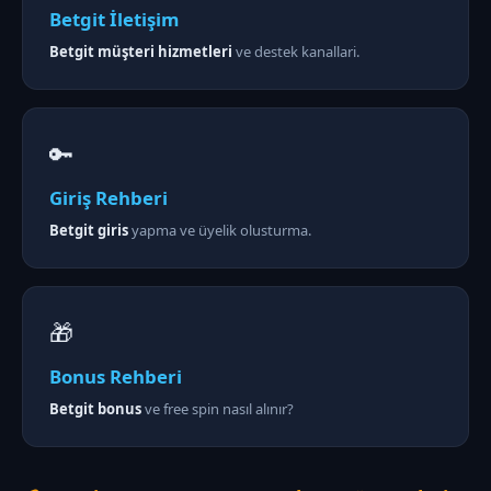
Betgit İletişim
Betgit müşteri hizmetleri
ve destek kanallari.
🔑
Giriş Rehberi
Betgit giris
yapma ve üyelik olusturma.
🎁
Bonus Rehberi
Betgit bonus
ve free spin nasıl alınır?