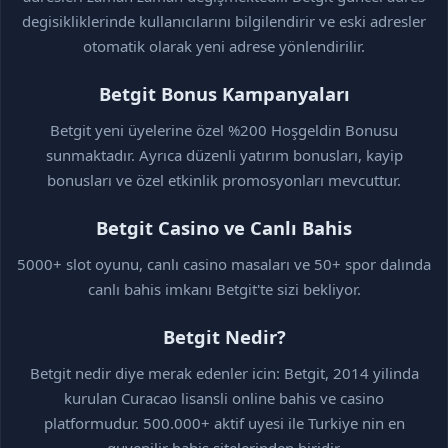
degisikliklerinde kullanıcılarını bilgilendirir ve eski adresler
otomatik olarak yeni adrese yönlendirilir.
Betgit Bonus Kampanyaları
Betgit yeni üyelerine özel %200 Hoşgeldin Bonusu
sunmaktadır. Ayrıca düzenli yatırım bonusları, kayip
bonusları ve özel etkinlik promosyonları mevcuttur.
Betgit Casino ve Canlı Bahis
5000+ slot oyunu, canlı casino masaları ve 50+ spor dalında
canlı bahis imkanı Betgit'te sizi bekliyor.
Betgit Nedir?
Betgit nedir diye merak edenler icin: Betgit, 2014 yilinda
kurulan Curacao lisansli online bahis ve casino
platformudur. 500.000+ aktif uyesi ile Turkiye nin en