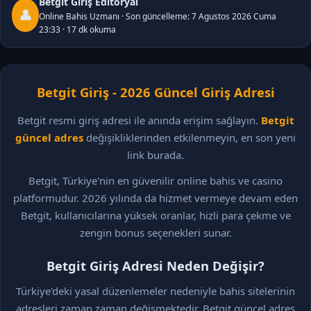
Betgit Giriş Editöryal
👤
Online Bahis Uzmanı · Son güncelleme: 7 Agustos 2026 Cuma
23:33 ·
17
dk okuma
Betgit Giriş - 2026 Güncel Giriş Adresi
Betgit resmi giriş adresi ile anında erişim sağlayın.
Betgit
güncel adres
değişikliklerinden etkilenmeyin, en son yeni
link burada.
Betgit, Türkiye'nin en güvenilir online bahis ve casino
platformudur. 2026 yılında da hizmet vermeye devam eden
Betgit, kullanıcılarına yüksek oranlar, hizli para çekme ve
zengin bonus seçenekleri sunar.
Betgit Giriş Adresi Neden Değişir?
Türkiye'deki yasal düzenlemeler nedeniyle bahis sitelerinin
adresleri zaman zaman değişmektedir. Betgit güncel adres