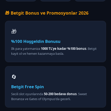
🎁 Betgit Bonus ve Promosyonlar 2026
🎁
%100 Hoşgeldin Bonusu
Ilk para yatırmaniza
1000 TL'ye kadar %100 bonus
. Betgit
kayit ol ve hemen kazanmaya basla.
🔄
Betgit Free Spin
Secili slot oyunlarında
50-200 bedava donus
. Sweet
Bonanza ve Gates of Olympus'da gecerli.