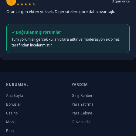
E
3 gun once
★★★★☆
Oranlar gercekten yuksek. Diger sitelere gore daha avantajlı.
✓ Doğrulanmış Yorumlar
Tum yorumlar gercek kullanicilara aittir ve moderasyon ekibimiz
tarafından incelenmistir.
KURUMSAL
YARDIM
Ana Sayfa
Giriş Rehberi
Bonuslar
Para Yatırma
Casino
Para Çekme
Mobil
Güvenilirlik
Blog