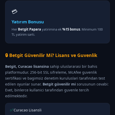
💳
Yatırım Bonusu
Her
Betgit Papara
yatirimina ek
%15 bonus
. Minimum 100
TL yatirim sarti.
🔒 Betgit Güvenilir Mi? Lisans ve Guvenlik
Betgit, Curacao lisansina
sahip uluslararasi bir bahis
platformudur. 256-bit SSL sifreleme, McAfee guvenlik
sertifikasi ve bagimsiz denetim kuruluslari tarafından test
edilen oyunlar sunar.
Betgit güvenilir mi
sorusunun cevabi:
Evet, binlerce kullanici tarafından guvenle tercih
edilmektedir.
✅
Curacao Lisansli