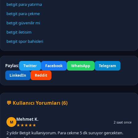
betgit para yatırma
betgit para çekme
betgit güvenilir mi
betgit iletisim
betgit spor bahisleri
Paylas:
Twitter
Facebook
WhatsApp
Telegram
LinkedIn
Reddit
💬 Kullanıcı Yorumları (6)
Mehmet K.
M
2 saat once
★★★★★
2 yildir Betgit kullaniyorum. Para cekme 5 dk suruyor gercekten.