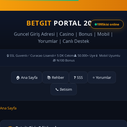
BETGIT
PORTAL 2026
1995
kisi online
Guncel Giriş Adresi | Casino | Bonus | Mobil |
Yorumlar | Canlı Destek
🔒 SSL Guvenli
✅ Curacao Lisansli
⚡ 5 DK Cekim
👤 50.000+ Uye
📱 Mobil Uyumlu
🎁 %100 Bonus
🏠 Ana Sayfa
📚 Rehber
❓ SSS
⭐ Yorumlar
📞 Iletisim
Ana Sayfa