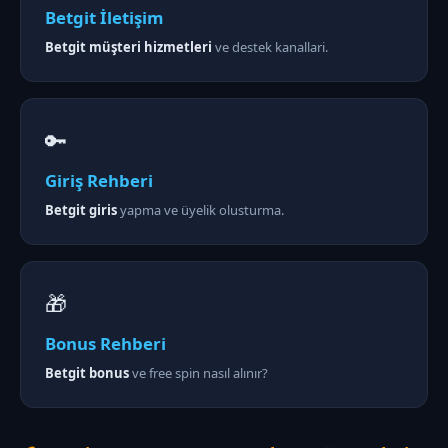
Betgit İletişim
Betgit müşteri hizmetleri
ve destek kanallari.
🔑
Giriş Rehberi
Betgit giris
yapma ve üyelik olusturma.
🎁
Bonus Rehberi
Betgit bonus
ve free spin nasıl alınır?