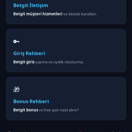
Betgit İletişim
Betgit müşteri hizmetleri
ve destek kanallari.
🔑
Giriş Rehberi
Betgit giris
yapma ve üyelik olusturma.
🎁
Bonus Rehberi
Betgit bonus
ve free spin nasıl alınır?