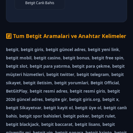
Betgit Canlı Bahis
#️⃣ Tum Betgit Aramalari ve Anahtar Kelimeler
betgit
,
betgit giris
,
betgit güncel adres
,
betgit yeni link
,
betgit mobil
,
betgit casino
,
betgit bonus
,
betgit free spin
,
betgit slot
,
betgit para yatırma
,
betgit para çekme
,
betgit
müşteri hizmetleri
,
betgit twitter
,
betgit telegram
,
betgit
sikayet
,
betgit iletisim
,
betgit yorumlari
,
Betgit Official
,
BetGitPlay
,
betgit resmi adres
,
betgit resmi giris
,
betgit
2026 güncel adres
,
betgite gir
,
betgit giris.org
,
betgit x
,
betgit Sikayetvar
,
betgit kayit ol
,
betgit üye ol
,
betgit canlı
bahis
,
betgit spor bahisleri
,
betgit poker
,
betgit rulet
,
betgit blackjack
,
betgit baccarat
,
betgit lisans
,
betgit
güvenilir mi
,
betgit vip
,
betgit papara
,
betgit kripto
,
betgit