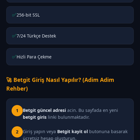
✅
256-bit SSL
✅
7/24 Türkçe Destek
✅
Hizli Para Çekme
🚀 Betgit Giriş Nasıl Yapılır? (Adim Adim
Rehber)
Betgit güncel adresi
acin. Bu sayfada en yeni
1
betgit giris
linki bulunmaktadir.
Giriş yapın veya
Betgit kayit ol
butonuna basarak
2
ücretsiz hesap oluşturun.