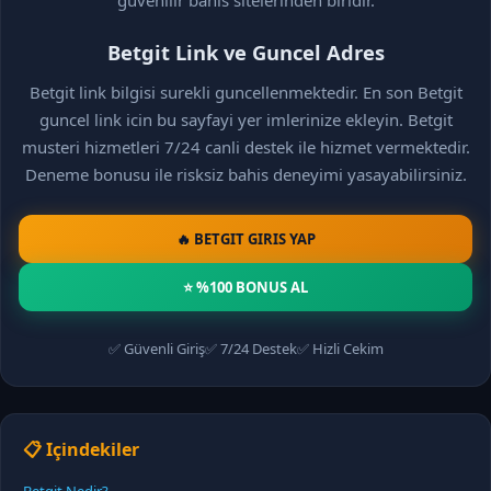
guvenilir bahis sitelerinden biridir.
Betgit Link ve Guncel Adres
Betgit link bilgisi surekli guncellenmektedir. En son Betgit
guncel link icin bu sayfayi yer imlerinize ekleyin. Betgit
musteri hizmetleri 7/24 canli destek ile hizmet vermektedir.
Deneme bonusu ile risksiz bahis deneyimi yasayabilirsiniz.
🔥 BETGIT GIRIS YAP
⭐ %100 BONUS AL
✅ Güvenli Giriş
✅ 7/24 Destek
✅ Hizli Cekim
📋 Içindekiler