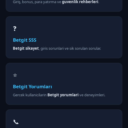
Giriş, bonus, para yatırma ve
guvenlik rehberleri
.
❓
Betgit SSS
Betgit sikayet
, giris sorunlari ve sik sorulan sorular.
⭐
Betgit Yorumları
Gercek kullanicilarin
Betgit yorumlari
ve deneyimleri.
📞