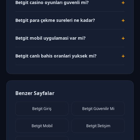
Betgit casino oyunları guvenli mi?
Betgit para çekme sureleri ne kadar?
Betgit mobil uygulamasi var mi?
Betgit canlı bahis oranlari yuksek mi?
Benzer Sayfalar
Betgit Giriş
Betgit Güvenilir Mi
Betgit Mobil
Betgit İletişim