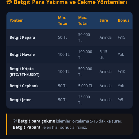
💳 Betgit Para Yatırma ve Cekme Yöntemleri
Min.
Max.
Yontem
Sure
Bonus
Tutar
Tutar
50.000
Betgit Papara
50 TL
Aninda
%15
TL
100.000
5-15
Betgit Havale
100 TL
Yok
TL
dk
Betgit Kripto
500.000
100 TL
Aninda
%10
(BTC/ETH/USDT)
TL
Betgit Cepbank
50 TL
5.000 TL
Aninda
Yok
25.000
Betgit Jeton
50 TL
Aninda
%5
TL
💡
Betgit para çekme
işlemleri ortalama 5-15 dakika surer.
Betgit Papara
ile en hizli sonuc alirsiniz.