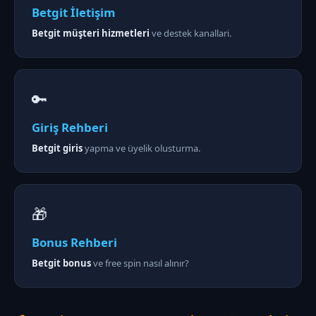
Betgit İletişim
Betgit müşteri hizmetleri
ve destek kanallari.
🔑
Giriş Rehberi
Betgit giris
yapma ve üyelik olusturma.
🎁
Bonus Rehberi
Betgit bonus
ve free spin nasıl alınır?