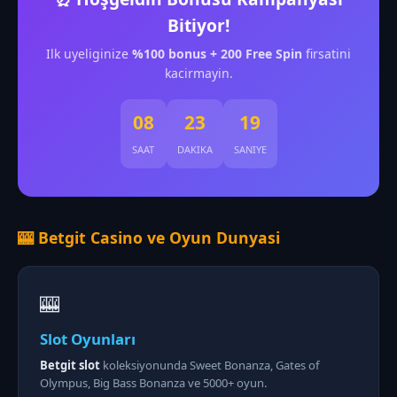
Bitiyor!
Ilk uyeliginize
%100 bonus + 200 Free Spin
firsatini
kacirmayin.
08
23
18
SAAT
DAKIKA
SANIYE
🎰 Betgit Casino ve Oyun Dunyasi
🎰
Slot Oyunları
Betgit slot
koleksiyonunda Sweet Bonanza, Gates of
Olympus, Big Bass Bonanza ve 5000+ oyun.