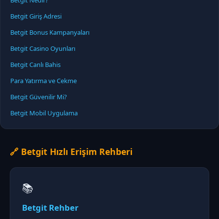
Betgit Nedir?
Betgit Giriş Adresi
Betgit Bonus Kampanyaları
Betgit Casino Oyunları
Betgit Canlı Bahis
Para Yatırma ve Cekme
Betgit Güvenilir Mi?
Betgit Mobil Uygulama
🔗 Betgit Hızlı Erişim Rehberi
📚
Betgit Rehber