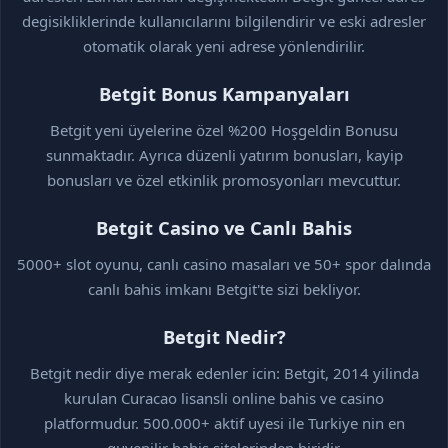
degisikliklerinde kullanıcılarını bilgilendirir ve eski adresler
otomatik olarak yeni adrese yönlendirilir.
Betgit Bonus Kampanyaları
Betgit yeni üyelerine özel %200 Hoşgeldin Bonusu
sunmaktadır. Ayrıca düzenli yatırım bonusları, kayip
bonusları ve özel etkinlik promosyonları mevcuttur.
Betgit Casino ve Canlı Bahis
5000+ slot oyunu, canlı casino masaları ve 50+ spor dalında
canlı bahis imkanı Betgit'te sizi bekliyor.
Betgit Nedir?
Betgit nedir diye merak edenler icin: Betgit, 2014 yilinda
kurulan Curacao lisansli online bahis ve casino
platformudur. 500.000+ aktif uyesi ile Turkiye nin en