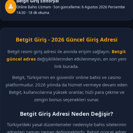
Betgit Giriş Editöryal
👤
Online Bahis Uzmanı · Son güncelleme: 6 Agustos 2026 Persembe
14:30 ·
18
dk okuma
Betgit Giriş - 2026 Güncel Giriş Adresi
Betgit resmi giriş adresi ile anında erişim sağlayın.
Betgit
güncel adres
değişikliklerinden etkilenmeyin, en son yeni
link burada.
Betgit, Türkiye'nin en güvenilir online bahis ve casino
platformudur. 2026 yılında da hizmet vermeye devam eden
Betgit, kullanıcılarına yüksek oranlar, hizli para çekme ve
zengin bonus seçenekleri sunar.
Betgit Giriş Adresi Neden Değişir?
Türkiye'deki yasal düzenlemeler nedeniyle bahis sitelerinin
adresleri zaman zaman değişmektedir. Betgit güncel adres