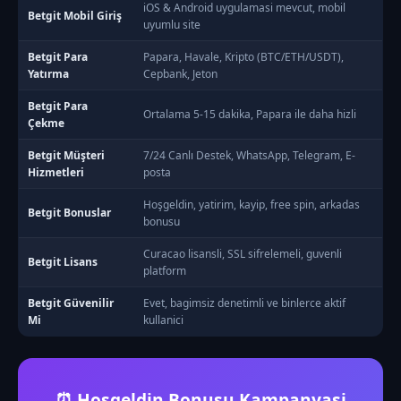
iOS & Android uygulamasi mevcut, mobil
Betgit Mobil Giriş
uyumlu site
Betgit Para
Papara, Havale, Kripto (BTC/ETH/USDT),
Yatırma
Cepbank, Jeton
Betgit Para
Ortalama 5-15 dakika, Papara ile daha hizli
Çekme
Betgit Müşteri
7/24 Canlı Destek, WhatsApp, Telegram, E-
Hizmetleri
posta
Hoşgeldin, yatirim, kayip, free spin, arkadas
Betgit Bonuslar
bonusu
Curacao lisansli, SSL sifrelemeli, guvenli
Betgit Lisans
platform
Betgit Güvenilir
Evet, bagimsiz denetimli ve binlerce aktif
Mi
kullanici
⏰ Hoşgeldin Bonusu Kampanyasi