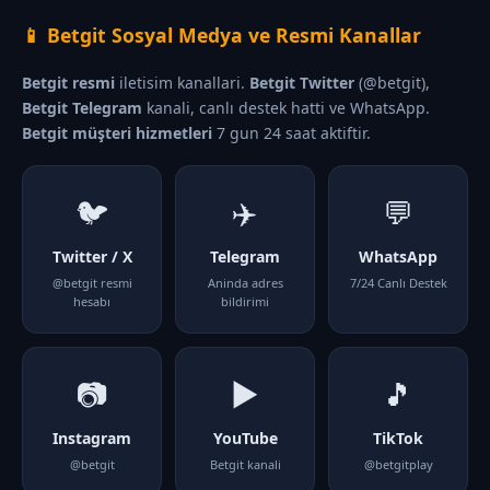
📱 Betgit Sosyal Medya ve Resmi Kanallar
Betgit resmi
iletisim kanallari.
Betgit Twitter
(@betgit),
Betgit Telegram
kanali, canlı destek hatti ve WhatsApp.
Betgit müşteri hizmetleri
7 gun 24 saat aktiftir.
🐦
✈️
💬
Twitter / X
Telegram
WhatsApp
@betgit resmi
Aninda adres
7/24 Canlı Destek
hesabı
bildirimi
📷
▶️
🎵
Instagram
YouTube
TikTok
@betgit
Betgit kanali
@betgitplay