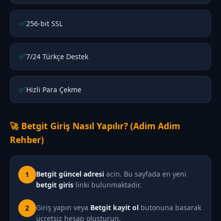
✅
256-bit SSL
✅
7/24 Türkçe Destek
✅
Hizli Para Çekme
🚀 Betgit Giriş Nasıl Yapılır? (Adim Adim
Rehber)
Betgit güncel adresi
acin. Bu sayfada en yeni
1
betgit giris
linki bulunmaktadir.
Giriş yapın veya
Betgit kayit ol
butonuna basarak
2
ücretsiz hesap oluşturun.