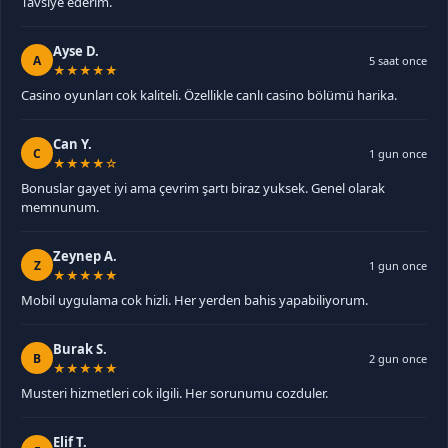
Tavsiye ederim.
Ayse D.
A
5 saat once
★★★★★
Casino oyunları cok kaliteli. Özellikle canlı casino bölümü harika.
Can Y.
C
1 gun once
★★★★☆
Bonuslar gayet iyi ama çevrim şartı biraz yuksek. Genel olarak
memnunum.
Zeynep A.
Z
1 gun once
★★★★★
Mobil uygulama cok hizli. Her yerden bahis yapabiliyorum.
Burak S.
B
2 gun once
★★★★★
Musteri hizmetleri cok ilgili. Her sorunumu cozduler.
Elif T.