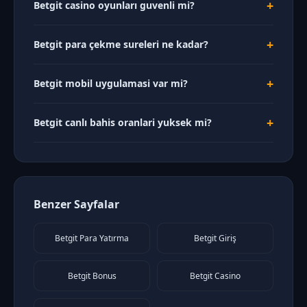
Betgit casino oyunları guvenli mi?
Betgit para çekme sureleri ne kadar?
Betgit mobil uygulamasi var mi?
Betgit canlı bahis oranlari yuksek mi?
Benzer Sayfalar
Betgit Para Yatırma
Betgit Giriş
Betgit Bonus
Betgit Casino