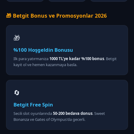
🎁 Betgit Bonus ve Promosyonlar 2026
🎁
%100 Hoşgeldin Bonusu
Ilk para yatırmaniza
1000 TL'ye kadar %100 bonus
. Betgit
kayit ol ve hemen kazanmaya basla.
🔄
Betgit Free Spin
Secili slot oyunlarında
50-200 bedava donus
. Sweet
Bonanza ve Gates of Olympus'da gecerli.