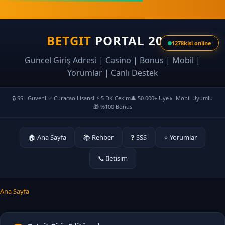
BETGIT
PORTAL 2026
1278
kisi online
Guncel Giriş Adresi | Casino | Bonus | Mobil |
Yorumlar | Canlı Destek
🔒 SSL Guvenli
✅ Curacao Lisansli
⚡ 5 DK Cekim
👤 50.000+ Uye
📱 Mobil Uyumlu
🎁 %100 Bonus
🏠 Ana Sayfa
📚 Rehber
❓ SSS
⭐ Yorumlar
📞 Iletisim
Ana Sayfa