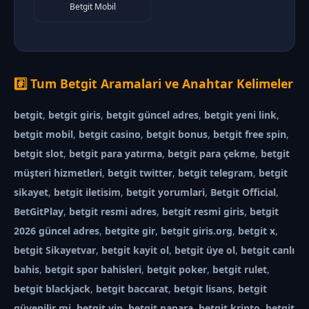
Betgit Mobil
#️⃣ Tum Betgit Aramalari ve Anahtar Kelimeler
betgit
,
betgit giris
,
betgit güncel adres
,
betgit yeni link
,
betgit mobil
,
betgit casino
,
betgit bonus
,
betgit free spin
,
betgit slot
,
betgit para yatırma
,
betgit para çekme
,
betgit
müşteri hizmetleri
,
betgit twitter
,
betgit telegram
,
betgit
sikayet
,
betgit iletisim
,
betgit yorumlari
,
Betgit Official
,
BetGitPlay
,
betgit resmi adres
,
betgit resmi giris
,
betgit
2026 güncel adres
,
betgite gir
,
betgit giris.org
,
betgit x
,
betgit Sikayetvar
,
betgit kayit ol
,
betgit üye ol
,
betgit canlı
bahis
,
betgit spor bahisleri
,
betgit poker
,
betgit rulet
,
betgit blackjack
,
betgit baccarat
,
betgit lisans
,
betgit
güvenilir mi
,
betgit vip
,
betgit papara
,
betgit kripto
,
betgit