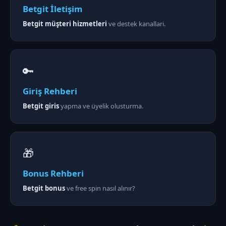
Betgit İletişim
Betgit müşteri hizmetleri
ve destek kanallari.
🔑
Giriş Rehberi
Betgit giris
yapma ve üyelik olusturma.
🎁
Bonus Rehberi
Betgit bonus
ve free spin nasıl alınır?