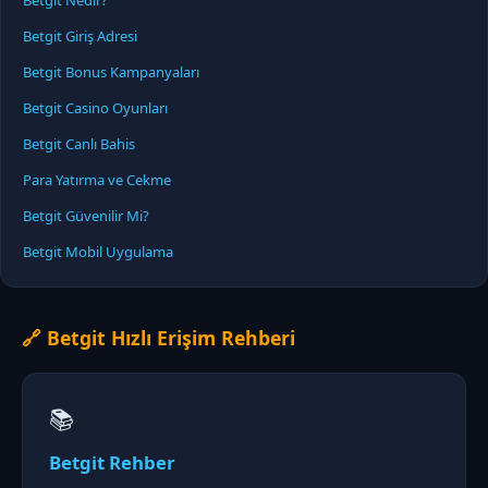
Betgit Nedir?
Betgit Giriş Adresi
Betgit Bonus Kampanyaları
Betgit Casino Oyunları
Betgit Canlı Bahis
Para Yatırma ve Cekme
Betgit Güvenilir Mi?
Betgit Mobil Uygulama
🔗 Betgit Hızlı Erişim Rehberi
📚
Betgit Rehber