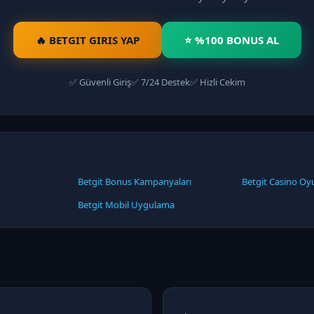
🔥 BETGIT GIRIS YAP
⭐ %100 BONUS AL
✅ Güvenli Giriş
✅ 7/24 Destek
✅ Hizli Cekim
Betgit Bonus Kampanyaları
Betgit Casino Oyu
Betgit Mobil Uygulama