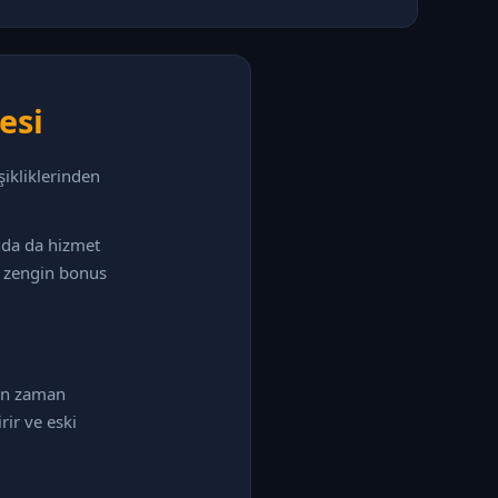
esi
ikliklerinden
ında da hizmet
e zengin bonus
man zaman
rir ve eski