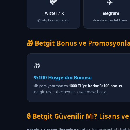
🐦
✈️
Twitter / X
Telegram
@betgit resmi hesabı
Aninda adres bildirimi
🎁 Betgit Bonus ve Promosyonla
🎁
%100 Hoşgeldin Bonusu
Ilk para yatırmaniza
1000 TL'ye kadar %100 bonus
.
Betgit kayit ol ve hemen kazanmaya basla.
🔒 Betgit Güvenilir Mi? Lisans v
Betgit, Curacao lisansina
sahip uluslararasi bir bahi