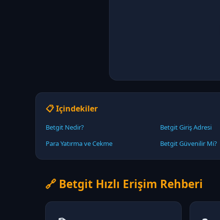
📋 Içindekiler
Betgit Nedir?
Betgit Giriş Adresi
Para Yatırma ve Cekme
Betgit Güvenilir Mi?
🔗 Betgit Hızlı Erişim Rehberi