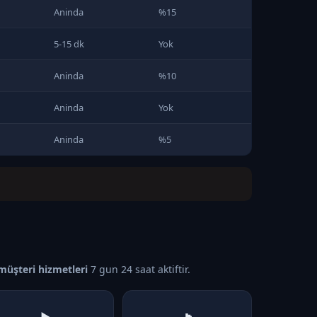
Aninda
%15
5-15 dk
Yok
Aninda
%10
Aninda
Yok
Aninda
%5
müşteri hizmetleri
7 gun 24 saat aktiftir.