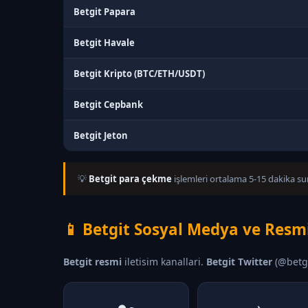
Betgit Papara
Betgit Havale
Betgit Kripto (BTC/ETH/USDT)
Betgit Cepbank
Betgit Jeton
💡
Betgit para çekme
işlemleri ortalama 5-15 dakika su
📱 Betgit Sosyal Medya ve Resm
Betgit resmi
iletisim kanallari.
Betgit Twitter
(@betgi