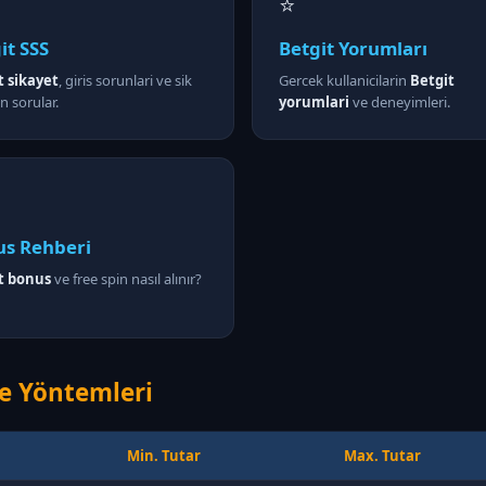
⭐
it SSS
Betgit Yorumları
t sikayet
, giris sorunlari ve sik
Gercek kullanicilarin
Betgit
n sorular.
yorumlari
ve deneyimleri.
us Rehberi
t bonus
ve free spin nasıl alınır?
e Yöntemleri
Min. Tutar
Max. Tutar