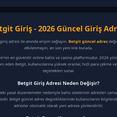
tgit Giriş - 2026 Güncel Giriş Adr
giriş adresi ile anında erişim sağlayın.
Betgit güncel adres
değiş
etkilenmeyin, en son yeni link burada.
ye'nin en güvenilir online bahis ve casino platformudur. 2026 yıl
 eden Betgit, kullanıcılarına yüksek oranlar, hizli para çekme v
seçenekleri sunar.
Betgit Giriş Adresi Neden Değişir?
deki yasal düzenlemeler nedeniyle bahis sitelerinin adresleri za
dir. Betgit güncel adres degisikliklerinde kullanıcılarını bilgilendi
adresler otomatik olarak yeni adrese yönlendirilir.