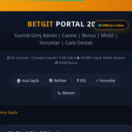
BETGIT
PORTAL 2026
1280
kisi online
Guncel Giriş Adresi | Casino | Bonus | Mobil |
Yorumlar | Canlı Destek
🔒 SSL Guvenli
✅ Curacao Lisansli
⚡ 5 DK Cekim
👤 50.000+ Uye
📱 Mobil Uyumlu
🎁 %100 Bonus
🏠 Ana Sayfa
📚 Rehber
❓ SSS
⭐ Yorumlar
📞 Iletisim
Ana Sayfa