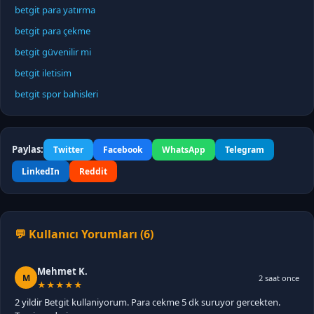
betgit para yatırma
betgit para çekme
betgit güvenilir mi
betgit iletisim
betgit spor bahisleri
Paylas:
Twitter
Facebook
WhatsApp
Telegram
LinkedIn
Reddit
💬 Kullanıcı Yorumları (6)
Mehmet K.
M
2 saat once
★★★★★
2 yildir Betgit kullaniyorum. Para cekme 5 dk suruyor gercekten.