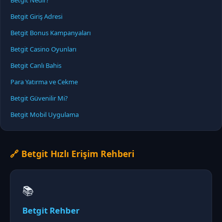
Betgit Nedir?
Betgit Giriş Adresi
Betgit Bonus Kampanyaları
Betgit Casino Oyunları
Betgit Canlı Bahis
Para Yatırma ve Cekme
Betgit Güvenilir Mi?
Betgit Mobil Uygulama
🔗 Betgit Hızlı Erişim Rehberi
📚
Betgit Rehber