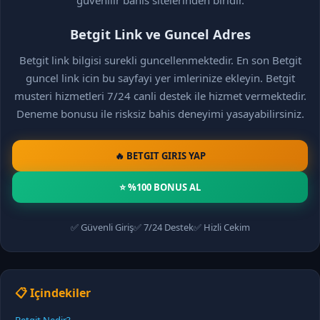
guvenilir bahis sitelerinden biridir.
Betgit Link ve Guncel Adres
Betgit link bilgisi surekli guncellenmektedir. En son Betgit
guncel link icin bu sayfayi yer imlerinize ekleyin. Betgit
musteri hizmetleri 7/24 canli destek ile hizmet vermektedir.
Deneme bonusu ile risksiz bahis deneyimi yasayabilirsiniz.
🔥 BETGIT GIRIS YAP
⭐ %100 BONUS AL
✅ Güvenli Giriş
✅ 7/24 Destek
✅ Hizli Cekim
📋 Içindekiler