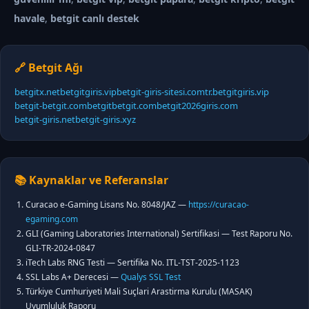
havale
,
betgit canlı destek
🔗 Betgit Ağı
betgitx.net
betgitgiris.vip
betgit-giris-sitesi.com
tr.betgitgiris.vip
betgit-betgit.com
betgitbetgit.com
betgit2026giris.com
betgit-giris.net
betgit-giris.xyz
📚 Kaynaklar ve Referanslar
Curacao e-Gaming Lisans No. 8048/JAZ —
https://curacao-
egaming.com
GLI (Gaming Laboratories International) Sertifikasi — Test Raporu No.
GLI-TR-2024-0847
iTech Labs RNG Testi — Sertifika No. ITL-TST-2025-1123
SSL Labs A+ Derecesi —
Qualys SSL Test
Türkiye Cumhuriyeti Mali Suçlari Arastirma Kurulu (MASAK)
Uyumluluk Raporu