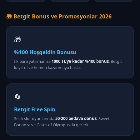
🎁 Betgit Bonus ve Promosyonlar 2026
🎁
%100 Hoşgeldin Bonusu
Ilk para yatırmaniza
1000 TL'ye kadar %100 bonus
. Betgit
kayit ol ve hemen kazanmaya basla.
🔄
Betgit Free Spin
Secili slot oyunlarında
50-200 bedava donus
. Sweet
Bonanza ve Gates of Olympus'da gecerli.