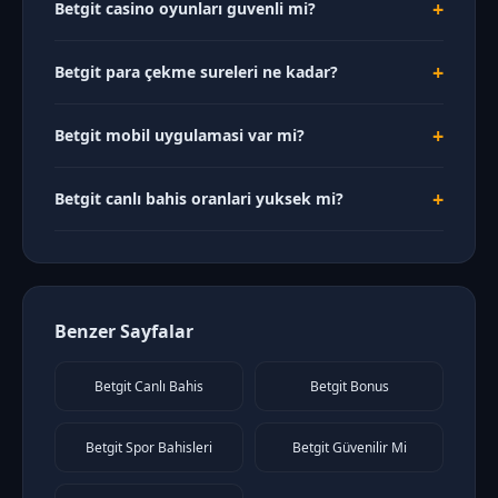
Betgit casino oyunları guvenli mi?
Betgit para çekme sureleri ne kadar?
Betgit mobil uygulamasi var mi?
Betgit canlı bahis oranlari yuksek mi?
Benzer Sayfalar
Betgit Canlı Bahis
Betgit Bonus
Betgit Spor Bahisleri
Betgit Güvenilir Mi