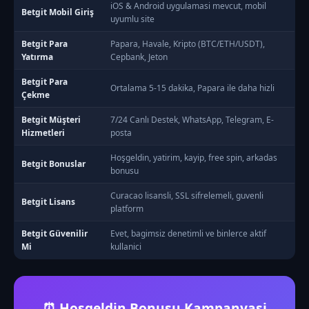
iOS & Android uygulamasi mevcut, mobil
Betgit Mobil Giriş
uyumlu site
Betgit Para
Papara, Havale, Kripto (BTC/ETH/USDT),
Yatırma
Cepbank, Jeton
Betgit Para
Ortalama 5-15 dakika, Papara ile daha hizli
Çekme
Betgit Müşteri
7/24 Canlı Destek, WhatsApp, Telegram, E-
Hizmetleri
posta
Hoşgeldin, yatirim, kayip, free spin, arkadas
Betgit Bonuslar
bonusu
Curacao lisansli, SSL sifrelemeli, guvenli
Betgit Lisans
platform
Betgit Güvenilir
Evet, bagimsiz denetimli ve binlerce aktif
Mi
kullanici
⏰ Hoşgeldin Bonusu Kampanyasi