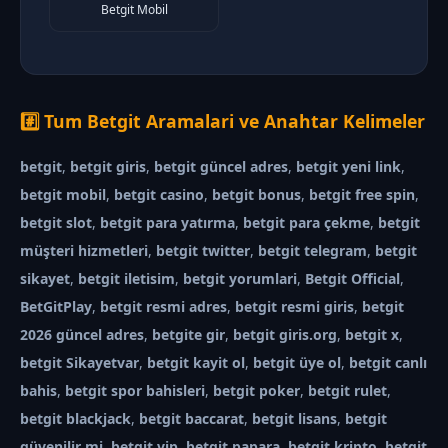
Betgit Mobil
#️⃣ Tum Betgit Aramalari ve Anahtar Kelimeler
betgit
,
betgit giris
,
betgit güncel adres
,
betgit yeni link
,
betgit mobil
,
betgit casino
,
betgit bonus
,
betgit free spin
,
betgit slot
,
betgit para yatırma
,
betgit para çekme
,
betgit
müşteri hizmetleri
,
betgit twitter
,
betgit telegram
,
betgit
sikayet
,
betgit iletisim
,
betgit yorumlari
,
Betgit Official
,
BetGitPlay
,
betgit resmi adres
,
betgit resmi giris
,
betgit
2026 güncel adres
,
betgite gir
,
betgit giris.org
,
betgit x
,
betgit Sikayetvar
,
betgit kayit ol
,
betgit üye ol
,
betgit canlı
bahis
,
betgit spor bahisleri
,
betgit poker
,
betgit rulet
,
betgit blackjack
,
betgit baccarat
,
betgit lisans
,
betgit
güvenilir mi
,
betgit vip
,
betgit papara
,
betgit kripto
,
betgit