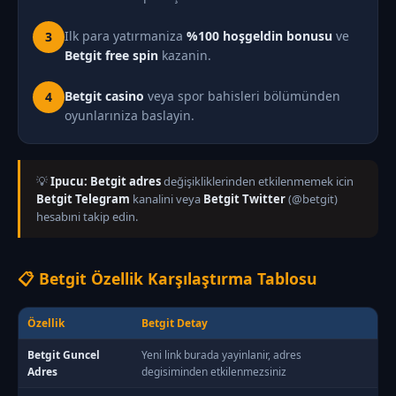
Ilk para yatırmaniza
%100 hoşgeldin bonusu
ve
3
Betgit free spin
kazanin.
Betgit casino
veya spor bahisleri bölümünden
4
oyunlarıniza baslayin.
💡
Ipucu:
Betgit adres
değişikliklerinden etkilenmemek icin
Betgit Telegram
kanalini veya
Betgit Twitter
(@betgit)
hesabıni takip edin.
📋 Betgit Özellik Karşılaştırma Tablosu
Özellik
Betgit Detay
Betgit Guncel
Yeni link burada yayinlanir, adres
Adres
degisiminden etkilenmezsiniz