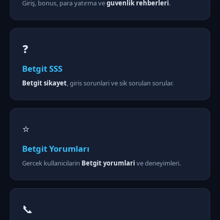
Giriş, bonus, para yatırma ve
guvenlik rehberleri
.
❓
Betgit SSS
Betgit sikayet
, giris sorunlari ve sik sorulan sorular.
⭐
Betgit Yorumları
Gercek kullanicilarin
Betgit yorumlari
ve deneyimleri.
📞