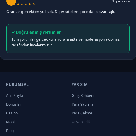
E
3 gun once
★★★★☆
Oranlar gercekten yuksek. Diger sitelere gore daha avantajlı.
✓ Doğrulanmış Yorumlar
Tum yorumlar gercek kullanicilara aittir ve moderasyon ekibimiz
tarafından incelenmistir.
KURUMSAL
YARDIM
Ana Sayfa
Giriş Rehberi
Bonuslar
Para Yatırma
Casino
Para Çekme
Mobil
Güvenilirlik
Blog