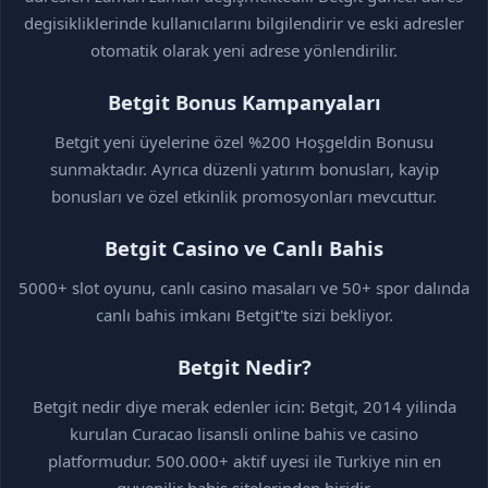
degisikliklerinde kullanıcılarını bilgilendirir ve eski adresler
otomatik olarak yeni adrese yönlendirilir.
Betgit Bonus Kampanyaları
Betgit yeni üyelerine özel %200 Hoşgeldin Bonusu
sunmaktadır. Ayrıca düzenli yatırım bonusları, kayip
bonusları ve özel etkinlik promosyonları mevcuttur.
Betgit Casino ve Canlı Bahis
5000+ slot oyunu, canlı casino masaları ve 50+ spor dalında
canlı bahis imkanı Betgit'te sizi bekliyor.
Betgit Nedir?
Betgit nedir diye merak edenler icin: Betgit, 2014 yilinda
kurulan Curacao lisansli online bahis ve casino
platformudur. 500.000+ aktif uyesi ile Turkiye nin en