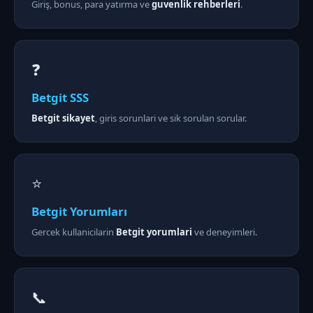
Giriş, bonus, para yatırma ve
guvenlik rehberleri
.
❓
Betgit SSS
Betgit sikayet
, giris sorunlari ve sik sorulan sorular.
⭐
Betgit Yorumları
Gercek kullanicilarin
Betgit yorumlari
ve deneyimleri.
📞