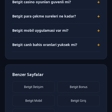
Betgit casino oyunları guvenli mi?
Betgit para çekme sureleri ne kadar?
Betgit mobil uygulamasi var mi?
Betgit canlı bahis oranlari yuksek mi?
Benzer Sayfalar
Betgit İletişim
Betgit Bonus
Betgit Mobil
Betgit Giriş