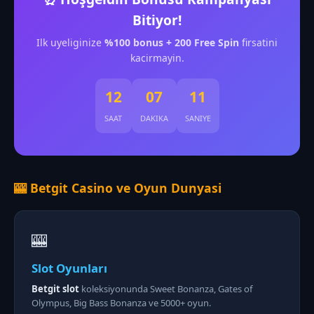
Bitiyor!
Ilk uyeliginize
%100 bonus + 200 Free Spin
firsatini
kacirmayin.
12
07
10
SAAT
DAKIKA
SANIYE
🎰 Betgit Casino ve Oyun Dunyasi
🎰
Slot Oyunları
Betgit slot
koleksiyonunda Sweet Bonanza, Gates of
Olympus, Big Bass Bonanza ve 5000+ oyun.