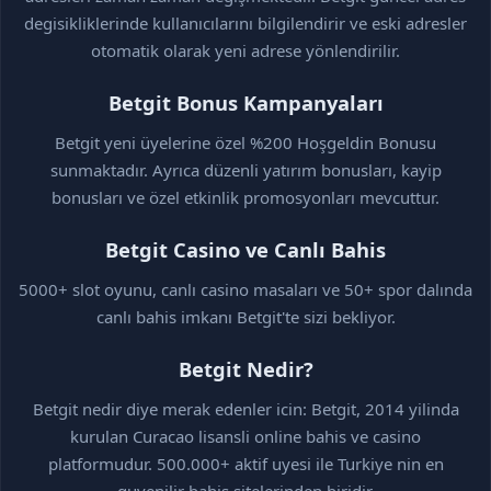
degisikliklerinde kullanıcılarını bilgilendirir ve eski adresler
otomatik olarak yeni adrese yönlendirilir.
Betgit Bonus Kampanyaları
Betgit yeni üyelerine özel %200 Hoşgeldin Bonusu
sunmaktadır. Ayrıca düzenli yatırım bonusları, kayip
bonusları ve özel etkinlik promosyonları mevcuttur.
Betgit Casino ve Canlı Bahis
5000+ slot oyunu, canlı casino masaları ve 50+ spor dalında
canlı bahis imkanı Betgit'te sizi bekliyor.
Betgit Nedir?
Betgit nedir diye merak edenler icin: Betgit, 2014 yilinda
kurulan Curacao lisansli online bahis ve casino
platformudur. 500.000+ aktif uyesi ile Turkiye nin en