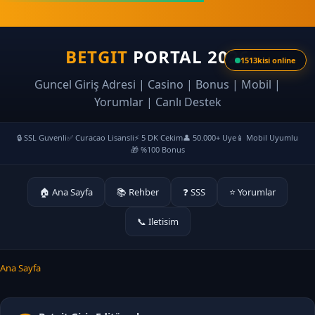
BETGIT
PORTAL 2026
1513
kisi online
Guncel Giriş Adresi | Casino | Bonus | Mobil |
Yorumlar | Canlı Destek
🔒 SSL Guvenli
✅ Curacao Lisansli
⚡ 5 DK Cekim
👤 50.000+ Uye
📱 Mobil Uyumlu
🎁 %100 Bonus
🏠 Ana Sayfa
📚 Rehber
❓ SSS
⭐ Yorumlar
📞 Iletisim
Ana Sayfa