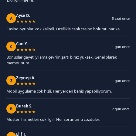
Tavsiye ederim.
Ayse D.
A
5 saat once
★★★★★
Casino oyunları cok kaliteli. Özellikle canlı casino bölümü harika.
Can Y.
C
1 gun once
★★★★☆
Bonuslar gayet iyi ama çevrim şartı biraz yuksek. Genel olarak
memnunum.
Zeynep A.
Z
1 gun once
★★★★★
Mobil uygulama cok hizli. Her yerden bahis yapabiliyorum.
Burak S.
B
2 gun once
★★★★★
Musteri hizmetleri cok ilgili. Her sorunumu cozduler.
Elif T.