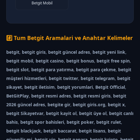
Betgit Mobil
#️⃣ Tum Betgit Aramalari ve Anahtar Kelimeler
betgit
,
betgit giris
,
betgit güncel adres
,
betgit yeni link
,
betgit mobil
,
betgit casino
,
betgit bonus
,
betgit free spin
,
betgit slot
,
betgit para yatırma
,
betgit para çekme
,
betgit
müşteri hizmetleri
,
betgit twitter
,
betgit telegram
,
betgit
sikayet
,
betgit iletisim
,
betgit yorumlari
,
Betgit Official
,
BetGitPlay
,
betgit resmi adres
,
betgit resmi giris
,
betgit
2026 güncel adres
,
betgite gir
,
betgit giris.org
,
betgit x
,
betgit Sikayetvar
,
betgit kayit ol
,
betgit üye ol
,
betgit canlı
bahis
,
betgit spor bahisleri
,
betgit poker
,
betgit rulet
,
betgit blackjack
,
betgit baccarat
,
betgit lisans
,
betgit
güvenilir mi
,
betgit vip
,
betgit papara
,
betgit kripto
,
betgit