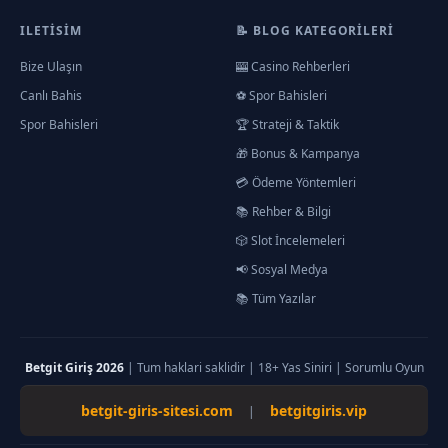
ILETISIM
📝 BLOG KATEGORILERI
Bize Ulaşın
🎰 Casino Rehberleri
Canlı Bahis
⚽ Spor Bahisleri
Spor Bahisleri
🏆 Strateji & Taktik
🎁 Bonus & Kampanya
💳 Ödeme Yöntemleri
📚 Rehber & Bilgi
🎲 Slot İncelemeleri
📢 Sosyal Medya
📚 Tüm Yazılar
Betgit Giriş 2026
| Tum haklari saklidir | 18+ Yas Siniri | Sorumlu Oyun
betgit-giris-sitesi.com
betgitgiris.vip
|