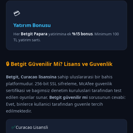
💳
Yatırım Bonusu
Her
Betgit Papara
yatirimina ek
%15 bonus
. Minimum 100
TL yatirim sarti.
🔒 Betgit Güvenilir Mi? Lisans ve Guvenlik
Betgit, Curacao lisansina
sahip uluslararasi bir bahis
platformudur. 256-bit SSL sifreleme, McAfee guvenlik
sertifikasi ve bagimsiz denetim kuruluslari tarafından test
edilen oyunlar sunar.
Betgit güvenilir mi
sorusunun cevabi:
Evet, binlerce kullanici tarafından guvenle tercih
edilmektedir.
✅
Curacao Lisansli