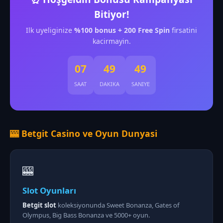
Bitiyor!
Ilk uyeliginize
%100 bonus + 200 Free Spin
firsatini
kacirmayin.
07
49
49
SAAT
DAKIKA
SANIYE
🎰 Betgit Casino ve Oyun Dunyasi
🎰
Slot Oyunları
Betgit slot
koleksiyonunda Sweet Bonanza, Gates of
Olympus, Big Bass Bonanza ve 5000+ oyun.