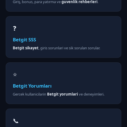
Giriş, bonus, para yatırma ve
guvenlik rehberleri
.
❓
Betgit SSS
Betgit sikayet
, giris sorunlari ve sik sorulan sorular.
⭐
Betgit Yorumları
Gercek kullanicilarin
Betgit yorumlari
ve deneyimleri.
📞