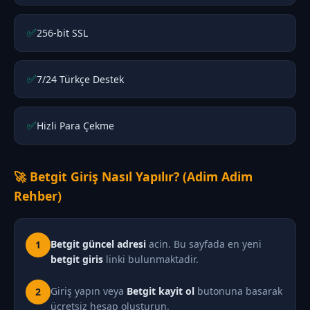
✅
256-bit SSL
✅
7/24 Türkçe Destek
✅
Hizli Para Çekme
🚀 Betgit Giriş Nasıl Yapılır? (Adim Adim
Rehber)
Betgit güncel adresi
acin. Bu sayfada en yeni
1
betgit giris
linki bulunmaktadir.
Giriş yapın veya
Betgit kayit ol
butonuna basarak
2
ücretsiz hesap oluşturun.