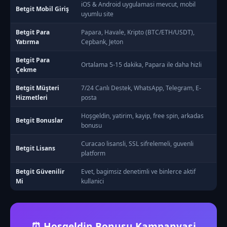
iOS & Android uygulamasi mevcut, mobil
Betgit Mobil Giriş
uyumlu site
Betgit Para
Papara, Havale, Kripto (BTC/ETH/USDT),
Yatırma
Cepbank, Jeton
Betgit Para
Ortalama 5-15 dakika, Papara ile daha hizli
Çekme
Betgit Müşteri
7/24 Canlı Destek, WhatsApp, Telegram, E-
Hizmetleri
posta
Hoşgeldin, yatirim, kayip, free spin, arkadas
Betgit Bonuslar
bonusu
Curacao lisansli, SSL sifrelemeli, guvenli
Betgit Lisans
platform
Betgit Güvenilir
Evet, bagimsiz denetimli ve binlerce aktif
Mi
kullanici
⏰ Hoşgeldin Bonusu Kampanyasi