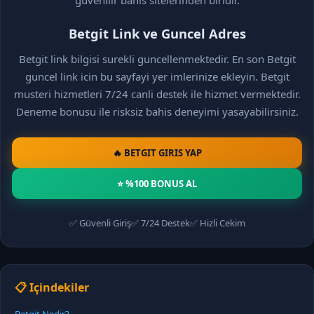
guvenilir bahis sitelerinden biridir.
Betgit Link ve Guncel Adres
Betgit link bilgisi surekli guncellenmektedir. En son Betgit
guncel link icin bu sayfayi yer imlerinize ekleyin. Betgit
musteri hizmetleri 7/24 canli destek ile hizmet vermektedir.
Deneme bonusu ile risksiz bahis deneyimi yasayabilirsiniz.
🔥 BETGIT GIRIS YAP
⭐ %100 BONUS AL
✅ Güvenli Giriş
✅ 7/24 Destek
✅ Hizli Cekim
📋 Içindekiler