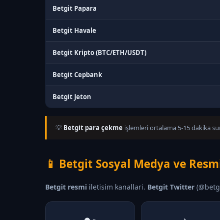
Betgit Papara
Betgit Havale
Betgit Kripto (BTC/ETH/USDT)
Betgit Cepbank
Betgit Jeton
💡
Betgit para çekme
işlemleri ortalama 5-15 dakika su
📱 Betgit Sosyal Medya ve Resm
Betgit resmi
iletisim kanallari.
Betgit Twitter
(@betgi