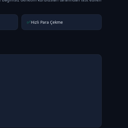
✅
Hizli Para Çekme