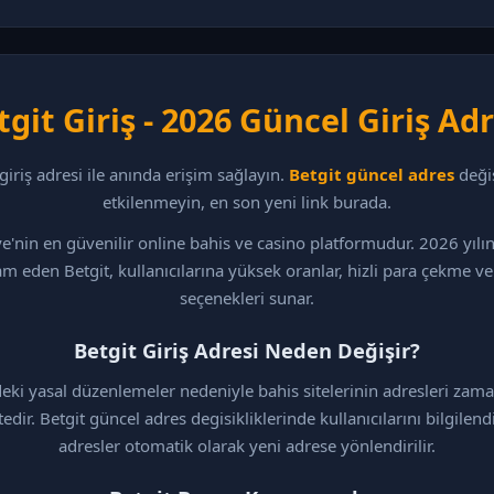
tgit Giriş - 2026 Güncel Giriş Adr
giriş adresi ile anında erişim sağlayın.
Betgit güncel adres
değiş
etkilenmeyin, en son yeni link burada.
ye'nin en güvenilir online bahis ve casino platformudur. 2026 yıl
 eden Betgit, kullanıcılarına yüksek oranlar, hizli para çekme v
seçenekleri sunar.
Betgit Giriş Adresi Neden Değişir?
deki yasal düzenlemeler nedeniyle bahis sitelerinin adresleri za
dir. Betgit güncel adres degisikliklerinde kullanıcılarını bilgilendi
adresler otomatik olarak yeni adrese yönlendirilir.