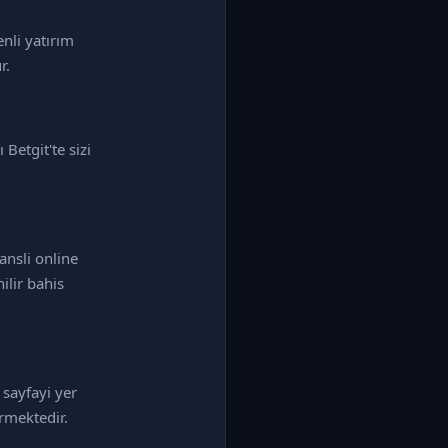
nli yatırım
r.
Betgit'te sizi
ansli online
ilir bahis
 sayfayi yer
ermektedir.