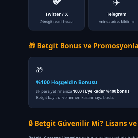
🐦
✈️
Twitter / X
Telegram
@betgit resmi hesabı
Aninda adres bildirimi
🎁 Betgit Bonus ve Promosyonla
🎁
%100 Hoşgeldin Bonusu
Ilk para yatırmaniza
1000 TL'ye kadar %100 bonus
.
Betgit kayit ol ve hemen kazanmaya basla.
🔒 Betgit Güvenilir Mi? Lisans v
Betgit, Curacao lisansina
sahip uluslararasi bir bahi