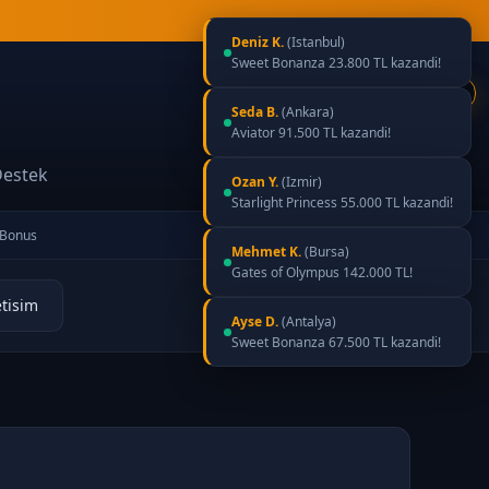
1767
kisi online
Destek
 Bonus
etisim