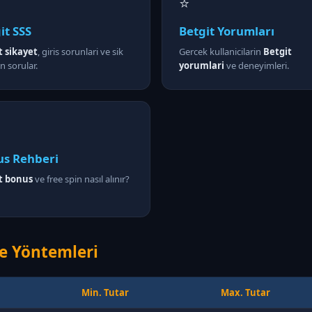
⭐
it SSS
Betgit Yorumları
t sikayet
, giris sorunlari ve sik
Gercek kullanicilarin
Betgit
n sorular.
yorumlari
ve deneyimleri.
us Rehberi
t bonus
ve free spin nasıl alınır?
e Yöntemleri
Min. Tutar
Max. Tutar