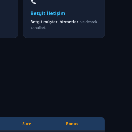
📞
Betgit İletişim
Betgit müşteri hizmetleri
ve destek
kanallari.
Sure
Bonus