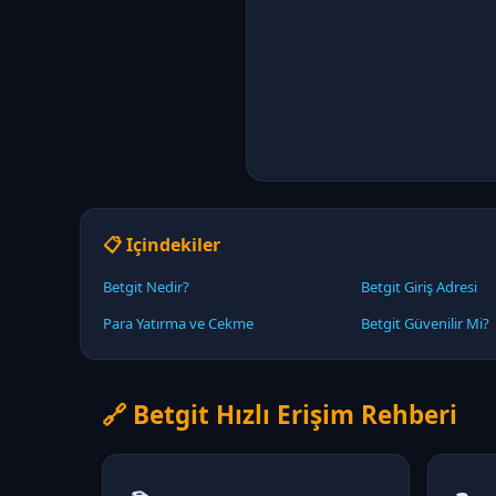
📋 Içindekiler
Betgit Nedir?
Betgit Giriş Adresi
Para Yatırma ve Cekme
Betgit Güvenilir Mi?
🔗 Betgit Hızlı Erişim Rehberi