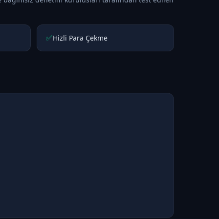
✅
Hizli Para Çekme