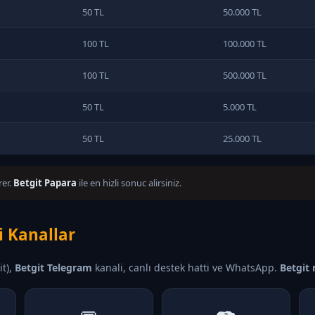
50 TL
50.000 TL
100 TL
100.000 TL
100 TL
500.000 TL
50 TL
5.000 TL
50 TL
25.000 TL
rer.
Betgit Papara
ile en hizli sonuc alirsiniz.
i Kanallar
t),
Betgit Telegram
kanali, canlı destek hatti ve WhatsApp.
Betgit 