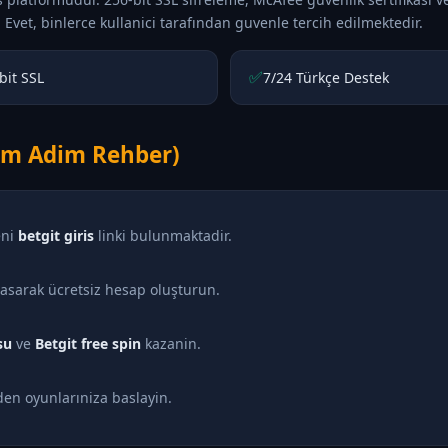
Evet, binlerce kullanici tarafından guvenle tercih edilmektedir.
✅
bit SSL
7/24 Türkçe Destek
Adim Adim Rehber)
eni
betgit giris
linki bulunmaktadir.
sarak ücretsiz hesap oluşturun.
su
ve
Betgit free spin
kazanin.
en oyunlarıniza baslayin.