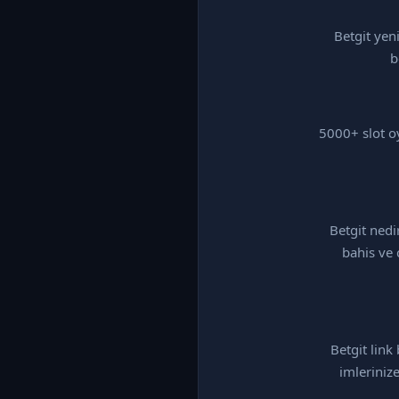
Betgit yen
b
5000+ slot oy
Betgit nedi
bahis ve 
Betgit link
imlerinize