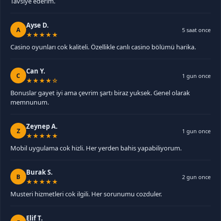
Tavsiye ederim.
Ayse D.
A
5 saat once
★★★★★
Casino oyunları cok kaliteli. Özellikle canlı casino bölümü harika.
Can Y.
C
1 gun once
★★★★☆
Bonuslar gayet iyi ama çevrim şartı biraz yuksek. Genel olarak
memnunum.
Zeynep A.
Z
1 gun once
★★★★★
Mobil uygulama cok hizli. Her yerden bahis yapabiliyorum.
Burak S.
B
2 gun once
★★★★★
Musteri hizmetleri cok ilgili. Her sorunumu cozduler.
Elif T.