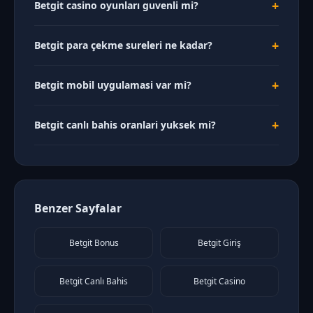
Betgit casino oyunları guvenli mi?
Betgit para çekme sureleri ne kadar?
Betgit mobil uygulamasi var mi?
Betgit canlı bahis oranlari yuksek mi?
Benzer Sayfalar
Betgit Bonus
Betgit Giriş
Betgit Canlı Bahis
Betgit Casino