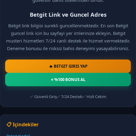
guvenilir bahis sitelerinden biridir.
Betgit Link ve Guncel Adres
Betgit link bilgisi surekli guncellenmektedir. En son Betgit
guncel link icin bu sayfayi yer imlerinize ekleyin. Betgit
musteri hizmetleri 7/24 canli destek ile hizmet vermektedir.
Deneme bonusu ile risksiz bahis deneyimi yasayabilirsiniz.
🔥 BETGIT GIRIS YAP
⭐ %100 BONUS AL
✅ Güvenli Giriş
✅ 7/24 Destek
✅ Hizli Cekim
📋 Içindekiler