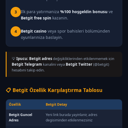
Ilk para yatırmaniza
%100 hoşgeldin bonusu
ve
3
Betgit free spin
kazanin.
Betgit casino
veya spor bahisleri bölümünden
4
oyunlarıniza baslayin.
💡
Ipucu:
Betgit adres
değişikliklerinden etkilenmemek icin
Betgit Telegram
kanalini veya
Betgit Twitter
(@betgit)
hesabıni takip edin.
📋 Betgit Özellik Karşılaştırma Tablosu
Özellik
Betgit Detay
Betgit Guncel
Yeni link burada yayinlanir, adres
Adres
degisiminden etkilenmezsiniz