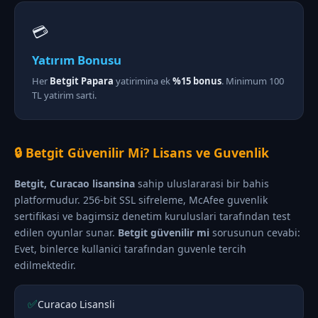
💳
Yatırım Bonusu
Her
Betgit Papara
yatirimina ek
%15 bonus
. Minimum 100
TL yatirim sarti.
🔒 Betgit Güvenilir Mi? Lisans ve Guvenlik
Betgit, Curacao lisansina
sahip uluslararasi bir bahis
platformudur. 256-bit SSL sifreleme, McAfee guvenlik
sertifikasi ve bagimsiz denetim kuruluslari tarafından test
edilen oyunlar sunar.
Betgit güvenilir mi
sorusunun cevabi:
Evet, binlerce kullanici tarafından guvenle tercih
edilmektedir.
✅
Curacao Lisansli