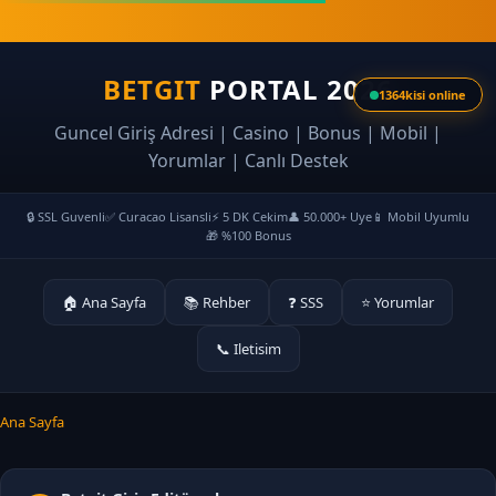
BETGIT
PORTAL 2026
1364
kisi online
Guncel Giriş Adresi | Casino | Bonus | Mobil |
Yorumlar | Canlı Destek
🔒 SSL Guvenli
✅ Curacao Lisansli
⚡ 5 DK Cekim
👤 50.000+ Uye
📱 Mobil Uyumlu
🎁 %100 Bonus
🏠 Ana Sayfa
📚 Rehber
❓ SSS
⭐ Yorumlar
📞 Iletisim
Ana Sayfa