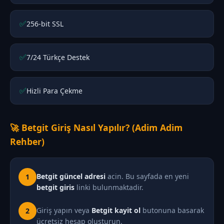
✅
256-bit SSL
✅
7/24 Türkçe Destek
✅
Hizli Para Çekme
🚀 Betgit Giriş Nasıl Yapılır? (Adim Adim
Rehber)
Betgit güncel adresi
acin. Bu sayfada en yeni
1
betgit giris
linki bulunmaktadir.
Giriş yapın veya
Betgit kayit ol
butonuna basarak
2
ücretsiz hesap oluşturun.