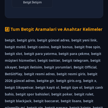
Betgit İletişim
#️⃣ Tum Betgit Aramalari ve Anahtar Kelimeler
betgit
,
betgit giris
,
betgit güncel adres
,
betgit yeni link
,
betgit mobil
,
betgit casino
,
betgit bonus
,
betgit free spin
,
betgit slot
,
betgit para yatırma
,
betgit para çekme
,
betgit
müşteri hizmetleri
,
betgit twitter
,
betgit telegram
,
betgit
sikayet
,
betgit iletisim
,
betgit yorumlari
,
Betgit Official
,
BetGitPlay
,
betgit resmi adres
,
betgit resmi giris
,
betgit
2026 güncel adres
,
betgite gir
,
betgit giris.org
,
betgit x
,
betgit Sikayetvar
,
betgit kayit ol
,
betgit üye ol
,
betgit canlı
bahis
,
betgit spor bahisleri
,
betgit poker
,
betgit rulet
,
betgit blackjack
,
betgit baccarat
,
betgit lisans
,
betgit
güvenilir mi
,
betgit vip
,
betgit papara
,
betgit kripto
,
betgit