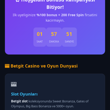
Bitiyor!
Ilk uyeliginize
%100 bonus + 200 Free Spin
firsatini
kacirmayin.
01
57
50
SAAT
DAKIKA
SANIYE
🎰 Betgit Casino ve Oyun Dunyasi
🎰
Slot Oyunları
Betgit slot
koleksiyonunda Sweet Bonanza, Gates of
Olympus, Big Bass Bonanza ve 5000+ oyun.