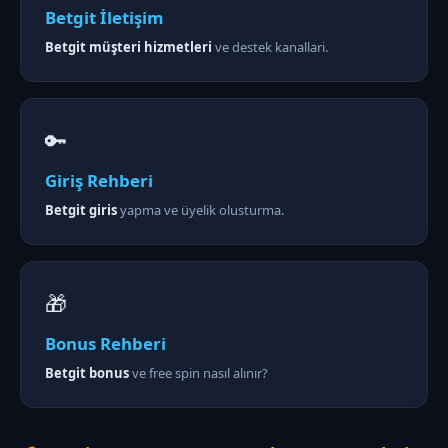
Betgit İletişim
Betgit müşteri hizmetleri
ve destek kanallari.
🔑
Giriş Rehberi
Betgit giris
yapma ve üyelik olusturma.
🎁
Bonus Rehberi
Betgit bonus
ve free spin nasıl alınır?