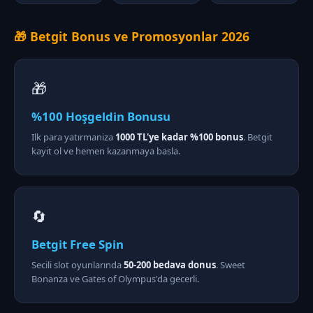
🎁 Betgit Bonus ve Promosyonlar 2026
🎁
%100 Hoşgeldin Bonusu
Ilk para yatırmaniza
1000 TL'ye kadar %100 bonus
. Betgit
kayit ol ve hemen kazanmaya basla.
🔄
Betgit Free Spin
Secili slot oyunlarında
50-200 bedava donus
. Sweet
Bonanza ve Gates of Olympus'da gecerli.