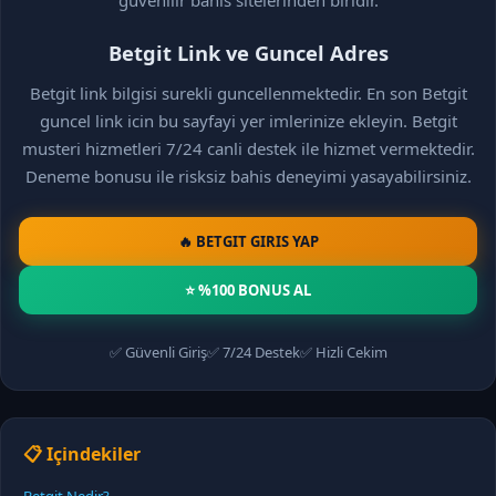
guvenilir bahis sitelerinden biridir.
Betgit Link ve Guncel Adres
Betgit link bilgisi surekli guncellenmektedir. En son Betgit
guncel link icin bu sayfayi yer imlerinize ekleyin. Betgit
musteri hizmetleri 7/24 canli destek ile hizmet vermektedir.
Deneme bonusu ile risksiz bahis deneyimi yasayabilirsiniz.
🔥 BETGIT GIRIS YAP
⭐ %100 BONUS AL
✅ Güvenli Giriş
✅ 7/24 Destek
✅ Hizli Cekim
📋 Içindekiler