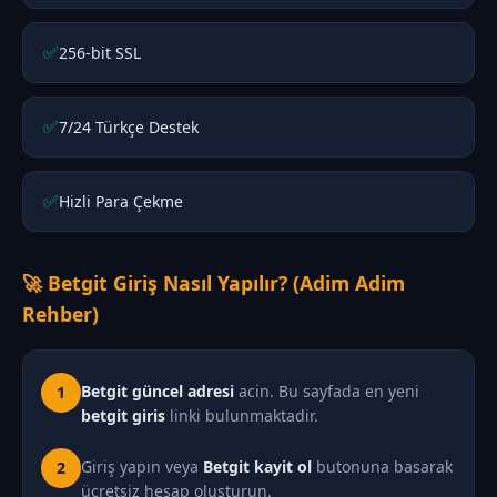
✅
256-bit SSL
✅
7/24 Türkçe Destek
✅
Hizli Para Çekme
🚀 Betgit Giriş Nasıl Yapılır? (Adim Adim
Rehber)
Betgit güncel adresi
acin. Bu sayfada en yeni
1
betgit giris
linki bulunmaktadir.
Giriş yapın veya
Betgit kayit ol
butonuna basarak
2
ücretsiz hesap oluşturun.