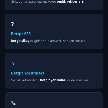
Giriş, bonus, para yatırma ve
guvenlik rehberleri
.
❓
Betgit SSS
Betgit sikayet
, giris sorunlari ve sik sorulan sorular.
⭐
Betgit Yorumları
Gercek kullanicilarin
Betgit yorumlari
ve deneyimleri.
📞