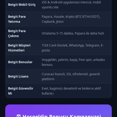
iOS & Android uygulamasi mevcut, mobil
Betgit Mobil Giriş
uyumlu site
Betgit Para
Papara, Havale, Kripto (BTC/ETH/USDT),
Yatırma
Cepbank, Jeton
Betgit Para
Ortalama 5-15 dakika, Papara ile daha hizli
Çekme
Betgit Müşteri
7/24 Canlı Destek, WhatsApp, Telegram, E-
Hizmetleri
posta
Hoşgeldin, yatirim, kayip, free spin, arkadas
Betgit Bonuslar
bonusu
Curacao lisansli, SSL sifrelemeli, guvenli
Betgit Lisans
platform
Betgit Güvenilir
Evet, bagimsiz denetimli ve binlerce aktif
Mi
kullanici
⏰ Hoşgeldin Bonusu Kampanyasi