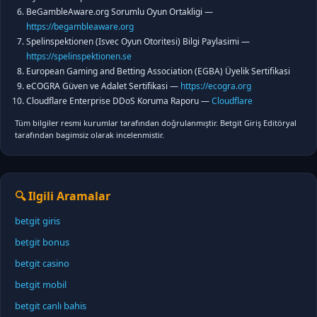
BeGambleAware.org Sorumlu Oyun Ortakligi —
https://begambleaware.org
Spelinspektionen (Isvec Oyun Otoritesi) Bilgi Paylasimi —
https://spelinspektionen.se
European Gaming and Betting Association (EGBA) Üyelik Sertifikasi
eCOGRA Güven ve Adalet Sertifikasi —
https://ecogra.org
Cloudflare Enterprise DDoS Koruma Raporu —
Cloudflare
Tüm bilgiler resmi kurumlar tarafından doğrulanmıştir. Betgit Giriş Editöryal
tarafından bagimsiz olarak incelenmistir.
🔍 Ilgili Aramalar
betgit giris
betgit bonus
betgit casino
betgit mobil
betgit canlı bahis