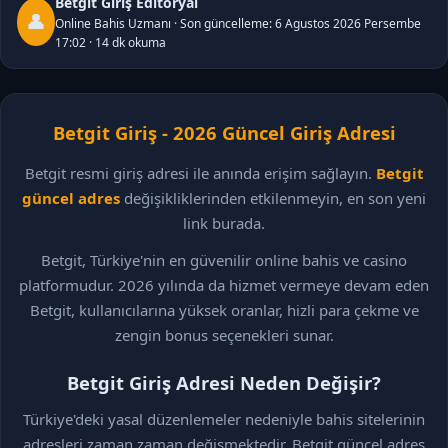
Betgit Giriş Editöryal
👤
Online Bahis Uzmanı · Son güncelleme: 6 Agustos 2026 Persembe
17:02 ·
14
dk okuma
Betgit Giriş - 2026 Güncel Giriş Adresi
Betgit resmi giriş adresi ile anında erişim sağlayın.
Betgit
güncel adres
değişikliklerinden etkilenmeyin, en son yeni
link burada.
Betgit, Türkiye'nin en güvenilir online bahis ve casino
platformudur. 2026 yılında da hizmet vermeye devam eden
Betgit, kullanıcılarına yüksek oranlar, hizli para çekme ve
zengin bonus seçenekleri sunar.
Betgit Giriş Adresi Neden Değişir?
Türkiye'deki yasal düzenlemeler nedeniyle bahis sitelerinin
adresleri zaman zaman değişmektedir. Betgit güncel adres