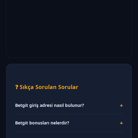
❓ Sıkça Sorulan Sorular
Betgit giriş adresi nasıl bulunur?
Betgit bonusları nelerdir?