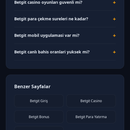
Betgit casino oyunları guvenli mi?
Betgit para çekme sureleri ne kadar?
Betgit mobil uygulamasi var mi?
Betgit canlı bahis oranlari yuksek mi?
Benzer Sayfalar
Betgit Giriş
Betgit Casino
Betgit Bonus
Betgit Para Yatırma