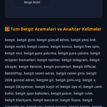
Betgit Mobil
#️⃣ Tum Betgit Aramalari ve Anahtar Kelimeler
betgit
,
betgit giris
,
betgit güncel adres
,
betgit yeni link
,
betgit mobil
,
betgit casino
,
betgit bonus
,
betgit free spin
,
betgit slot
,
betgit para yatırma
,
betgit para çekme
,
betgit
müşteri hizmetleri
,
betgit twitter
,
betgit telegram
,
betgit
sikayet
,
betgit iletisim
,
betgit yorumlari
,
Betgit Official
,
BetGitPlay
,
betgit resmi adres
,
betgit resmi giris
,
betgit
2026 güncel adres
,
betgite gir
,
betgit giris.org
,
betgit x
,
betgit Sikayetvar
,
betgit kayit ol
,
betgit üye ol
,
betgit canlı
bahis
,
betgit spor bahisleri
,
betgit poker
,
betgit rulet
,
betgit blackjack
,
betgit baccarat
,
betgit lisans
,
betgit
güvenilir mi
,
betgit vip
,
betgit papara
,
betgit kripto
,
betgit