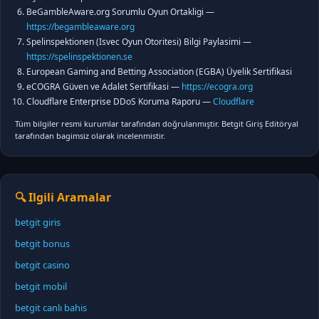
BeGambleAware.org Sorumlu Oyun Ortakligi —
https://begambleaware.org
Spelinspektionen (Isvec Oyun Otoritesi) Bilgi Paylasimi —
https://spelinspektionen.se
European Gaming and Betting Association (EGBA) Üyelik Sertifikasi
eCOGRA Güven ve Adalet Sertifikasi —
https://ecogra.org
Cloudflare Enterprise DDoS Koruma Raporu —
Cloudflare
Tüm bilgiler resmi kurumlar tarafından doğrulanmıştir. Betgit Giriş Editöryal
tarafından bagimsiz olarak incelenmistir.
🔍 Ilgili Aramalar
betgit giris
betgit bonus
betgit casino
betgit mobil
betgit canlı bahis