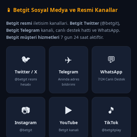
📱 Betgit Sosyal Medya ve Resmi Kanallar
Betgit resmi
iletisim kanallari.
Betgit Twitter
(@betgit),
Betgit Telegram
kanali, canlı destek hatti ve WhatsApp.
Betgit müşteri hizmetleri
7 gun 24 saat aktiftir.
🐦
✈️
💬
Twitter / X
Telegram
WhatsApp
@betgit resmi
Aninda adres
7/24 Canlı Destek
hesabı
bildirimi
📷
▶️
🎵
Instagram
YouTube
TikTok
@betgit
Betgit kanali
@betgitplay