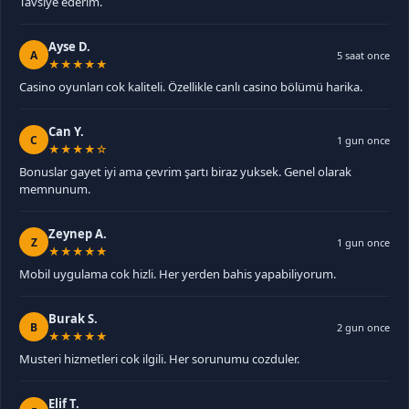
Tavsiye ederim.
Ayse D.
A
5 saat once
★★★★★
Casino oyunları cok kaliteli. Özellikle canlı casino bölümü harika.
Can Y.
C
1 gun once
★★★★☆
Bonuslar gayet iyi ama çevrim şartı biraz yuksek. Genel olarak
memnunum.
Zeynep A.
Z
1 gun once
★★★★★
Mobil uygulama cok hizli. Her yerden bahis yapabiliyorum.
Burak S.
B
2 gun once
★★★★★
Musteri hizmetleri cok ilgili. Her sorunumu cozduler.
Elif T.