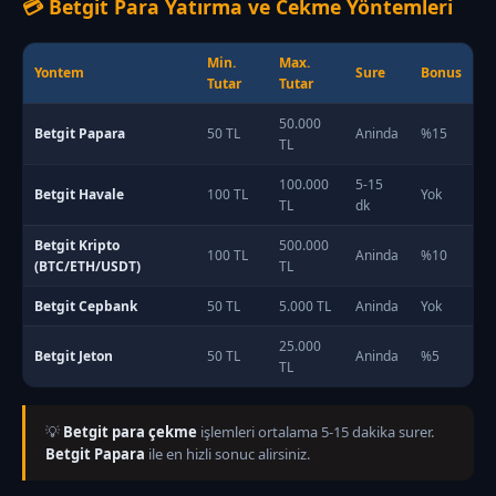
💳 Betgit Para Yatırma ve Cekme Yöntemleri
Min.
Max.
Yontem
Sure
Bonus
Tutar
Tutar
50.000
Betgit Papara
50 TL
Aninda
%15
TL
100.000
5-15
Betgit Havale
100 TL
Yok
TL
dk
Betgit Kripto
500.000
100 TL
Aninda
%10
(BTC/ETH/USDT)
TL
Betgit Cepbank
50 TL
5.000 TL
Aninda
Yok
25.000
Betgit Jeton
50 TL
Aninda
%5
TL
💡
Betgit para çekme
işlemleri ortalama 5-15 dakika surer.
Betgit Papara
ile en hizli sonuc alirsiniz.