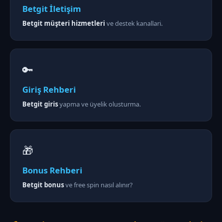
Betgit İletişim
Betgit müşteri hizmetleri
ve destek kanallari.
🔑
Giriş Rehberi
Betgit giris
yapma ve üyelik olusturma.
🎁
Bonus Rehberi
Betgit bonus
ve free spin nasıl alınır?