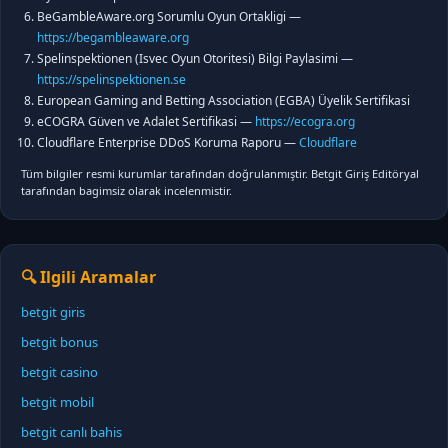
BeGambleAware.org Sorumlu Oyun Ortakligi —
https://begambleaware.org
Spelinspektionen (Isvec Oyun Otoritesi) Bilgi Paylasimi —
https://spelinspektionen.se
European Gaming and Betting Association (EGBA) Üyelik Sertifikasi
eCOGRA Güven ve Adalet Sertifikasi —
https://ecogra.org
Cloudflare Enterprise DDoS Koruma Raporu —
Cloudflare
Tüm bilgiler resmi kurumlar tarafından doğrulanmıştir. Betgit Giriş Editöryal
tarafından bagimsiz olarak incelenmistir.
🔍 Ilgili Aramalar
betgit giris
betgit bonus
betgit casino
betgit mobil
betgit canlı bahis