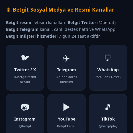
📱 Betgit Sosyal Medya ve Resmi Kanallar
Betgit resmi
iletisim kanallari.
Betgit Twitter
(@betgit),
Betgit Telegram
kanali, canlı destek hatti ve WhatsApp.
Betgit müşteri hizmetleri
7 gun 24 saat aktiftir.
🐦
✈️
💬
Twitter / X
Telegram
WhatsApp
@betgit resmi
Aninda adres
7/24 Canlı Destek
hesabı
bildirimi
📷
▶️
🎵
Instagram
YouTube
TikTok
@betgit
Betgit kanali
@betgitplay