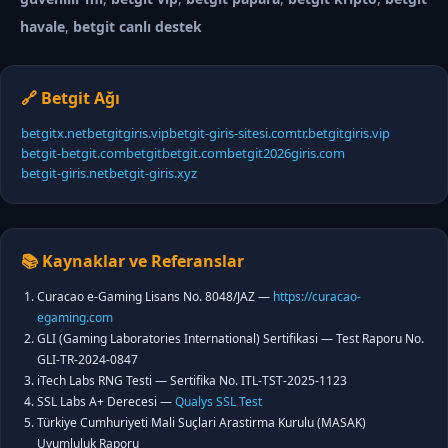
havale
,
betgit canlı destek
🔗 Betgit Ağı
betgitx.net
betgitgiris.vip
betgit-giris-sitesi.com
tr.betgitgiris.vip
betgit-betgit.com
betgitbetgit.com
betgit2026giris.com
betgit-giris.net
betgit-giris.xyz
📚 Kaynaklar ve Referanslar
Curacao e-Gaming Lisans No. 8048/JAZ —
https://curacao-
egaming.com
GLI (Gaming Laboratories International) Sertifikasi — Test Raporu No.
GLI-TR-2024-0847
iTech Labs RNG Testi — Sertifika No. ITL-TST-2025-1123
SSL Labs A+ Derecesi —
Qualys SSL Test
Türkiye Cumhuriyeti Mali Suçlari Arastirma Kurulu (MASAK)
Uyumluluk Raporu