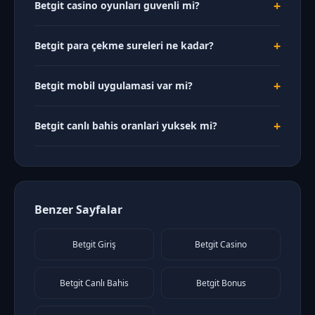
Betgit casino oyunları guvenli mi?
Betgit para çekme sureleri ne kadar?
Betgit mobil uygulamasi var mi?
Betgit canlı bahis oranlari yuksek mi?
Benzer Sayfalar
Betgit Giriş
Betgit Casino
Betgit Canlı Bahis
Betgit Bonus