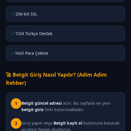
✅
256-bit SSL
✅
7/24 Türkçe Destek
✅
Hizli Para Çekme
🚀 Betgit Giriş Nasıl Yapılır? (Adim Adim
Rehber)
Betgit güncel adresi
acin. Bu sayfada en yeni
1
betgit giris
linki bulunmaktadir.
Giriş yapın veya
Betgit kayit ol
butonuna basarak
2
ücretsiz hesap oluşturun.