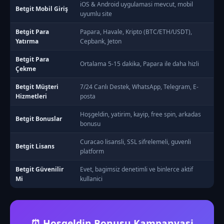
iOS & Android uygulamasi mevcut, mobil
Betgit Mobil Giriş
uyumlu site
Betgit Para
Papara, Havale, Kripto (BTC/ETH/USDT),
Yatırma
Cepbank, Jeton
Betgit Para
Ortalama 5-15 dakika, Papara ile daha hizli
Çekme
Betgit Müşteri
7/24 Canlı Destek, WhatsApp, Telegram, E-
Hizmetleri
posta
Hoşgeldin, yatirim, kayip, free spin, arkadas
Betgit Bonuslar
bonusu
Curacao lisansli, SSL sifrelemeli, guvenli
Betgit Lisans
platform
Betgit Güvenilir
Evet, bagimsiz denetimli ve binlerce aktif
Mi
kullanici
⏰ Hoşgeldin Bonusu Kampanyasi