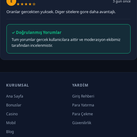
E
3 gun once
★★★★☆
Oranlar gercekten yuksek. Diger sitelere gore daha avantajlı.
✓ Doğrulanmış Yorumlar
Tum yorumlar gercek kullanicilara aittir ve moderasyon ekibimiz
tarafından incelenmistir.
KURUMSAL
YARDIM
Ana Sayfa
Giriş Rehberi
Bonuslar
Para Yatırma
Casino
Para Çekme
Mobil
Güvenilirlik
Blog