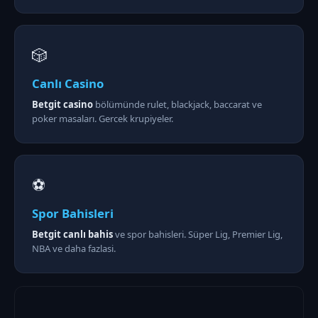
🎲
Canlı Casino
Betgit casino
bölümünde rulet, blackjack, baccarat ve
poker masaları. Gercek krupiyeler.
⚽
Spor Bahisleri
Betgit canlı bahis
ve spor bahisleri. Süper Lig, Premier Lig,
NBA ve daha fazlasi.