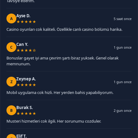
Tavsiye ederim.
Ayse D.
A
5 saat once
★★★★★
Casino oyunları cok kaliteli. Özellikle canlı casino bölümü harika.
Can Y.
C
1 gun once
★★★★☆
Bonuslar gayet iyi ama çevrim şartı biraz yuksek. Genel olarak
memnunum.
Zeynep A.
Z
1 gun once
★★★★★
Mobil uygulama cok hizli. Her yerden bahis yapabiliyorum.
Burak S.
B
2 gun once
★★★★★
Musteri hizmetleri cok ilgili. Her sorunumu cozduler.
Elif T.