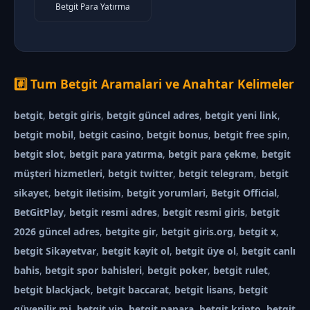
Betgit Para Yatırma
#️⃣ Tum Betgit Aramalari ve Anahtar Kelimeler
betgit
,
betgit giris
,
betgit güncel adres
,
betgit yeni link
,
betgit mobil
,
betgit casino
,
betgit bonus
,
betgit free spin
,
betgit slot
,
betgit para yatırma
,
betgit para çekme
,
betgit
müşteri hizmetleri
,
betgit twitter
,
betgit telegram
,
betgit
sikayet
,
betgit iletisim
,
betgit yorumlari
,
Betgit Official
,
BetGitPlay
,
betgit resmi adres
,
betgit resmi giris
,
betgit
2026 güncel adres
,
betgite gir
,
betgit giris.org
,
betgit x
,
betgit Sikayetvar
,
betgit kayit ol
,
betgit üye ol
,
betgit canlı
bahis
,
betgit spor bahisleri
,
betgit poker
,
betgit rulet
,
betgit blackjack
,
betgit baccarat
,
betgit lisans
,
betgit
güvenilir mi
,
betgit vip
,
betgit papara
,
betgit kripto
,
betgit