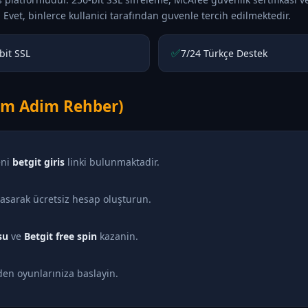
Evet, binlerce kullanici tarafından guvenle tercih edilmektedir.
✅
bit SSL
7/24 Türkçe Destek
Adim Adim Rehber)
eni
betgit giris
linki bulunmaktadir.
sarak ücretsiz hesap oluşturun.
su
ve
Betgit free spin
kazanin.
en oyunlarıniza baslayin.