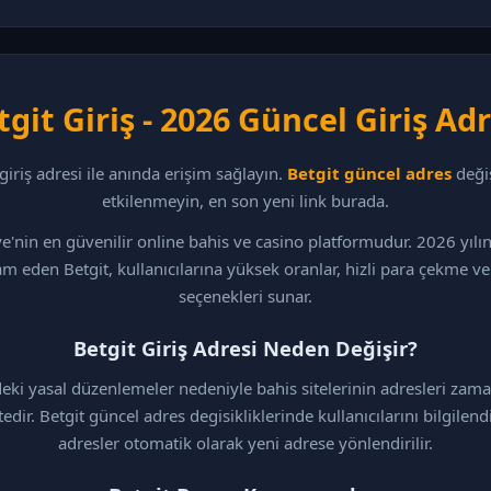
tgit Giriş - 2026 Güncel Giriş Adr
giriş adresi ile anında erişim sağlayın.
Betgit güncel adres
değiş
etkilenmeyin, en son yeni link burada.
ye'nin en güvenilir online bahis ve casino platformudur. 2026 yıl
 eden Betgit, kullanıcılarına yüksek oranlar, hizli para çekme v
seçenekleri sunar.
Betgit Giriş Adresi Neden Değişir?
deki yasal düzenlemeler nedeniyle bahis sitelerinin adresleri za
dir. Betgit güncel adres degisikliklerinde kullanıcılarını bilgilendi
adresler otomatik olarak yeni adrese yönlendirilir.