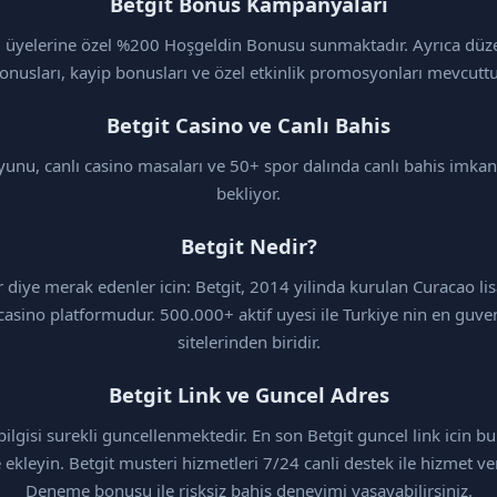
Betgit Bonus Kampanyaları
i üyelerine özel %200 Hoşgeldin Bonusu sunmaktadır. Ayrıca düze
onusları, kayip bonusları ve özel etkinlik promosyonları mevcuttu
Betgit Casino ve Canlı Bahis
unu, canlı casino masaları ve 50+ spor dalında canlı bahis imkanı 
bekliyor.
Betgit Nedir?
r diye merak edenler icin: Betgit, 2014 yilinda kurulan Curacao lis
casino platformudur. 500.000+ aktif uyesi ile Turkiye nin en guven
sitelerinden biridir.
Betgit Link ve Guncel Adres
 bilgisi surekli guncellenmektedir. En son Betgit guncel link icin bu
 ekleyin. Betgit musteri hizmetleri 7/24 canli destek ile hizmet v
Deneme bonusu ile risksiz bahis deneyimi yasayabilirsiniz.