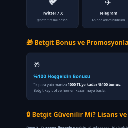
🐦
✈️
Twitter / X
Telegram
@betgit resmi hesabı
Aninda adres bildirimi
🎁 Betgit Bonus ve Promosyonla
🎁
%100 Hoşgeldin Bonusu
Ilk para yatırmaniza
1000 TL'ye kadar %100 bonus
.
Betgit kayit ol ve hemen kazanmaya basla.
🔒 Betgit Güvenilir Mi? Lisans v
Betgit, Curacao lisansina
sahip uluslararasi bir bahi