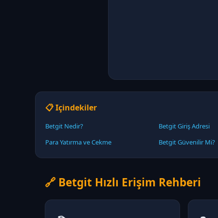
📋 Içindekiler
Betgit Nedir?
Betgit Giriş Adresi
Para Yatırma ve Cekme
Betgit Güvenilir Mi?
🔗 Betgit Hızlı Erişim Rehberi