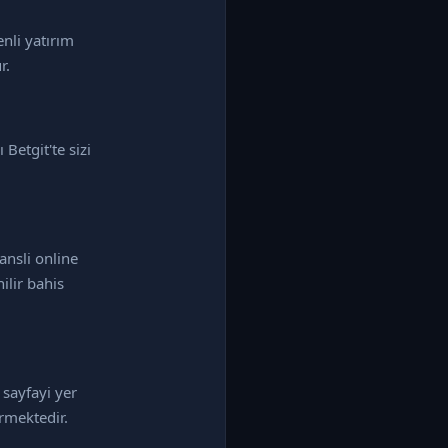
nli yatırım
r.
Betgit'te sizi
ansli online
ilir bahis
 sayfayi yer
ermektedir.