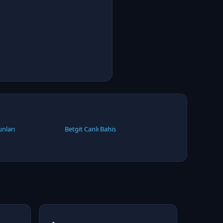
nları
Betgit Canlı Bahis