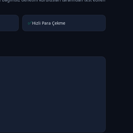
✅
Hizli Para Çekme