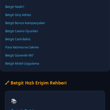
Betgit Nedir?
Betgit Giriş Adresi
Betgit Bonus Kampanyaları
Betgit Casino Oyunları
Betgit Canlı Bahis
Para Yatırma ve Cekme
Betgit Güvenilir Mi?
Betgit Mobil Uygulama
🔗 Betgit Hızlı Erişim Rehberi
📚