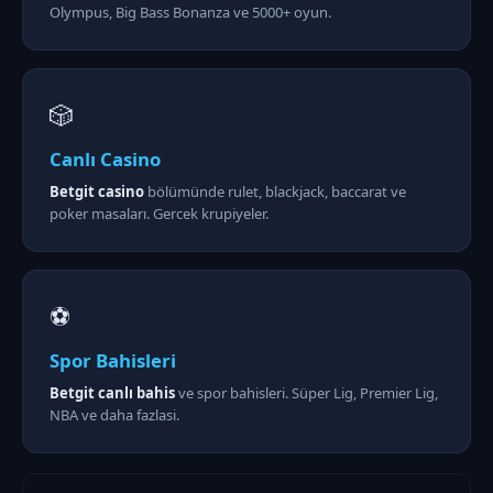
Olympus, Big Bass Bonanza ve 5000+ oyun.
🎲
Canlı Casino
Betgit casino
bölümünde rulet, blackjack, baccarat ve
poker masaları. Gercek krupiyeler.
⚽
Spor Bahisleri
Betgit canlı bahis
ve spor bahisleri. Süper Lig, Premier Lig,
NBA ve daha fazlasi.