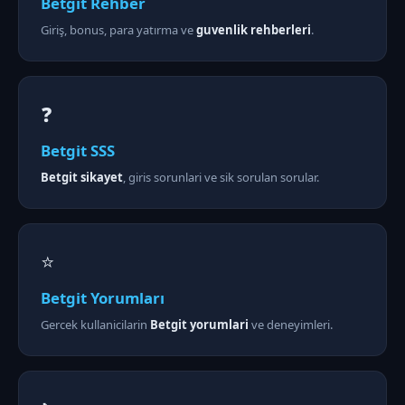
Betgit Rehber
Giriş, bonus, para yatırma ve
guvenlik rehberleri
.
❓
Betgit SSS
Betgit sikayet
, giris sorunlari ve sik sorulan sorular.
⭐
Betgit Yorumları
Gercek kullanicilarin
Betgit yorumlari
ve deneyimleri.