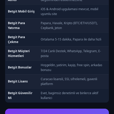
iOS & Android uygulamasi mevcut, mobil
Betgit Mobil Giriş
uyumlu site
Betgit Para
Papara, Havale, Kripto (BTC/ETH/USDT),
Yatırma
Cepbank, Jeton
Betgit Para
Ortalama 5-15 dakika, Papara ile daha hizli
Çekme
Betgit Müşteri
7/24 Canlı Destek, WhatsApp, Telegram, E-
Hizmetleri
posta
Hoşgeldin, yatirim, kayip, free spin, arkadas
Betgit Bonuslar
bonusu
Curacao lisansli, SSL sifrelemeli, guvenli
Betgit Lisans
platform
Betgit Güvenilir
Evet, bagimsiz denetimli ve binlerce aktif
Mi
kullanici