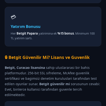
💳
Yatırım Bonusu
Her
Betgit Papara
yatirimina ek
%15 bonus
. Minimum 100
TL yatirim sarti.
🔒 Betgit Güvenilir Mi? Lisans ve Guvenlik
Betgit, Curacao lisansina
sahip uluslararasi bir bahis
platformudur. 256-bit SSL sifreleme, McAfee guvenlik
sertifikasi ve bagimsiz denetim kuruluslari tarafından test
edilen oyunlar sunar.
Betgit güvenilir mi
sorusunun cevabi:
Evet, binlerce kullanici tarafından guvenle tercih
edilmektedir.