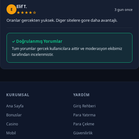
Elif T.
E
3 gun once
★★★★☆
Oranlar gercekten yuksek. Diger sitelere gore daha avantajlı.
✓ Doğrulanmış Yorumlar
Tum yorumlar gercek kullanicilara aittir ve moderasyon ekibimiz
tarafından incelenmistir.
KURUMSAL
YARDIM
Ana Sayfa
Giriş Rehberi
Bonuslar
Para Yatırma
Casino
Para Çekme
Mobil
Güvenilirlik