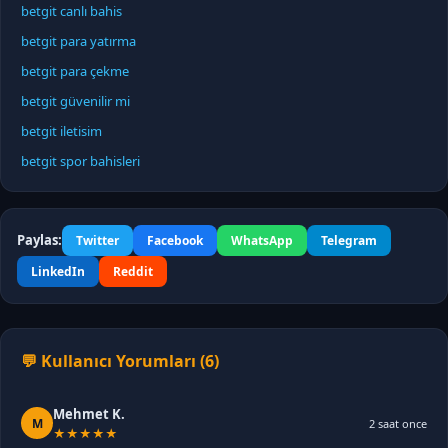
betgit canlı bahis
betgit para yatırma
betgit para çekme
betgit güvenilir mi
betgit iletisim
betgit spor bahisleri
Paylas:
Twitter
Facebook
WhatsApp
Telegram
LinkedIn
Reddit
💬 Kullanıcı Yorumları (6)
Mehmet K.
M
2 saat once
★★★★★