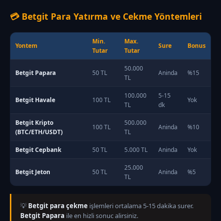
💳 Betgit Para Yatırma ve Cekme Yöntemleri
Min.
Max.
Yontem
Sure
Bonus
Tutar
Tutar
50.000
Betgit Papara
50 TL
Aninda
%15
TL
100.000
5-15
Betgit Havale
100 TL
Yok
TL
dk
Betgit Kripto
500.000
100 TL
Aninda
%10
(BTC/ETH/USDT)
TL
Betgit Cepbank
50 TL
5.000 TL
Aninda
Yok
25.000
Betgit Jeton
50 TL
Aninda
%5
TL
💡
Betgit para çekme
işlemleri ortalama 5-15 dakika surer.
Betgit Papara
ile en hizli sonuc alirsiniz.