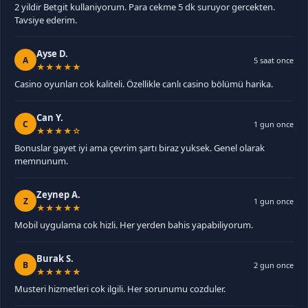
2 yildir Betgit kullaniyorum. Para cekme 5 dk suruyor gercekten.
Tavsiye ederim.
Ayse D.
A
5 saat once
★★★★★
Casino oyunları cok kaliteli. Özellikle canlı casino bölümü harika.
Can Y.
C
1 gun once
★★★★☆
Bonuslar gayet iyi ama çevrim şartı biraz yuksek. Genel olarak
memnunum.
Zeynep A.
Z
1 gun once
★★★★★
Mobil uygulama cok hizli. Her yerden bahis yapabiliyorum.
Burak S.
B
2 gun once
★★★★★
Musteri hizmetleri cok ilgili. Her sorunumu cozduler.