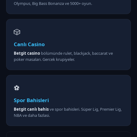
Olympus, Big Bass Bonanza ve 5000+ oyun.
🎲
Canlı Casino
Betgit casino
bölümünde rulet, blackjack, baccarat ve
poker masaları. Gercek krupiyeler.
⚽
Spor Bahisleri
Betgit canlı bahis
ve spor bahisleri. Süper Lig, Premier Lig,
NBA ve daha fazlasi.