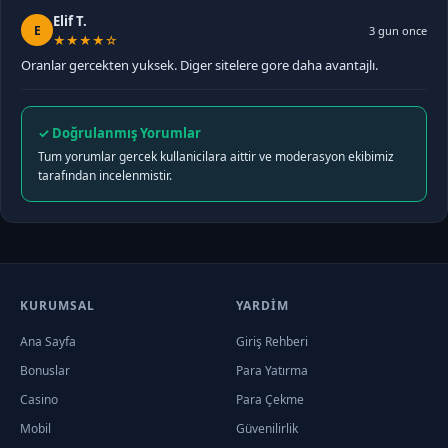
Elif T.
E
3 gun once
★★★★☆
Oranlar gercekten yuksek. Diger sitelere gore daha avantajlı.
✓ Doğrulanmış Yorumlar
Tum yorumlar gercek kullanicilara aittir ve moderasyon ekibimiz
tarafından incelenmistir.
KURUMSAL
YARDIM
Ana Sayfa
Giriş Rehberi
Bonuslar
Para Yatırma
Casino
Para Çekme
Mobil
Güvenilirlik