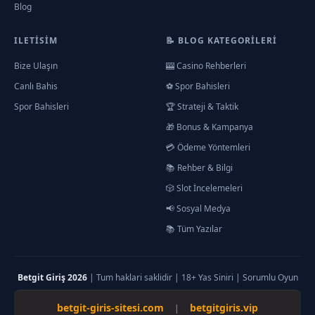
Blog
ILETISIM
📝 BLOG KATEGORILERI
Bize Ulaşın
🎰 Casino Rehberleri
Canlı Bahis
⚽ Spor Bahisleri
Spor Bahisleri
🏆 Strateji & Taktik
🎁 Bonus & Kampanya
💳 Ödeme Yöntemleri
📚 Rehber & Bilgi
🎲 Slot İncelemeleri
📢 Sosyal Medya
📚 Tüm Yazılar
Betgit Giriş 2026
| Tum haklari saklidir | 18+ Yas Siniri | Sorumlu Oyun
betgit-giris-sitesi.com
betgitgiris.vip
|