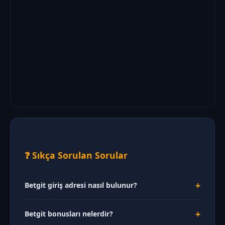
❓ Sıkça Sorulan Sorular
Betgit giriş adresi nasıl bulunur?
Betgit bonusları nelerdir?