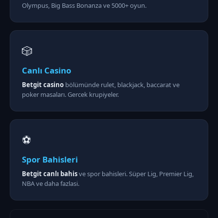
Olympus, Big Bass Bonanza ve 5000+ oyun.
🎲
Canlı Casino
Betgit casino
bölümünde rulet, blackjack, baccarat ve
poker masaları. Gercek krupiyeler.
⚽
Spor Bahisleri
Betgit canlı bahis
ve spor bahisleri. Süper Lig, Premier Lig,
NBA ve daha fazlasi.