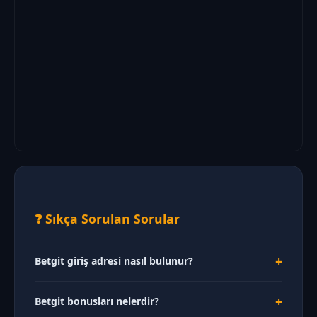
❓ Sıkça Sorulan Sorular
Betgit giriş adresi nasıl bulunur?
Betgit bonusları nelerdir?