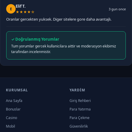
Elif T.
E
3 gun once
★★★★☆
Oranlar gercekten yuksek. Diger sitelere gore daha avantajlı.
✓ Doğrulanmış Yorumlar
Tum yorumlar gercek kullanicilara aittir ve moderasyon ekibimiz
tarafından incelenmistir.
KURUMSAL
YARDIM
Ana Sayfa
Giriş Rehberi
Bonuslar
Para Yatırma
Casino
Para Çekme
Mobil
Güvenilirlik