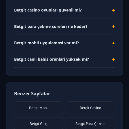
Betgit casino oyunları guvenli mi?
Betgit para çekme sureleri ne kadar?
Betgit mobil uygulamasi var mi?
Betgit canlı bahis oranlari yuksek mi?
Benzer Sayfalar
Betgit Mobil
Betgit Casino
Betgit Giriş
Betgit Para Çekme