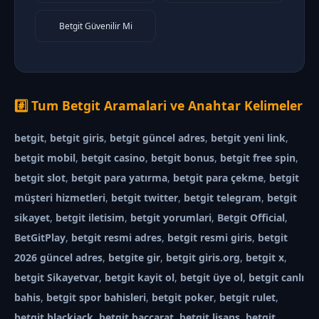
Betgit Güvenilir Mi
#️⃣ Tum Betgit Aramalari ve Anahtar Kelimeler
betgit
,
betgit giris
,
betgit güncel adres
,
betgit yeni link
,
betgit mobil
,
betgit casino
,
betgit bonus
,
betgit free spin
,
betgit slot
,
betgit para yatırma
,
betgit para çekme
,
betgit
müşteri hizmetleri
,
betgit twitter
,
betgit telegram
,
betgit
sikayet
,
betgit iletisim
,
betgit yorumlari
,
Betgit Official
,
BetGitPlay
,
betgit resmi adres
,
betgit resmi giris
,
betgit
2026 güncel adres
,
betgite gir
,
betgit giris.org
,
betgit x
,
betgit Sikayetvar
,
betgit kayit ol
,
betgit üye ol
,
betgit canlı
bahis
,
betgit spor bahisleri
,
betgit poker
,
betgit rulet
,
betgit blackjack
,
betgit baccarat
,
betgit lisans
,
betgit