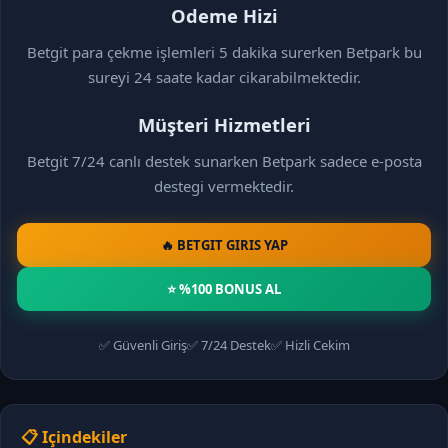
Odeme Hizi
Betgit para çekme işlemleri 5 dakika surerken Betpark bu
sureyi 24 saate kadar cikarabilmektedir.
Müşteri Hizmetleri
Betgit 7/24 canlı destek sunarken Betpark sadece e-posta
destegi vermektedir.
🔥 BETGIT GIRIS YAP
⭐ %100 BONUS AL
✅ Güvenli Giriş
✅ 7/24 Destek
✅ Hizli Cekim
📋 Içindekiler