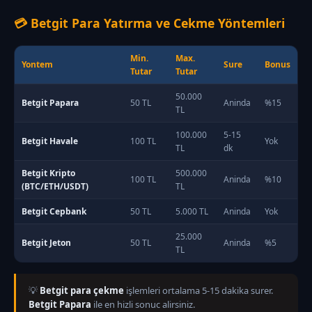
💳 Betgit Para Yatırma ve Cekme Yöntemleri
Min.
Max.
Yontem
Sure
Bonus
Tutar
Tutar
50.000
Betgit Papara
50 TL
Aninda
%15
TL
100.000
5-15
Betgit Havale
100 TL
Yok
TL
dk
Betgit Kripto
500.000
100 TL
Aninda
%10
(BTC/ETH/USDT)
TL
Betgit Cepbank
50 TL
5.000 TL
Aninda
Yok
25.000
Betgit Jeton
50 TL
Aninda
%5
TL
💡
Betgit para çekme
işlemleri ortalama 5-15 dakika surer.
Betgit Papara
ile en hizli sonuc alirsiniz.