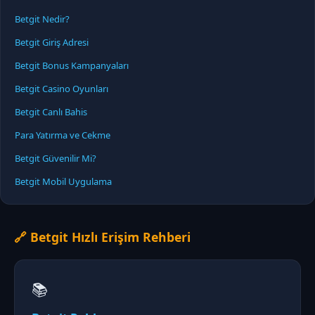
Betgit Nedir?
Betgit Giriş Adresi
Betgit Bonus Kampanyaları
Betgit Casino Oyunları
Betgit Canlı Bahis
Para Yatırma ve Cekme
Betgit Güvenilir Mi?
Betgit Mobil Uygulama
🔗 Betgit Hızlı Erişim Rehberi
📚