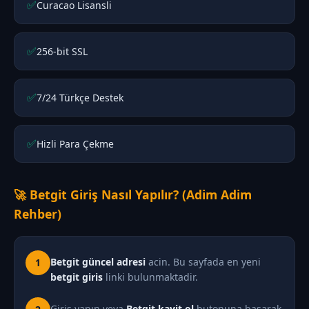
✅
Curacao Lisansli
✅
256-bit SSL
✅
7/24 Türkçe Destek
✅
Hizli Para Çekme
🚀 Betgit Giriş Nasıl Yapılır? (Adim Adim
Rehber)
Betgit güncel adresi
acin. Bu sayfada en yeni
1
betgit giris
linki bulunmaktadir.
Giriş yapın veya
Betgit kayit ol
butonuna basarak