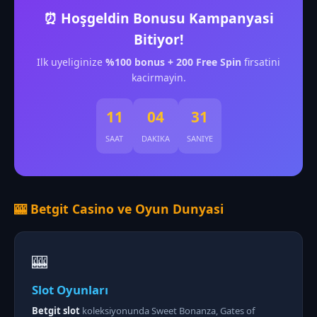
⏰ Hoşgeldin Bonusu Kampanyasi
Bitiyor!
Ilk uyeliginize
%100 bonus + 200 Free Spin
firsatini
kacirmayin.
11
04
30
SAAT
DAKIKA
SANIYE
🎰 Betgit Casino ve Oyun Dunyasi
🎰
Slot Oyunları
Betgit slot
koleksiyonunda Sweet Bonanza, Gates of