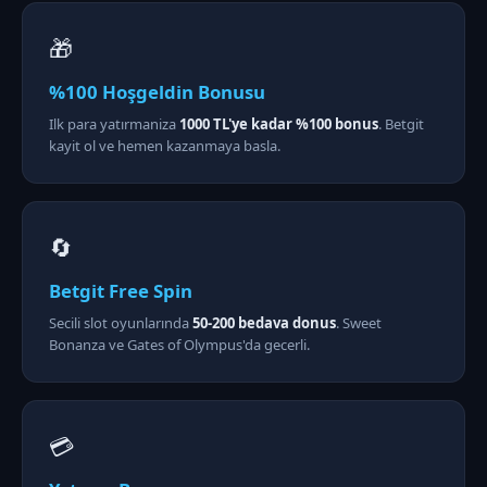
🎁
%100 Hoşgeldin Bonusu
Ilk para yatırmaniza
1000 TL'ye kadar %100 bonus
. Betgit
kayit ol ve hemen kazanmaya basla.
🔄
Betgit Free Spin
Secili slot oyunlarında
50-200 bedava donus
. Sweet
Bonanza ve Gates of Olympus'da gecerli.
💳