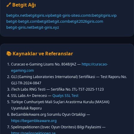
🔗 Betgit Ağı
betgitx.net
betgitgiris.vip
betgit-giris-sitesi.com
tr.betgitgiris.vip
betgit-betgit.com
betgitbetgit.com
betgit2026giris.com
betgit-giris.net
betgit-giris.xyz
📚 Kaynaklar ve Referanslar
Curacao e-Gaming Lisans No. 8048/JAZ —
https://curacao-
egaming.com
GLI (Gaming Laboratories International) Sertifikasi — Test Raporu No.
GLI-TR-2024-0847
iTech Labs RNG Testi — Sertifika No. ITL-TST-2025-1123
SSL Labs A+ Derecesi —
Qualys SSL Test
Türkiye Cumhuriyeti Mali Suçlari Arastirma Kurulu (MASAK)
Uyumluluk Raporu
BeGambleAware.org Sorumlu Oyun Ortakligi —
https://begambleaware.org
Spelinspektionen (Isvec Oyun Otoritesi) Bilgi Paylasimi —
https://spelinspektionen.se