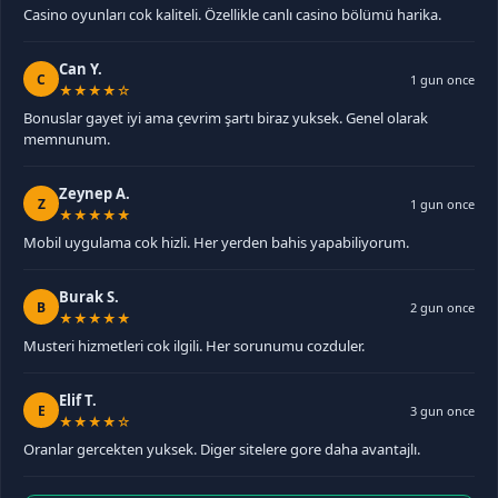
Casino oyunları cok kaliteli. Özellikle canlı casino bölümü harika.
Can Y.
C
1 gun once
★★★★☆
Bonuslar gayet iyi ama çevrim şartı biraz yuksek. Genel olarak
memnunum.
Zeynep A.
Z
1 gun once
★★★★★
Mobil uygulama cok hizli. Her yerden bahis yapabiliyorum.
Burak S.
B
2 gun once
★★★★★
Musteri hizmetleri cok ilgili. Her sorunumu cozduler.
Elif T.
E
3 gun once
★★★★☆
Oranlar gercekten yuksek. Diger sitelere gore daha avantajlı.