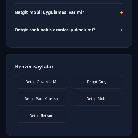
Betgit mobil uygulamasi var mi?
Betgit canlı bahis oranlari yuksek mi?
Benzer Sayfalar
Betgit Güvenilir Mi
Betgit Giriş
Betgit Para Yatırma
Betgit Mobil
Betgit İletişim