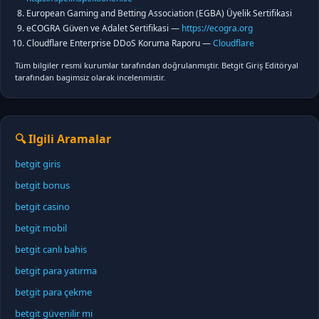
European Gaming and Betting Association (EGBA) Üyelik Sertifikasi
eCOGRA Güven ve Adalet Sertifikasi —
https://ecogra.org
Cloudflare Enterprise DDoS Koruma Raporu —
Cloudflare
Tüm bilgiler resmi kurumlar tarafından doğrulanmıştir. Betgit Giriş Editöryal
tarafından bagimsiz olarak incelenmistir.
🔍 Ilgili Aramalar
betgit giris
betgit bonus
betgit casino
betgit mobil
betgit canlı bahis
betgit para yatırma
betgit para çekme
betgit güvenilir mi